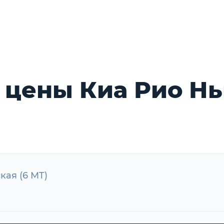
 цены Киа Рио Н
ская (6 MT)