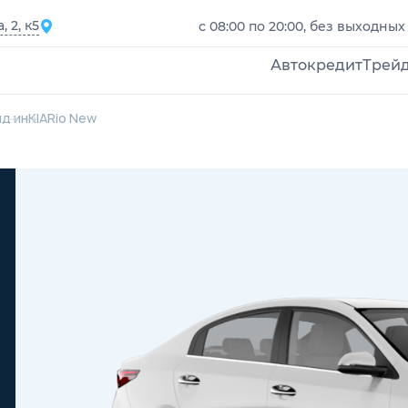
 2, к5
с 08:00 по 20:00, без выходных
Автокредит
Трей
д ин
KIA
Rio New