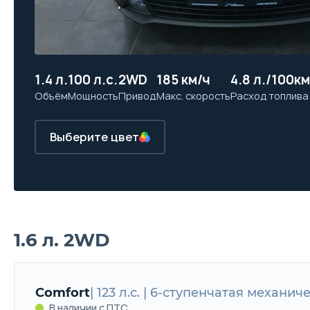
1.4 л.
100 л.с.
2WD
185 км/ч
4.8 л./100км
Объём
Мощность
Привод
Макс. скорость
Расход топлива
Выберите цвет
1.6 л. 2WD
Comfort
| 123 л.с. | 6-ступенчатая механич
В наличии с ПТС