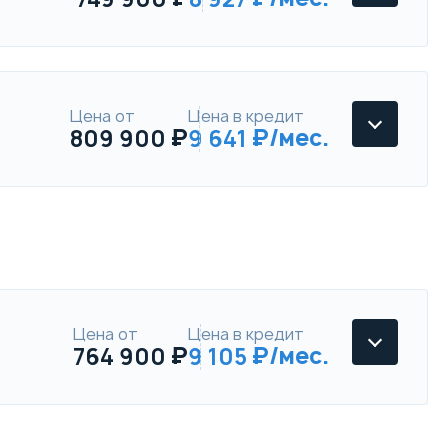
Цена от
Цена в кредит
809 900
9 641
KIA Rio New
Comfort
Параметры
Выгода
KIA Rio New
Скидка в кредит
250 000 ₽
Luxe AV
Скидка в Трейд-ин
150 000 ₽
Цена от
Цена в кредит
764 900
9 105
Параметры
Выгода
Комплект зимней резины
Скидка в кредит
250 000 ₽
Страховка в подарок