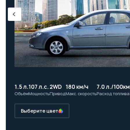
1.5 л.
107 л.с.
2WD
180 км/ч
7.0 л./100км
Объём
Мощность
Привод
Макс. скорость
Расход топлива
Выберите цвет