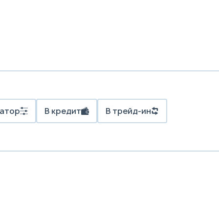
атор
В кредит
В трейд-ин