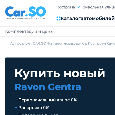
Привольная улица,
Кострома
Каталог
автомобилей
Комплектации и цены
Автосалон «CAR.SO»
Каталог новых авто в Костроме
Rav
Купить новый
Ravon Gentra
Первоначальный взнос 0%
Рассрочка 0%