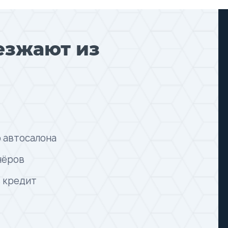
езжают из
 автосалона
нёров
в кредит