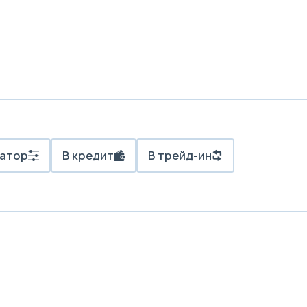
атор
В кредит
В трейд-ин