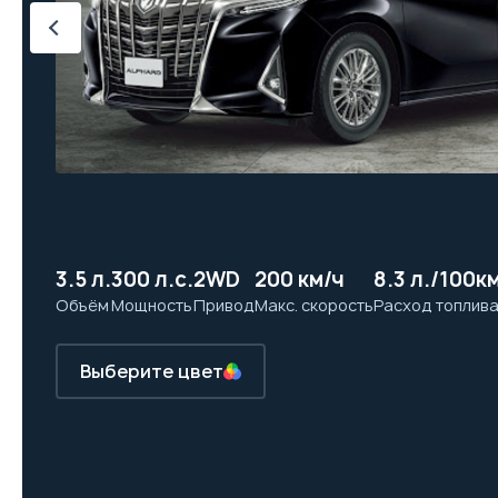
3.5 л.
300 л.с.
2WD
200 км/ч
8.3 л./100к
Объём
Мощность
Привод
Макс. скорость
Расход топлив
Выберите цвет