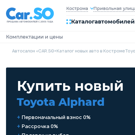
Привольная улица,
Кострома
Каталог
автомобилей
Комплектации и цены
Автосалон «CAR.SO»
Каталог новых авто в Костроме
Toy
Купить новый
Toyota Alphard
Первоначальный взнос 0%
Рассрочка 0%