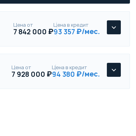
Цена от
Цена в кредит
7 842 000
93 357
Цена от
Цена в кредит
7 928 000
94 380
Toyota Alphard
Люкс
Параметры
Выгода
Toyota Alphard
Скидка в кредит
250 000 ₽
Executive lounge
Скидка в Трейд-ин
150 000 ₽