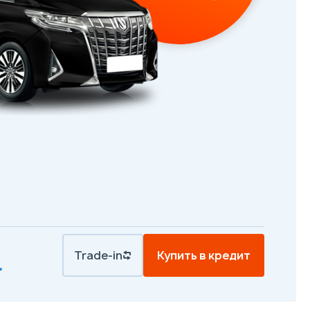
Trade-in
Купить в кредит
.