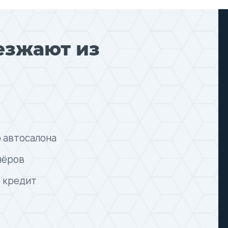
езжают из
 автосалона
нёров
в кредит