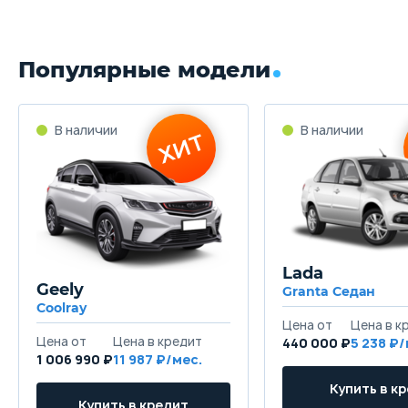
Двухрычажная независимая
Задняя подвеска
Популярные модели
Многорычажная независимая
Передние тормоза
Дисковые вентилируемые
Задние тормоза
Дисковые
Lada
Geely
Granta Седан
Coolray
440 000 ₽
5 238
1 006 990 ₽
11 987