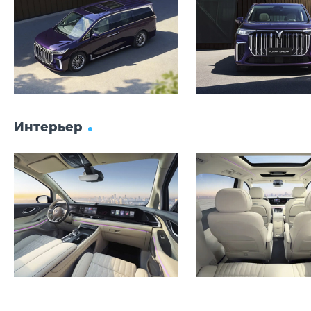
3200 мм
Клиренс
165 мм
Масса
2540 кг
Интерьер
Объём багажника
427 л
Трансмиссия
Привод
Полный
Передняя подвеска