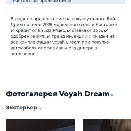
Расход в загородном цикле
/100км
Выгодное предложение на покупку нового Войа
Расход в смешанном цикле
Дрим по цене 2025 модельного года в Костроме
/100км
✔️ кредит от 84 523 ₽/мес, ✔️ ставка от 3.5%, ✔️
одобрение 97%, ✔️ трейд ин, акции и скидки на
все комплектации Voyah Dream при покупке
Объем топливного бака
автомобиля от официального дилера в
л
автосалоне.
Длина
5315 мм
Ширина
Фотогалерея Voyah Dream
1985 мм
Экстерьер
Высота
1800 мм
Колёсная база