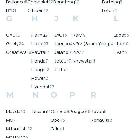
Brilliance
5
Chevrolet
12
Dongfeng
10
Forthing
5
BYD
1
Citroen
12
Foton
2
G
H
J
K
L
GAC
10
Haima
2
JAC
13
Kaiyi
4
Lada
53
Geely
24
Haval
23
Jaecoo
4
KGM (SsangYong)
4
Lifan
10
Great Wall
9
Hawtai
2
Jeland
2
KIA
37
Livan
3
Honda
7
Jetour
7
Knewstar
1
Hongqi
2
Jetta
5
Hower
2
Hyundai
27
M
N
O
P
R
Mazda
10
Nissan
11
Omoda
6
Peugeot
9
Ravon
5
MG
7
Opel
13
Renault
18
Mitsubishi
12
Oting
1
Moskvich
4