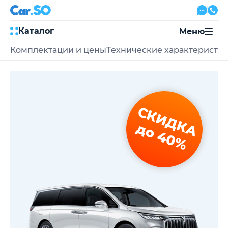
Каталог
Меню
Комплектации и цены
Технические характеристи
Автокредит
Трейд-ин
Акции
Выкуп авто
Сервис
СКИДКА
Автожурнал
Контакты
до 40%
8 800 500-03-23
с 08:00 по 20:00, без выходных
Привольная улица, 2, к5
Перезвоните мне