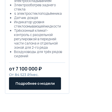
электроскладыванием
Электрообогрев заднего
стекла
4 электростеклоподъёмника
Датчик дождя
Индикатор уровня
стеклоомывающейжидкости
Трёхзонный климат-
контроль с раздельной
регулировкой в передней
части салона и отдельной
зоной для 2-го ряда
Воздуховоды для трёх рядов
сидений
Функция удаления влаги при
кондиционировании воздуха
от 7 100 000 ₽
(HVAC)
Система фильтрации мелких
От 84 523 ₽/мес.
частиц PM2.5
Автоматическая система
Подробнее о модели
предотвращения
запотевания стекол
Система ароматизации
воздуха
Ионизатор воздуха
Бесключевой доступ и
запуск