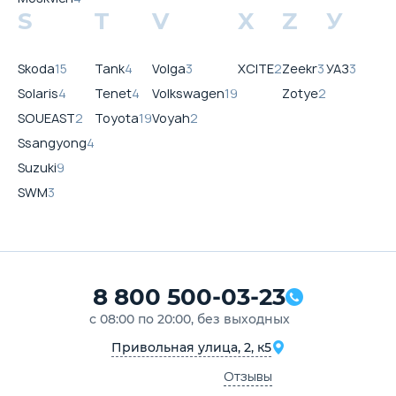
S
T
V
X
Z
У
Skoda
15
Tank
4
Volga
3
XCITE
2
Zeekr
3
УАЗ
3
Solaris
4
Tenet
4
Volkswagen
19
Zotye
2
SOUEAST
2
Toyota
19
Voyah
2
Ssangyong
4
Suzuki
9
SWM
3
8 800 500-03-23
с 08:00 по 20:00, без выходных
Привольная улица, 2, к5
Отзывы