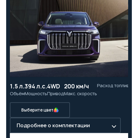
1.5 л.
394 л.с.
4WD
200 км/ч
Расход топлива
6.
Объём
Мощность
Привод
Макс. скорость
Ра
Выберите цвет
Подробнее о комплектации