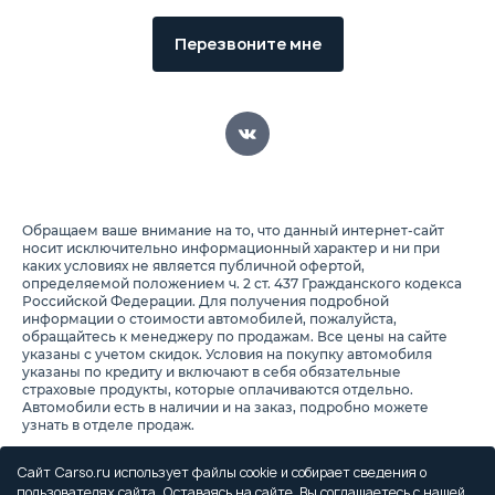
Перезвоните мне
Обращаем ваше внимание на то, что данный интернет-сайт
носит исключительно информационный характер и ни при
каких условиях не является публичной офертой,
определяемой положением ч. 2 ст. 437 Гражданского кодекса
Российской Федерации. Для получения подробной
информации о стоимости автомобилей, пожалуйста,
обращайтесь к менеджеру по продажам. Все цены на сайте
указаны с учетом скидок. Условия на покупку автомобиля
указаны по кредиту и включают в себя обязательные
страховые продукты, которые оплачиваются отдельно.
Автомобили есть в наличии и на заказ, подробно можете
узнать в отделе продаж.
Предоставляя свои персональные данные и используя
настоящий веб-сайт, Вы соглашаетесь с обработкой Ваших
Сайт Carso.ru использует файлы cookie и собирает сведения о
персональных данных и принимаете условия их обработки.
пользователях сайта. Оставаясь на сайте, Вы соглашаетесь с нашей