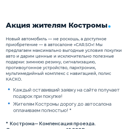
Сдвижные задние боковые
двери с электроприводом
Дверь багажного отделения
с электроприводом
Акция жителям Костромы
12-вольтовая розетка в
багажном отделении
Цифровая приборная панель
водителя
Новый автомобиль — не роскошь, а доступное
Три монитора по 12,3” на
приобретение — в автосалоне «CAR.SO»! Мы
передней панели
предлагаем максимально выгодные условия покупки
2-USB разъёма в передней
авто и дарим ценные и исключительно полезные
части салона
подарки: зимнюю резину, сигнализацию,
USB-разъём для пассажиров
противоугонное устройство, парктроник,
2-го ряда
Беспроводное зарядное
мультимедийный комплекс с навигацией, полис
устройство для телефона
КАСКО.
Аудиосистема Dynaudio (HiFi,
10 динамиков)
Каждый оставивший заявку на сайте получает
IM-карта для точки доступа
подарок при покупке!
WiFi
Выбор режимов вождения
Жителям Костромы дорогу до автосалона
Система предупреждения об
оплачиваем полностью! *
угрозе фронтального
столкновения (FCW)
Система предупреждения об
* Кострома— Компенсация проезда.
угрозе столкновения сзади