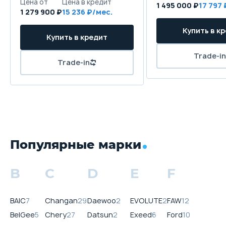
1 495 000 ₽
17 797
1 279 900 ₽
15 236
Популярные марки
B
C
D
E
F
BAIC
7
Changan
29
Daewoo
2
EVOLUTE
2
FAW
12
BelGee
5
Chery
27
Datsun
2
Exeed
6
Ford
10