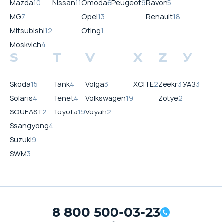
Mazda
10
Nissan
11
Omoda
6
Peugeot
9
Ravon
5
MG
7
Opel
13
Renault
18
Mitsubishi
12
Oting
1
Moskvich
4
S
T
V
X
Z
У
Skoda
15
Tank
4
Volga
3
XCITE
2
Zeekr
3
УАЗ
3
Solaris
4
Tenet
4
Volkswagen
19
Zotye
2
SOUEAST
2
Toyota
19
Voyah
2
Ssangyong
4
Suzuki
9
SWM
3
8 800 500-03-23