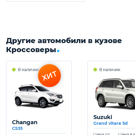
Другие автомобили в кузове
Кроссоверы
В наличии
В наличии
ХИТ
Suzuki
Changan
Grand vitara 5d
CS35
Цена от
Цена в 