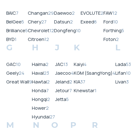
BAIC
7
Changan
29
Daewoo
2
EVOLUTE
2
FAW
12
BelGee
5
Chery
27
Datsun
2
Exeed
6
Ford
10
Brilliance
5
Chevrolet
12
Dongfeng
10
Forthing
5
BYD
1
Citroen
12
Foton
2
G
H
J
K
L
GAC
10
Haima
2
JAC
13
Kaiyi
4
Lada
53
Geely
24
Haval
23
Jaecoo
4
KGM (SsangYong)
4
Lifan
10
Great Wall
9
Hawtai
2
Jeland
2
KIA
37
Livan
3
Honda
7
Jetour
7
Knewstar
1
Hongqi
2
Jetta
5
Hower
2
Hyundai
27
M
N
O
P
R