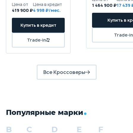
Цена от
Цена в кредит
1 464 900 ₽
17 439 
419 900 ₽
4 998 ₽/мес.
Купить в к
Купить в кредит
Trade-in
Trade-in
Все Кроссоверы
Популярные марки
B
C
D
E
F