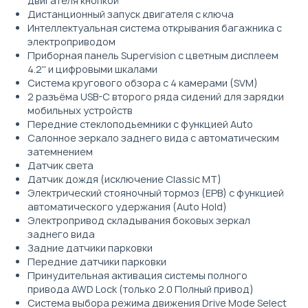
двигателя кнопкой
Дистанционный запуск двигателя с ключа
Интеллектуальная система открывания багажника c
электроприводом
Приборная панель Supervision c цветным дисплеем
4.2'' и цифровыми шкалами
Система кругового обзора с 4 камерами (SVM)
2 разъёма USB-C второго ряда сидений для зарядки
мобильных устройств
Передние стеклоподьемники c функцией Auto
Салонное зеркало заднего вида с автоматическим
затемнением
Датчик света
Датчик дождя (исключение Classic MT)
Электрический стояночный тормоз (EPB) с функцией
автоматического удержания (Auto Hold)
Электропривод складывания боковых зеркал
заднего вида
Задние датчики парковки
Передние датчики парковки
Принудительная активация системы полного
привода AWD Lock (только 2.0 Полный привод)
Система выбора режима движения Drive Mode Select