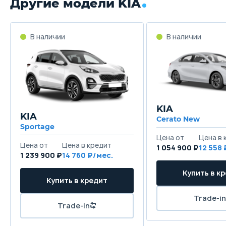
Другие модели KIA
В наличии
В наличии
KIA
KIA
Cerato New
Sportage
Цена от
Цена в 
Цена от
Цена в кредит
1 054 900 ₽
12 558 
1 239 900 ₽
14 760 ₽/мес.
Купить в к
Купить в кредит
Trade-in
Trade-in