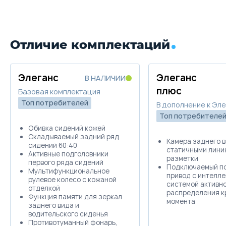
Отличие комплектаций
Элеганс
Элеганс
В НАЛИЧИИ
плюс
Базовая комплектация
Топ потребителей
В дополнение к Эл
Топ потребителе
Обивка сидений кожей
Складываемый задний ряд
Камера заднего в
сидений 60:40
статичными лини
Активные подголовники
разметки
первого ряда сидений
Подключаемый п
Мультифункциональное
привод с интелле
рулевое колесо с кожаной
системой активн
отделкой
распределения к
Функция памяти для зеркал
момента
заднего вида и
водительского сиденья
Противотуманный фонарь,