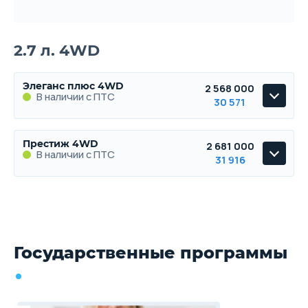
2.7 л. 4WD
Элеганс плюс 4WD
2 568 000
В наличии с ПТС
30 571
Элеганс плюс 4WD
Престиж 4WD
2 681 000
В наличии с ПТС
В наличии с ПТС
31 916
Престиж 4WD
В наличии с ПТС
Государственные программы