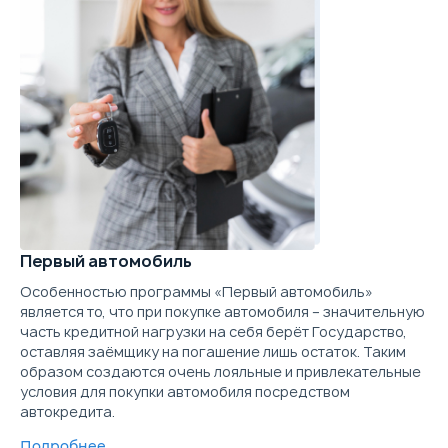
2.7 л.
185 л.с.
4WD
180 км/ч
8.0 л./100км
1
Объём
Мощность
Привод
Макс. скорость
Расход топлива
Ра
Выберите цвет
2.7 л.
185 л.с.
4WD
180 км/ч
8.0 л./100км
1
Объём
Мощность
Привод
Макс. скорость
Расход топлива
Ра
Подробнее о комплектации
Выберите цвет
Параметры
Выгода
Подробнее о комплектации
Цена от
Цена в кредит
Первый автомобиль
2 568 000
30 571
Параметры
Выгода
Особенностью программы «Первый автомобиль»
Купить в кредит
является то, что при покупке автомобиля – значительную
часть кредитной нагрузки на себя берёт Государство,
Цена от
Цена в кредит
2 681 000
31 916
оставляя заёмщику на погашение лишь остаток. Таким
Забронировать
образом создаются очень лояльные и привлекательные
Купить в кредит
условия для покупки автомобиля посредством
автокредита.
Trade-in
Подробнее