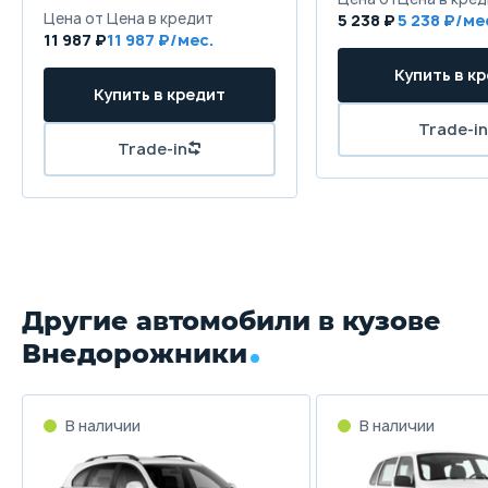
Колёсная база
5 238 ₽
5 238
11 987 ₽
11 987
2775 мм
Клиренс
205 мм
Масса
1960 кг
Объём багажника
875 л
Другие автомобили в кузове
Трансмиссия
Внедорожники
Автомат
Привод
В наличии
В наличии
Передний