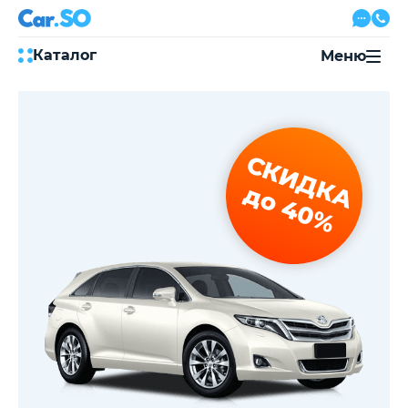
Каталог
Меню
Автокредит
Трейд-ин
Акции
СКИДКА
Выкуп авто
Сервис
до 40%
Автожурнал
Контакты
8 800 500-03-23
с 08:00 по 20:00, без выходных
Привольная улица, 2, к5
Перезвоните мне