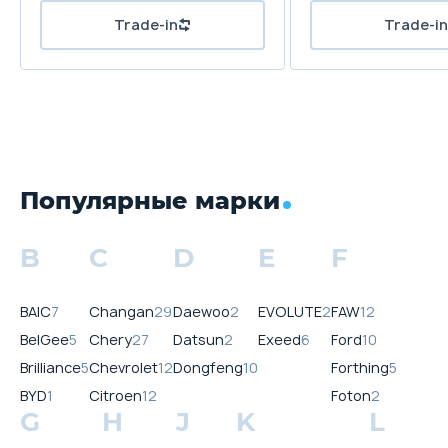
Trade-in
Trade-in
Популярные марки
B
C
D
E
F
BAIC
7
Changan
29
Daewoo
2
EVOLUTE
2
FAW
12
BelGee
5
Chery
27
Datsun
2
Exeed
6
Ford
10
Brilliance
5
Chevrolet
12
Dongfeng
10
Forthing
5
BYD
1
Citroen
12
Foton
2
G
H
J
K
L