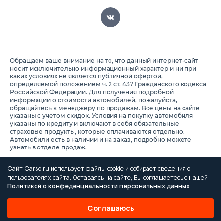
Обращаем ваше внимание на то, что данный интернет-сайт
носит исключительно информационный характер и ни при
каких условиях не является публичной офертой,
определяемой положением ч. 2 ст. 437 Гражданского кодекса
Российской Федерации. Для получения подробной
информации о стоимости автомобилей, пожалуйста,
обращайтесь к менеджеру по продажам. Все цены на сайте
указаны с учетом скидок. Условия на покупку автомобиля
указаны по кредиту и включают в себя обязательные
страховые продукты, которые оплачиваются отдельно.
Автомобили есть в наличии и на заказ, подробно можете
узнать в отделе продаж.
Предоставляя свои персональные данные и используя
настоящий веб-сайт, Вы соглашаетесь с обработкой Ваших
Сайт Carso.ru использует файлы cookie и собирает сведения о
персональных данных и принимаете условия их обработки.
пользователях сайта. Оставаясь на сайте, Вы соглашаетесь с нашей
Политикой о конфеденциальности персональных данных
.
Политика конфиденциальности
Правила проведения акций
Соглашаюсь