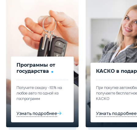
Купить в кредит
Trade-in
Забронировать
Trade-in
Программы от
государства
КАСКО в подар
Получите скидку -10% на
При покупке автомоби
любое авто по одной из
получаете бесплатно
госпрограмм
КАСКО
Узнать подробнее
Узнать подробнее