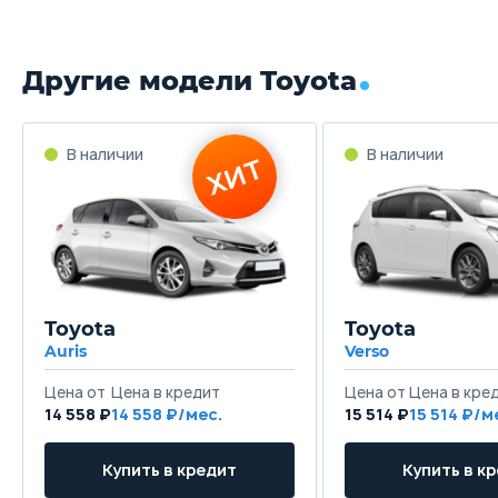
Другие модели Toyota
В наличии
В наличии
ХИТ
Toyota
Toyota
Auris
Verso
Цена от
Цена в кредит
Цена от
Цена в кре
14 558 ₽
14 558 ₽/мес.
15 514 ₽
15 514 ₽/м
Купить в кредит
Купить в к