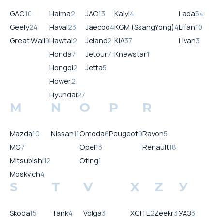
GAC
10
Haima
2
JAC
13
Kaiyi
4
Lada
54
Geely
24
Haval
23
Jaecoo
4
KGM (SsangYong)
4
Lifan
10
Great Wall
9
Hawtai
2
Jeland
2
KIA
37
Livan
3
Honda
7
Jetour
7
Knewstar
1
Hongqi
2
Jetta
5
Hower
2
Hyundai
27
M
N
O
P
R
Mazda
10
Nissan
11
Omoda
6
Peugeot
9
Ravon
5
MG
7
Opel
13
Renault
18
Mitsubishi
12
Oting
1
Moskvich
4
S
T
V
X
Z
У
Skoda
15
Tank
4
Volga
3
XCITE
2
Zeekr
3
УАЗ
3