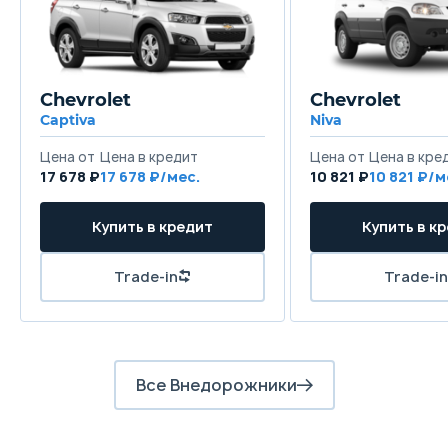
Передняя подвеска
Независимая - McPherson
Задняя подвеска
Chevrolet
Chevrolet
Независимая - McPherson
Captiva
Niva
Цена от
Цена в кредит
Цена от
Цена в кре
Передние тормоза
17 678 ₽
17 678 ₽/мес.
10 821 ₽
10 821 ₽/м
Дисковые вентилируемые
Купить в кредит
Купить в к
Задние тормоза
Дисковые
Trade-in
Trade-in
Все Внедорожники