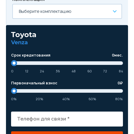
Выберите комплектацию
Toyota
Venza
Срок кредитования
0
мес.
0
12
24
36
48
60
72
84
Первоначальный взнос
0
₽
0%
20%
40%
60%
80%