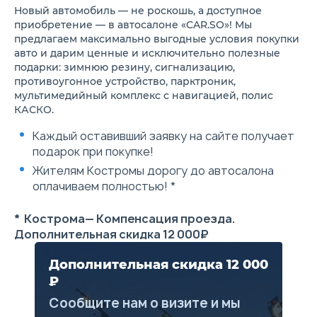
7 подушек безопасности
Новый автомобиль — не роскошь, а доступное
Электроподогрев лобового
приобретение — в автосалоне «CAR.SO»! Мы
стекла в зоне покоя
предлагаем максимально выгодные условия покупки
стеклоочистителей
Боковые зеркала заднего
авто и дарим ценные и исключительно полезные
вида с интегрированным
подарки: зимнюю резину, сигнализацию,
сигналом поворота, секцией
противоугонное устройство, парктроник,
обзора слепых зон,
мультимедийный комплекс с навигацией, полис
обогревом и
КАСКО.
электроприводом
Датчик света
Каждый оставивший заявку на сайте получает
Панорамная крыша, люк с
электроприводом
подарок при покупке!
Два подстаканника на
Жителям Костромы дорогу до автосалона
центральной консоли со
светодиодной подсветкой
оплачиваем полностью! *
Передние и задние
автоматические
* Кострома— Компенсация проезда.
электростеклоподъемники
Сдвижной передний
Дополнительная скидка 12 000₽
подлокотник
Складываемый задний
Дополнительная скидка 12 000
подлокотник с 2
подстаканниками
₽
Электроусилитель руля
Сообщите нам о визите и мы
Воздуховоды,
интегрированные в