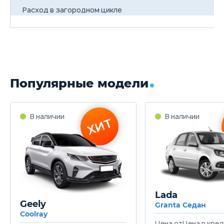
Расход в загородном цикле
7.1/100км
Расход в смешанном цикле
9.1/100км
Популярные модели
Объем топливного бака
67 л
Длина
4833 мм
Ширина
1905 мм
Lada
Высота
Geely
Granta Седан
1610 мм
Coolray