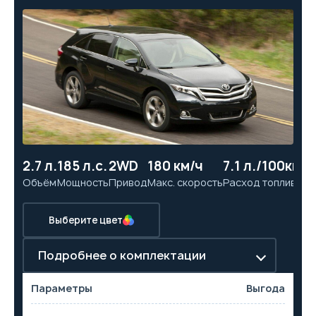
2.7 л.
185 л.с.
2WD
180 км/ч
7.1 л./100км
9.
Объём
Мощность
Привод
Макс. скорость
Расход топлива
Ра
Выберите цвет
Подробнее о комплектации
Параметры
Выгода