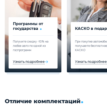
3 799 000
45 226
Забронировать
Купить в кредит
Trade-in
Программы от
Забронировать
государства
КАСКО в подар
Trade-in
Получите скидку -10% на
При покупке автомоби
любое авто по одной из
получаете бесплатно
госпрограмм
КАСКО
Узнать подробнее
Узнать подробнее
Отличие комплектаций