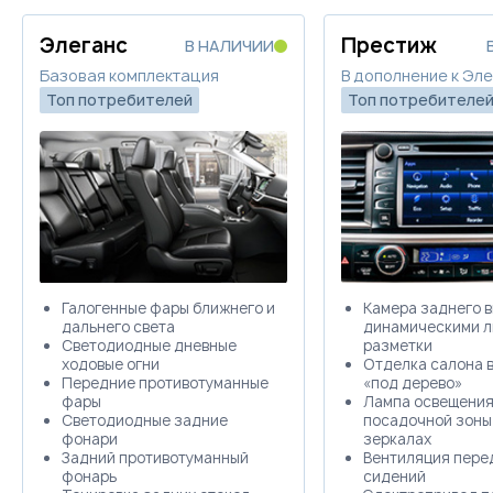
Элеганс
Престиж
В НАЛИЧИИ
Базовая комплектация
В дополнение к Эл
Топ потребителей
Топ потребителе
Галогенные фары ближнего и
Камера заднего в
дальнего света
динамическими 
Светодиодные дневные
разметки
ходовые огни
Отделка салона 
Передние противотуманные
«под дерево»
фары
Лампа освещени
Светодиодные задние
посадочной зоны 
фонари
зеркалах
Задний противотуманный
Вентиляция пере
фонарь
сидений