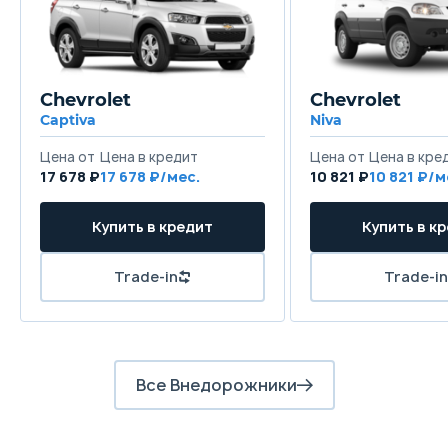
Передняя подвеска
Независимая - McPherson
Задняя подвеска
Chevrolet
Chevrolet
Независимая - многорычажная
Captiva
Niva
Цена от
Цена в кредит
Цена от
Цена в кре
Передние тормоза
17 678 ₽
17 678 ₽/мес.
10 821 ₽
10 821 ₽/м
Дисковые вентилируемые
Купить в кредит
Купить в к
Задние тормоза
Дисковые
Trade-in
Trade-in
Все Внедорожники