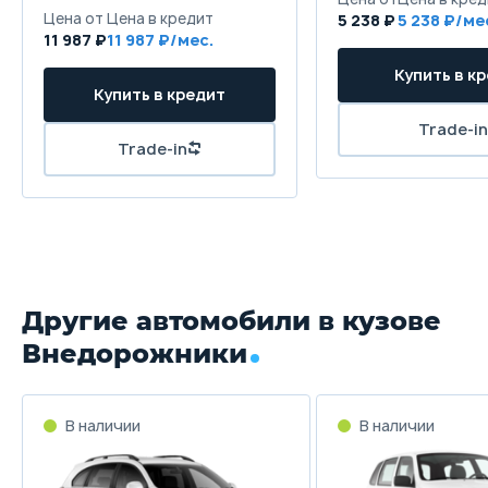
Колёсная база
5 238 ₽
5 238
11 987 ₽
11 987
2790 мм
Клиренс
197 мм
Масса
1880 кг
Объём багажника
813 л
Другие автомобили в кузове
Трансмиссия
Внедорожники
Автомат
Привод
В наличии
В наличии
Передний