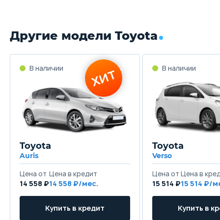
Другие модели Toyota
В наличии
В наличии
ХИТ
Toyota
Toyota
Auris
Verso
Цена от
Цена в кредит
Цена от
Цена в кре
14 558 ₽
14 558 ₽/мес.
15 514 ₽
15 514 ₽/м
Купить в кредит
Купить в к