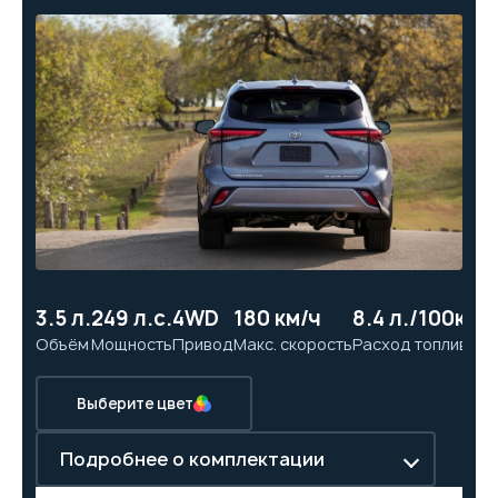
3.5 л.
249 л.с.
4WD
180 км/ч
8.4 л./100км
8
Объём
Мощность
Привод
Макс. скорость
Расход топлива
Ра
Выберите цвет
Подробнее о комплектации