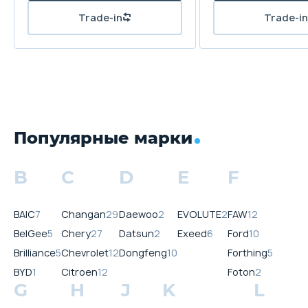
Trade-in
Trade-in
Популярные марки
B
C
D
E
F
BAIC
7
Changan
29
Daewoo
2
EVOLUTE
2
FAW
12
BelGee
5
Chery
27
Datsun
2
Exeed
6
Ford
10
Brilliance
5
Chevrolet
12
Dongfeng
10
Forthing
5
BYD
1
Citroen
12
Foton
2
G
H
J
K
L