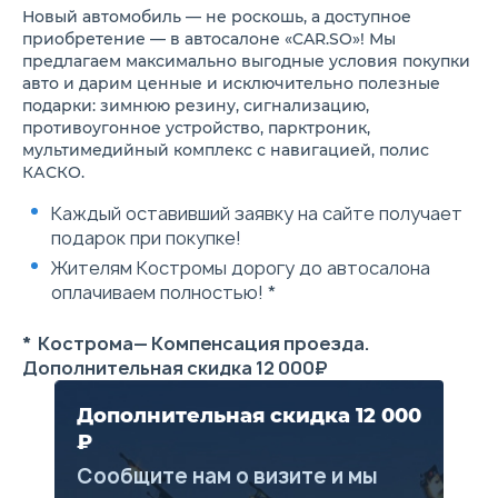
боковые зеркала заднего
русском языке
Новый автомобиль — не роскошь, а доступное
вида с электрорегулировкой,
Цветной
приобретение — в автосалоне «CAR.SO»! Мы
электроприводом
многофункциона
предлагаем максимально выгодные условия покупки
складывания и
сенсорный диспл
авто и дарим ценные и исключительно полезные
повторителями указателей
дюйма
подарки: зимнюю резину, сигнализацию,
поворота
противоугонное устройство, парктроник,
Салонное зеркало заднего
вида с электрохромным
мультимедийный комплекс с навигацией, полис
покрытием
КАСКО.
Трехзонный климат-
контроль
Каждый оставивший заявку на сайте получает
Обивка сидений
подарок при покупке!
перфорированной кожей
Изменяемая длина подушки
Жителям Костромы дорогу до автосалона
водительского сиденья
оплачиваем полностью! *
Электропривод
водительского сиденья (в 8-
ми направлениях)
* Кострома— Компенсация проезда.
Электрорегулировка
Дополнительная скидка 12 000₽
положения поясничной
опоры для водителя
Третий ряд сидений
Дополнительная скидка 12 000
Датчик дождя и света
₽
Передние и задние датчики
парковки
Сообщите нам о визите и мы
Датчики давления в шинах