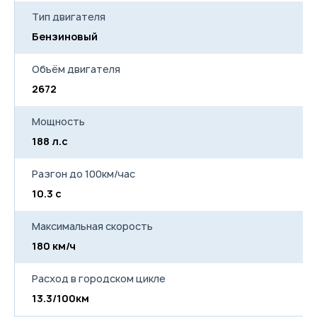
Система вызова экстренных
Тип двигателя
оперативных служб «ЭРА-
ГЛОНАСС»
Бензиновый
Крепление детского кресла
Isofix
Объём двигателя
Коммуникационная система
Bluetooth
2672
Аудиовход AUX + USB-
разъем
Монохромный
Мощность
многофункциональный
188 л.с
дисплей 3,5 дюйма
Аудиосистема с 6
динамиками,
Разгон до 100км/час
радиоприемником,
СD/MP3/WMA
10.3 с
Цветной
многофункциональный
сенсорный дисплей 6,1
Максимальная скорость
дюйма
180 км/ч
Подогрев передних и задних
сидений
Зеркала заднего вида с
Расход в городском цикле
обогревом
Электрообогрев лобового
13.3/100км
стекла в зоне покоя