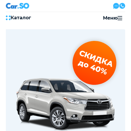
Каталог
Меню
Автокредит
Трейд-ин
Акции
СКИДКА
Выкуп авто
Сервис
до 40%
Автожурнал
Контакты
8 800 500-03-23
с 08:00 по 20:00, без выходных
Привольная улица, 2, к5
Перезвоните мне