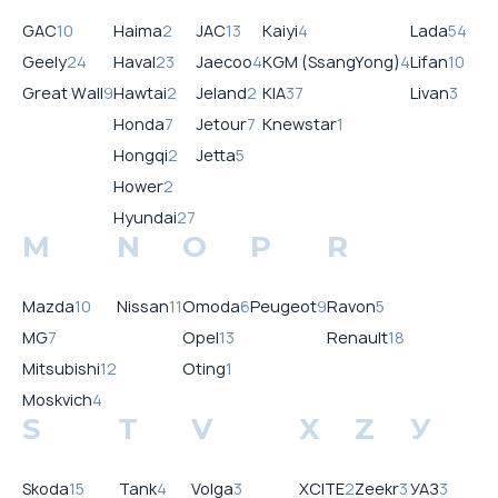
GAC
10
Haima
2
JAC
13
Kaiyi
4
Lada
54
Geely
24
Haval
23
Jaecoo
4
KGM (SsangYong)
4
Lifan
10
Great Wall
9
Hawtai
2
Jeland
2
KIA
37
Livan
3
Honda
7
Jetour
7
Knewstar
1
Hongqi
2
Jetta
5
Hower
2
Hyundai
27
M
N
O
P
R
Mazda
10
Nissan
11
Omoda
6
Peugeot
9
Ravon
5
MG
7
Opel
13
Renault
18
Mitsubishi
12
Oting
1
Moskvich
4
S
T
V
X
Z
У
Skoda
15
Tank
4
Volga
3
XCITE
2
Zeekr
3
УАЗ
3