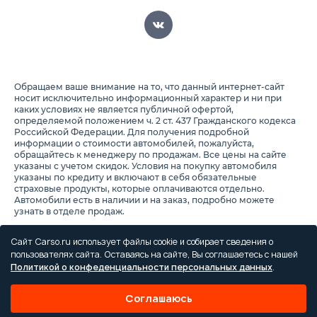
Обращаем ваше внимание на то, что данный интернет-сайт
носит исключительно информационный характер и ни при
каких условиях не является публичной офертой,
определяемой положением ч. 2 ст. 437 Гражданского кодекса
Российской Федерации. Для получения подробной
информации о стоимости автомобилей, пожалуйста,
обращайтесь к менеджеру по продажам. Все цены на сайте
указаны с учетом скидок. Условия на покупку автомобиля
указаны по кредиту и включают в себя обязательные
страховые продукты, которые оплачиваются отдельно.
Автомобили есть в наличии и на заказ, подробно можете
узнать в отделе продаж.
Предоставляя свои персональные данные и используя
настоящий веб-сайт, Вы соглашаетесь с обработкой Ваших
Сайт Carso.ru использует файлы cookie и собирает сведения о
персональных данных и принимаете условия их обработки.
пользователях сайта. Оставаясь на сайте, Вы соглашаетесь с нашей
Политикой о конфеденциальности персональных данных
.
Политика конфиденциальности
Правила проведения акций
Соглашаюсь