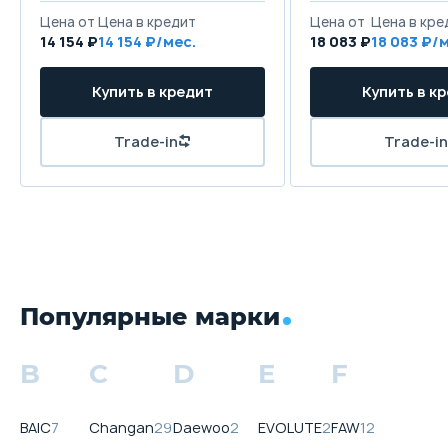
Цена от
Цена в кредит
Цена от
Цена в кре
14 154 ₽
14 154 ₽/мес.
18 083 ₽
18 083 ₽/
Купить в кредит
Купить в к
Trade-in
Trade-in
Популярные марки
B
C
D
E
F
BAIC
7
Changan
29
Daewoo
2
EVOLUTE
2
FAW
12