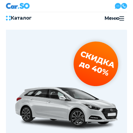
Каталог
Меню
Автокредит
Трейд-ин
Акции
СКИДКА
Выкуп авто
Сервис
до 40%
Автожурнал
Контакты
8 800 500-03-23
с 08:00 по 20:00, без выходных
Привольная улица, 2, к5
Перезвоните мне