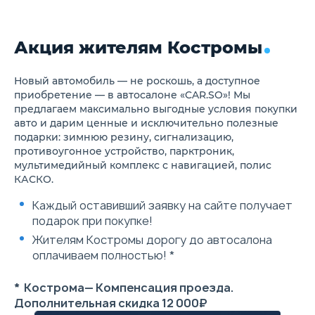
Электростеклоподъемники с
поясничного под
автоматическим и
сиденья водител
безопасным режимом
Регулировка пер
Электропривод и обогрев
Акция жителям Костромы
пассажирского с
наружных зеркал
высоте
Регулировка высоты сиденья
Аудиосистема с 4
водителя
сенсорным диспл
Новый автомобиль — не роскошь, а доступное
Пульт управления
радио, 6 динамик
приобретение — в автосалоне «CAR.SO»! Мы
центральным замком в
Bluetooth, CD/MP
предлагаем максимально выгодные условия покупки
раскладном ключе +
Ксеноновые ламп
сигнализация
авто и дарим ценные и исключительно полезные
света
Центральный задний
подарки: зимнюю резину, сигнализацию,
Светодиодные п
подлокотник с
противоугонное устройство, парктроник,
противотуманные
подстаканниками
Корректор света
мультимедийный комплекс с навигацией, полис
Маршрутный компьютер
Камера заднего
КАСКО.
Блок управления магнитолой
вида+визуальный
на руле
парковки
Каждый оставивший заявку на сайте получает
Разъемы USB/AUX для
Круиз-контроль +
подключения внешних
подарок при покупке!
ограничитель ско
устройств
управлением на р
Жителям Костромы дорогу до автосалона
Панель приборов Supervision
Полноразмерное
с монохромным дисплеем
оплачиваем полностью! *
колесо с легкос
Автоблокировка/
диском
разблокировка дверных
* Кострома— Компенсация проезда.
замков на скорости
Светодиодные дневные
Дополнительная скидка 12 000₽
ходовые и габаритные огни