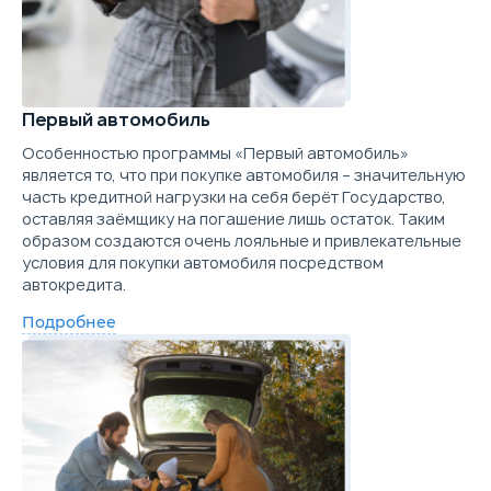
Купить в кредит
Выберите цвет
Цена от
Цена в кредит
1.7 л.
141 л.с.
2WD
200 км/ч
6.1 л./100км
11
Trade-in
1 654 300
19 694
Объём
Мощность
Привод
Макс. скорость
Расход топлива
Ра
Забронировать
Подробнее о комплектации
Купить в кредит
Первый автомобиль
Выберите цвет
Trade-in
Параметры
Выгода
Особенностью программы «Первый автомобиль»
является то, что при покупке автомобиля – значительную
Забронировать
Подробнее о комплектации
часть кредитной нагрузки на себя берёт Государство,
Цена от
Цена в кредит
оставляя заёмщику на погашение лишь остаток. Таким
1 554 300
18 503
Trade-in
образом создаются очень лояльные и привлекательные
Параметры
Выгода
условия для покупки автомобиля посредством
Купить в кредит
автокредита.
Цена от
Цена в кредит
1 744 300
20 765
Подробнее
Забронировать
Купить в кредит
Trade-in
Забронировать
Trade-in