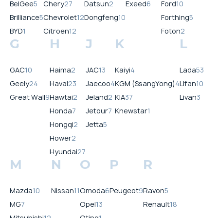
BelGee
5
Chery
27
Datsun
2
Exeed
6
Ford
10
Brilliance
5
Chevrolet
12
Dongfeng
10
Forthing
5
BYD
1
Citroen
12
Foton
2
G
H
J
K
L
GAC
10
Haima
2
JAC
13
Kaiyi
4
Lada
53
Geely
24
Haval
23
Jaecoo
4
KGM (SsangYong)
4
Lifan
10
Great Wall
9
Hawtai
2
Jeland
2
KIA
37
Livan
3
Honda
7
Jetour
7
Knewstar
1
Hongqi
2
Jetta
5
Hower
2
Hyundai
27
M
N
O
P
R
Mazda
10
Nissan
11
Omoda
6
Peugeot
9
Ravon
5
MG
7
Opel
13
Renault
18
Mitsubishi
12
Oting
1