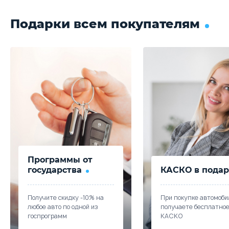
Выберите цвет
Trade-in
Параметры
Выгода
Подарки всем покупателям
Забронировать
Подробнее о комплектации
Цена от
Цена в кредит
1 554 300
18 503
Trade-in
Параметры
Выгода
Купить в кредит
Цена от
Цена в кредит
1 744 300
20 765
Забронировать
Купить в кредит
Trade-in
Забронировать
Программы от
Trade-in
государства
КАСКО в подар
Получите скидку -10% на
При покупке автомоби
любое авто по одной из
получаете бесплатно
госпрограмм
КАСКО