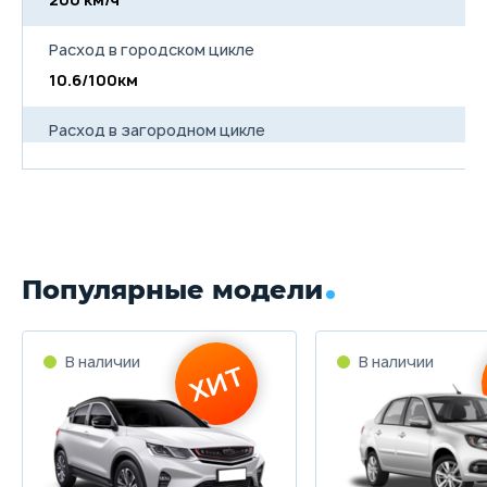
Расход в городском цикле
10.6/100км
Расход в загородном цикле
6.1/100км
Расход в смешанном цикле
7.8/100км
Популярные модели
Объем топливного бака
70 л
Длина
4770 мм
Ширина
1815 мм