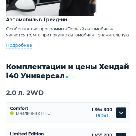
Автомобиль в Трейд-ин
Особенностью программы «Первый автомобиль»
является то, что при покупке автомобиля – значительную
Подробнее
Комплектации и цены Хендай
i40 Универсал
2.0 л. 2WD
Comfort
1 364 300
В наличии с ПТС
16 241
Comfort
Limited Edition
1 455 200