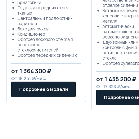
Брызговики
отделке сидений 
Отделка передних стоек
Вставки на перед
тканью
консоли с покрыт
Центральный подлокотник
металл
водителя
Автоматически
Бокс для очков
затемняющееся в
Кондиционер
зеркало заднего 
Обогрев лобового стекла в
Двухзонный клим
зоне покоя
контроль с функц
стеклоочистителей
антизапотевания
Обогрев передних сидений с
стекла
тремя режимами
Обогрев рулевого
Воздуховоды к ногам задних
Электроусилител
от 1 364 300 ₽
пассажиров
Датчик дождя
Регулировка руля по высоте
от 1 455 200 ₽
От 16 241 ₽/мес.
Система \"Smart k
и вылету
без ключа + кноп
От 17 323 ₽/мес.
Отделка руля и рукоятки
Подробнее о модели
START/STOP
КПП кожей
Пульт управлени
Подробнее о 
Подрулевые \"лепестки\"
центральным зам
переключения передач
раскладном ключ
Щетки стеклоочистителя
сигнализация
аэродинамичной формы
Омыватели фар
Шторка багажного
Шторка багажног
отделения
Электрорегулиро
Защитная сетка над спинкой
сиденья водител
заднего сиденья
Электрорегулиро