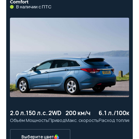
Comfort
В наличии с ПТС
2.0 л.
150 л.с.
2WD
200 км/ч
6.1 л./100км
11
Объём
Мощность
Привод
Макс. скорость
Расход топлива
Ра
Выберите цвет