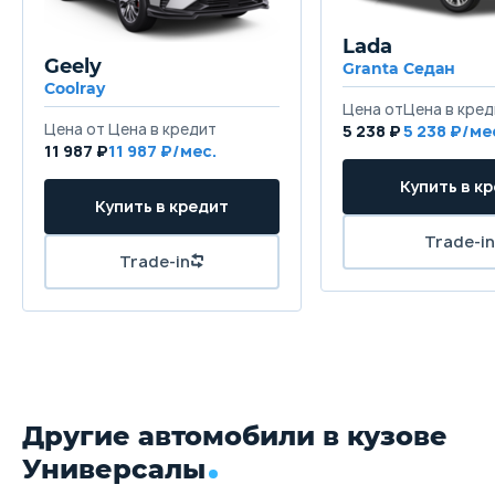
Lada
Высота
Geely
Granta Седан
1470 мм
Coolray
Колёсная база
5 238 ₽
5 238
11 987 ₽
11 987
2770 мм
Клиренс
140 мм
Масса
1511 кг
Объём багажника
553 л
Другие автомобили в кузове
Трансмиссия
Универсалы
Автомат