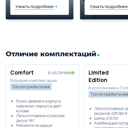
Узнать подробнее
Узнать подробнее
Отличие комплектаций
Comfort
Limited
В НАЛИЧИИ
Edition
Базовая комплектация
Топ потребителей
В дополнение к Co
Топ потребителе
Ручки дверей и корпуса
наружных зеркал в цвет
Легкосплавные ди
кузова
резиной 205/60 R
Легкосплавные колесные
Шины 215/50
диски 16\"
Комбинация нату
Рейлинги на крыше
искусственной ко