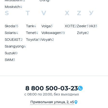
Moskvich
4
S
T
V
X
Z
У
Skoda
15
Tank
4
Volga
3
XCITE
2
Zeekr
3
УАЗ
3
Solaris
4
Tenet
4
Volkswagen
19
Zotye
2
SOUEAST
2
Toyota
19
Voyah
2
Ssangyong
4
Suzuki
9
SWM
3
8 800 500-03-23
с 08:00 по 20:00, без выходных
Привольная улица, 2, к5