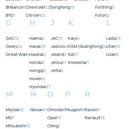
Brilliance
5
Chevrolet
12
Dongfeng
10
Forthing
5
BYD
1
Citroen
12
Foton
2
G
H
J
K
L
GAC
10
Haima
2
JAC
13
Kaiyi
4
Lada
53
Geely
24
Haval
23
Jaecoo
4
KGM (SsangYong)
4
Lifan
10
Great Wall
9
Hawtai
2
Jeland
2
KIA
37
Livan
3
Honda
7
Jetour
7
Knewstar
1
Hongqi
2
Jetta
5
Hower
2
Hyundai
27
M
N
O
P
R
Mazda
10
Nissan
11
Omoda
6
Peugeot
9
Ravon
5
MG
7
Opel
13
Renault
18
Mitsubishi
12
Oting
1