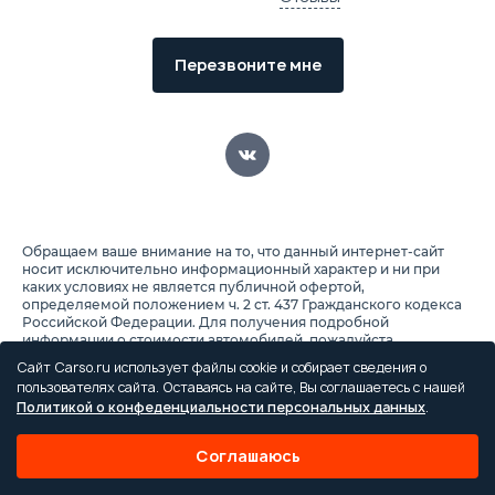
Перезвоните мне
Обращаем ваше внимание на то, что данный интернет-сайт
носит исключительно информационный характер и ни при
каких условиях не является публичной офертой,
определяемой положением ч. 2 ст. 437 Гражданского кодекса
Российской Федерации. Для получения подробной
информации о стоимости автомобилей, пожалуйста,
обращайтесь к менеджеру по продажам. Все цены на сайте
Сайт Carso.ru использует файлы cookie и собирает сведения о
указаны с учетом скидок. Условия на покупку автомобиля
пользователях сайта. Оставаясь на сайте, Вы соглашаетесь с нашей
указаны по кредиту и включают в себя обязательные
Политикой о конфеденциальности персональных данных
.
страховые продукты, которые оплачиваются отдельно.
Автомобили есть в наличии и на заказ, подробно можете
узнать в отделе продаж.
Соглашаюсь
Предоставляя свои персональные данные и используя
настоящий веб-сайт, Вы соглашаетесь с обработкой Ваших