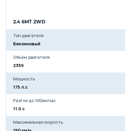
2.4 6MT 2WD
2
Тип двигателя
Бензиновый
Б
Объём двигателя
2359
2
Мощность
175 л.с
17
Разгон до 100км/час
11.0 с
10
Максимальная скорость
190 км/ч
19