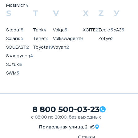
Moskvich
4
S
T
V
X
Z
У
Skoda
15
Tank
4
Volga
3
XCITE
2
Zeekr
3
УАЗ
3
Solaris
4
Tenet
4
Volkswagen
19
Zotye
2
SOUEAST
2
Toyota
19
Voyah
2
Ssangyong
4
Suzuki
9
SWM
3
8 800 500-03-23
с 08:00 по 20:00, без выходных
Привольная улица, 2, к5
Отзывы