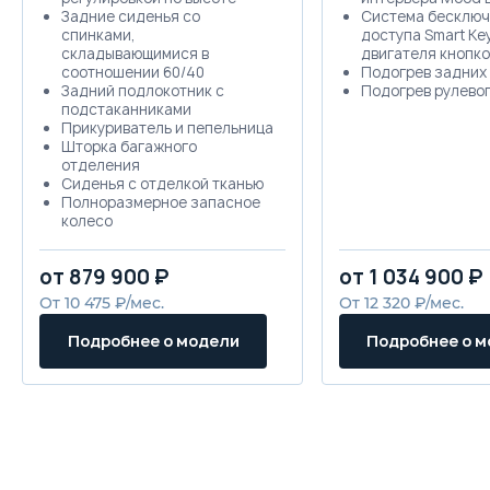
Задние сиденья со
Система бесключ
спинками,
доступа Smart Key
складывающимися в
двигателя кнопк
соотношении 60/40
Подогрев задних
Задний подлокотник с
Подогрев рулевог
подстаканниками
Прикуриватель и пепельница
Шторка багажного
отделения
Сиденья с отделкой тканью
Полноразмерное запасное
колесо
Решетка радиатора с
отделкой хромом
от 879 900 ₽
от 1 034 900 ₽
Противотуманные фары с
дополнительной подсветкой
От 10 475 ₽/мес.
От 12 320 ₽/мес.
в поворотах
Дополнительный стоп-
Подробнее о модели
Подробнее о 
сигнал
Светодиодные дневные
ходовые огни (LED DRL)
Стеклоочистители "Aero
blade"
Ручки дверей с отделкой
хромом
Передние и задние