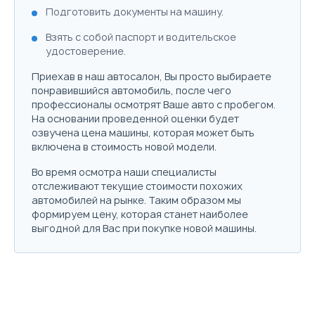
Объём
Мощность
Привод
Макс. скорость
Расход топлива
Ра
Забронировать
Подготовить документы на машину.
Подробнее о комплектации
Купить в кредит
Взять с собой паспорт и водительское
Цена от
Цена в кредит
Выберите цвет
Trade-in
Параметры
Выгода
удостоверение.
1 269 900
15 117
Забронировать
Скидка в кредит
250 000 ₽
Подробнее о комплектации
Приехав в наш автосалон, Вы просто выбираете
Купить в кредит
понравившийся автомобиль, после чего
Скидка в Трейд-ин
150 000 ₽
Trade-in
профессионалы осмотрят Ваше авто с пробегом.
Параметры
Выгода
На основании проведенной оценки будет
Забронировать
озвучена цена машины, которая может быть
Скидка в кредит
250 000 ₽
Цена от
Цена в кредит
включена в стоимость новой модели.
1 244 900
14 820
Скидка в Трейд-ин
150 000 ₽
Trade-in
Во время осмотра наши специалисты
Купить в кредит
отслеживают текущие стоимости похожих
Цена от
Цена в кредит
автомобилей на рынке. Таким образом мы
1 399 900
16 665
формируем цену, которая станет наиболее
Забронировать
выгодной для Вас при покупке новой машины.
Купить в кредит
Trade-in
Забронировать