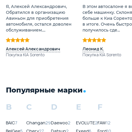
Я, Алексей Александрович,
В этом автосалоне я 
Обратился в организацию
себе машинку. Склон
Авиньон для приобретения
больше к Киа Соренто
автомобиля, остался доволен
в итоге. Очень быстро
обслуживанием....
получилось сде...
Алексей Александрович
Леонид К.
Покупка KIA Sorento
Покупка KIA Sorento
Популярные марки
B
C
D
E
F
BAIC
7
Changan
29
Daewoo
2
EVOLUTE
2
FAW
12
BelGee
5
Chery
27
Datsun
2
Exeed
6
Ford
10