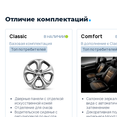
Отличие комплектаций
Classic
Comfort
В НАЛИЧИИ
Базовая комплектация
В дополнение к Clas
Топ потребителей
Топ потребителе
Дверные панели с отделкой
Салонное зеркал
искусственной кожей
вида с автомати
Отделение для очков
затемнением
Водительское сиденье с
Декоративная по
регулировкой по высоте
интерьера Mood 