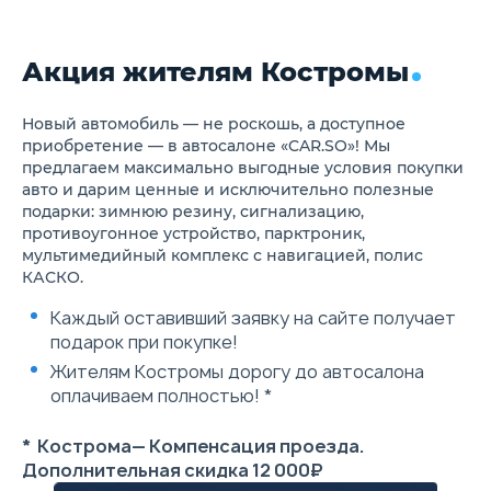
брызговики
Рейлинги на крыше
Электропривод складывания
Акция жителям Костромы
зеркал заднего вида и
повторители указателя
поворота
Функция "Эскорт" (Задержка
Новый автомобиль — не роскошь, а доступное
выключения фар при
приобретение — в автосалоне «CAR.SO»! Мы
закрывании замков)
предлагаем максимально выгодные условия покупки
Легкосплавные диски 17" с
авто и дарим ценные и исключительно полезные
шинами 235/65 R17
подарки: зимнюю резину, сигнализацию,
Мультифункциональное
противоугонное устройство, парктроник,
рулевое колесо
Задние датчики парковки
мультимедийный комплекс с навигацией, полис
Круиз-контроль
КАСКО.
Аудиосистема с
радио/CD/MP3, USB и AUX-
Каждый оставивший заявку на сайте получает
входы
подарок при покупке!
6 динамиков
Раздельный климат-
Жителям Костромы дорогу до автосалона
контроль с системой
оплачиваем полностью! *
ионизации воздуха
Регулировка рулевой
колонки по высоте и вылету
* Кострома— Компенсация проезда.
Адаптивные спортивные
Дополнительная скидка 12 000₽
амортизаторы переменной