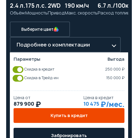
2.4 л.
175 л.с.
2WD
190 км/ч
6.7 л./100км
10
Объём
Мощность
Привод
Макс. скорость
Расход топлива
Ра
Выберите цвет
Подробнее о комплектации
Параметры
Выгода
Скидка в кредит
250 000 ₽
Скидка в Трейд-ин
150 000 ₽
Цена от
Цена в кредит
879 900
10 475
Купить в кредит
Забронировать