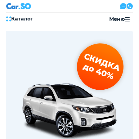
Каталог
Меню
Автокредит
Трейд-ин
Акции
СКИДКА
Выкуп авто
Сервис
до 40%
Автожурнал
Контакты
8 800 500-03-23
с 08:00 по 20:00, без выходных
Привольная улица, 2, к5
Перезвоните мне