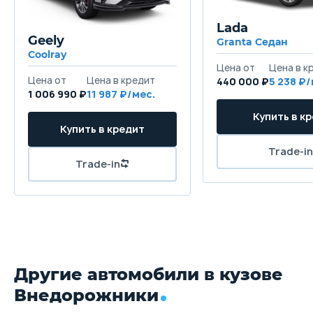
Lada
Высота
Geely
Granta Седан
1735 мм
1
Coolray
Колёсная база
440 000 ₽
5 238
1 006 990 ₽
11 987
2700 мм
2
Клиренс
185 мм
1
Масса
1850 кг
18
Объём багажника
л
л
Другие автомобили в кузове
Трансмиссия
Внедорожники
6-ти ступенчатая механическая
6