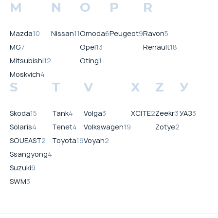
M
N
O
P
R
Mazda
10
Nissan
11
Omoda
6
Peugeot
9
Ravon
5
MG
7
Opel
13
Renault
18
Mitsubishi
12
Oting
1
Moskvich
4
S
T
V
X
Z
У
Skoda
15
Tank
4
Volga
3
XCITE
2
Zeekr
3
УАЗ
3
Solaris
4
Tenet
4
Volkswagen
19
Zotye
2
SOUEAST
2
Toyota
19
Voyah
2
Ssangyong
4
Suzuki
9
SWM
3