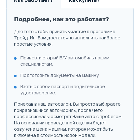
Как работает?
Как купить?
Подробнее, как это работает?
Для того чтобы принять участие в программе
Трейд-Ин, Вам достаточно выполнить наиболее
простые условия:
Привезти старый Б/У автомобиль нашим
специалистам.
Подготовить документы на машину.
2.0 л.
200 л.с.
2WD
210 км/ч
5.5 л./100км
7
Объём
Мощность
Привод
Макс. скорость
Расход топлива
Ра
Взять с собой паспорт и водительское
удостоверение.
Выберите цвет
Приехав в наш автосалон, Вы просто выбираете
понравившийся автомобиль, после чего
Подробнее о комплектации
профессионалы осмотрят Ваше авто с пробегом.
На основании проведенной оценки будет
озвучена цена машины, которая может быть
Параметры
Выгода
включена в стоимость новой модели.