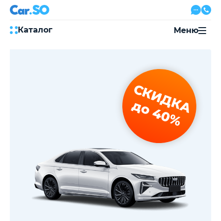
Каталог
Меню
Автокредит
Трейд-ин
Акции
СКИДКА
Выкуп авто
Сервис
до 40%
Автожурнал
Контакты
8 800 500-03-23
с 08:00 по 20:00, без выходных
Привольная улица, 2, к5
Перезвоните мне