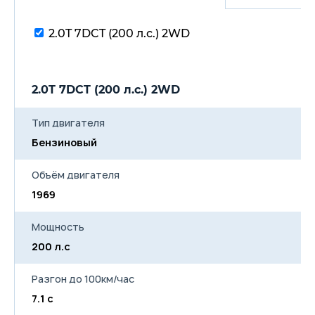
автозатемнения
Передний подлокотник
Подстаканники в
2.0T 7DCT (200 л.с.) 2WD
центральной консоли
Задний подлокотник с
подстаканниками
Передние и задние
2.0T 7DCT (200 л.с.) 2WD
светодиодные лампы для
чтения
Система вызова экстренных
Тип двигателя
оперативных служб ЭРА-
ГЛОНАСС
Бензиновый
Электронная система
курсовой устойчивости
(ESС) и антипробуксовочная
Объём двигателя
система (TCS)
1969
Антиблокировочная система
тормозов (ABS) с функцией
электронного
Мощность
распределения тормозных
усилий (EBD)
200 л.с
Система сигнализации при
экстренном торможении
Разгон до 100км/час
(ESS)
Система помощи при
7.1 с
экстренном торможении