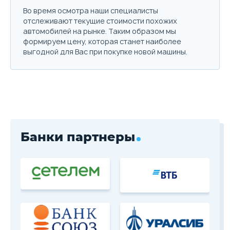
Скидка в кредит
40 000 ₽
Во время осмотра наши специалисты
Скидка в Трейд-ин
250 000 ₽
отслеживают текущие стоимости похожих
автомобилей на рынке. Таким образом мы
формируем цену, которая станет наиболее
Цена от
Цена в кредит
выгодной для Вас при покупке новой машины.
2 118 000
25 214
Купить в кредит
Забронировать
Банки партнеры
Trade-in