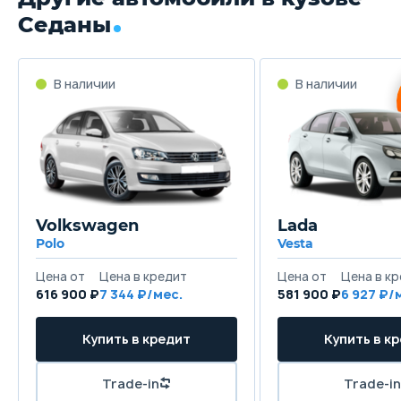
Трансмиссия
Седаны
Роботизированная
Привод
Передний
Передняя подвеска
Независимая, типа Макферсон
Задняя подвеска
Volkswagen
Lada
Независимая, многорычажная
Polo
Vesta
Передние тормоза
616 900 ₽
7 344
581 900 ₽
6 927
Дисковые вентилируемые
Задние тормоза
Дисковые