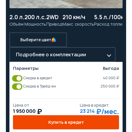
2.0 л.
200 л.с.
2WD
210 км/ч
5.5 л./100км
7
Объём
Мощность
Привод
Макс. скорость
Расход топлива
Ра
Выберите цвет
Подробнее о комплектации
Параметры
Выгода
Скидка в кредит
40 000 ₽
Скидка в Трейд-ин
250 000 ₽
Цена от
Цена в кредит
1 950 000
23 214
Купить в кредит