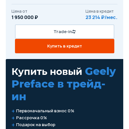
Цена от
Цена в кредит
1 950 000 ₽
23 214 ₽/мес.
Trade-in
Купить в кредит
Geely
Купить новый
Preface
в трейд-
ин
Первоначальный взнос 0%
Рассрочка 0%
Подарок на выбор