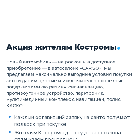
направлениях
сидений второго 
Спинки сидений второго
Система предуп
ряда с возможностью
(FCW) и предотв
складывания в соотношении
фронтального ст
60:40
(CMSF)6
Наружные зеркала заднего
Система удержа
вида с электрорегулировкой
автомобиля в пол
и подогревом
движения (LKA)
Акция жителям Костромы
Электропривод складывания
Система экстрен
наружных зеркал заднего
удержания автом
вида
полосе движения
Электростеклоподъемники
Система распозн
Новый автомобиль — не роскошь, а доступное
передних и задних дверей с
дорожных знаков 
приобретение — в автосалоне «CAR.SO»! Мы
функцией защиты от
Ассистент движе
предлагаем максимально выгодные условия покупки
защемления
автомагистрали 
авто и дарим ценные и исключительно полезные
Цифровая приборная панель
подарки: зимнюю резину, сигнализацию,
диагональю 10,2"
противоугонное устройство, парктроник,
Мультимедийная система с
сенсорным экраном
мультимедийный комплекс с навигацией, полис
диагональю 13,2" с Bluetooth
КАСКО.
Аудиосистема с 8
динамиками
Каждый оставивший заявку на сайте получает
Функция дублирования
подарок при покупке!
экрана смартфона на
мультимедийном дисплее
Жителям Костромы дорогу до автосалона
Электрическая розетка 12 В
оплачиваем полностью! *