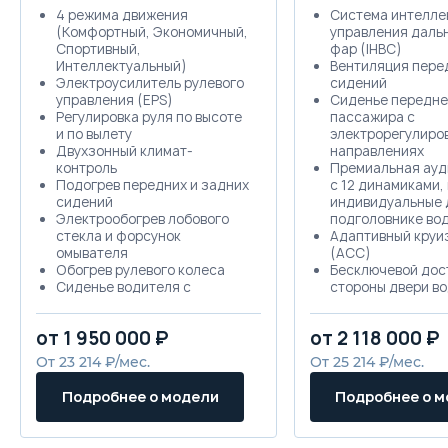
4 режимa движения
Система интелле
(Комфортный, Экономичный,
управления даль
Спортивный,
фар (IHBC)
Интеллектуальный)
Вентиляция пере
Электроусилитель рулевого
сидений
управления (EPS)
Сиденье передне
Регулировка руля по высоте
пассажира с
и по вылету
электрорегулиров
Двухзонный климат-
направлениях
контроль
Премиальная ауд
Подогрев передних и задних
с 12 динамиками,
сидений
индивидуальные 
Электрообогрев лобового
подголовнике во
стекла и форсунок
Адаптивный круи
омывателя
(ACC)
Обогрев рулевого колеса
Бесключевой дос
Сиденье водителя с
стороны двери во
электрорегулировкой в 6
переднего пасса
направлениях
кнопка запуска д
от 1 950 000 ₽
от 2 118 000 ₽
Сиденье водителя с
Легкосплавные к
электрорегулировкой
диски 18" (шины 2
От 23 214 ₽/мес.
От 25 214 ₽/мес.
поясничного упора в 4
чёрного цвета
направлениях
Подсветка перча
Подробнее о модели
Подробнее о 
Сиденье переднего
ящика
пассажира с механической
Преднатяжители
регулировкой в 4
безопасности бо