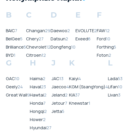
B
C
D
E
F
BAIC
7
Changan
29
Daewoo
2
EVOLUTE
2
FAW
12
BelGee
5
Chery
27
Datsun
2
Exeed
6
Ford
10
Brilliance
5
Chevrolet
12
Dongfeng
10
Forthing
5
BYD
1
Citroen
12
Foton
2
G
H
J
K
L
GAC
10
Haima
2
JAC
13
Kaiyi
4
Lada
53
Geely
24
Haval
23
Jaecoo
4
KGM (SsangYong)
4
Lifan
10
Great Wall
9
Hawtai
2
Jeland
2
KIA
37
Livan
3
Honda
7
Jetour
7
Knewstar
1
Hongqi
2
Jetta
5
Hower
2
Hyundai
27