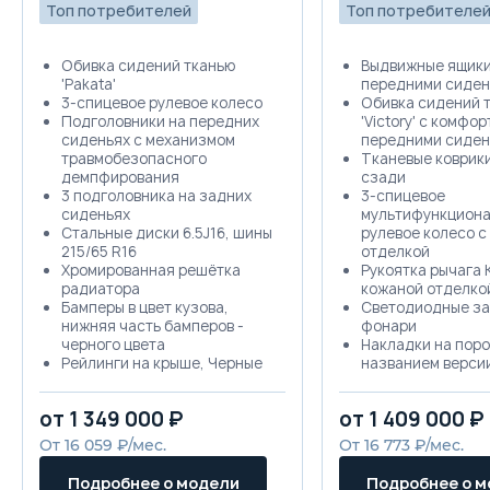
Топ потребителей
Топ потребителе
Обивка сидений тканью
Выдвижные ящики
'Pakata'
передними сиден
3-спицевое рулевое колесо
Обивка сидений 
Подголовники на передних
'Victory' с комфо
сиденьях с механизмом
передними сиден
травмобезопасного
Тканевые коврики
демпфирования
сзади
3 подголовника на задних
3-спицевое
сиденьях
мультифункциона
Стальные диски 6.5J16, шины
рулевое колесо с
215/65 R16
отделкой
Хромированная решётка
Рукоятка рычага 
радиатора
кожаной отделко
Бамперы в цвет кузова,
Светодиодные з
нижняя часть бамперов -
фонари
черного цвета
Накладки на поро
Рейлинги на крыше, Черные
названием верси
Корпуса наружных зеркал и
Противоугонная
ручки дверей - в цвет кузова
сигнализация
от 1 349 000 ₽
от 1 409 000 ₽
Указатели поворота
Стекла задних дв
интегрированы в наружные
двери багажника
От 16 059 ₽/мес.
От 16 773 ₽/мес.
зеркала
тонированные
Дневные ходовые огни
Светодиодная по
Подробнее о модели
Подробнее о 