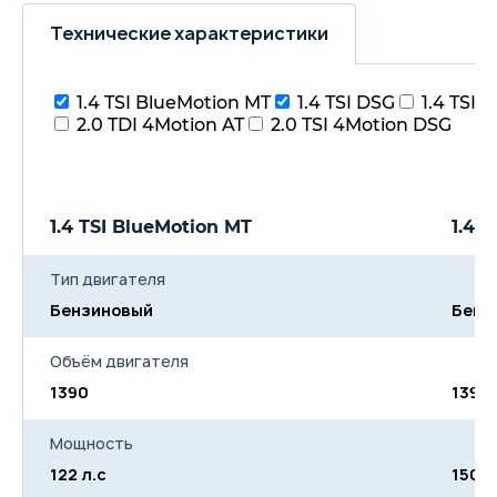
Наружные зеркала с
электрорегулировкой и
Технические характеристики
раздельным
электрообогревом, со
стороны водителя -
асферическое
1.4 TSI BlueMotion MT
1.4 TSI DSG
1.4 TSI 
Электростеклоподъёмники
2.0 TDI 4Motion AT
2.0 TSI 4Motion DSG
передних и задних дверей
Освещение багажника
Кондиционер
автоматический 'Climatronic'
Белая подсветка панели
1.4 TSI BlueMotion MT
1.4 
приборов, регулируемая;
красный ночной дизайн
выключателей
Тип двигателя
Рулевая колонка,
регулируемая по высоте и
Бензиновый
Бенз
вылету
Многофункциональный
Объём двигателя
дисплей 'Plus' в комбинации
приборов
1390
1390
Электромеханический
усилитель руля,
регулируемый в зависимости
Мощность
от скорости
122 л.с
Уменьшенное запасное
150 л
колесо , бортовой