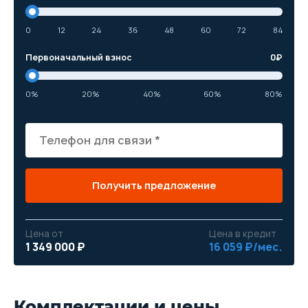
0
12
24
36
48
60
72
84
Первоначальный взнос
0
₽
0%
20%
40%
60%
80%
Получить предложение
Цена от
Цена в кредит
1 349 000 ₽
16 059 ₽/мес.
Комплектации и цены