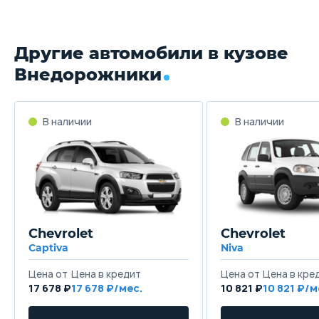
Обогрев форсунок
Объём багажника
омывателя лобового стекла
Электрический догреватель
470 л
470 л
воздуха
Другие автомобили в кузове
Трансмиссия
Внедорожники
Механическая
Авто
Привод
В наличии
В наличии
Передний
Пере
Передняя подвеска
Независимая - McPherson
Неза
Задняя подвеска
Chevrolet
Chevrolet
Независимая - многорычажная
Неза
Captiva
Niva
Цена от
Цена в кредит
Цена от
Цена в кре
Передние тормоза
17 678 ₽
17 678 ₽/мес.
10 821 ₽
10 821 ₽/м
Дисковые вентилируемые
Диск