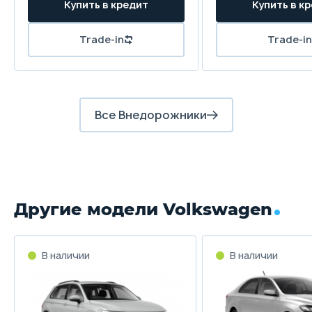
Купить в кредит
Купить в к
Задние тормоза
Дисковые
Диск
Trade-in
Trade-in
Все Внедорожники
Другие модели Volkswagen
В наличии
В наличии