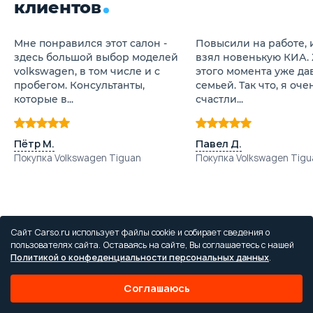
клиентов
Мне понравился этот салон -
Повысили на работе, и
здесь большой выбор моделей
взял новенькую КИА.
volkswagen, в том числе и с
этого момента уже да
пробегом. Консультанты,
семьей. Так что, я оче
которые в...
счастли...
Пётр М.
Павел Д.
Покупка Volkswagen Tiguan
Покупка Volkswagen Tigu
Сайт Carso.ru использует файлы cookie и собирает сведения о
Популярные марки
пользователях сайта. Оставаясь на сайте, Вы соглашаетесь с нашей
Политикой о конфеденциальности персональных данных
.
B
C
D
E
F
Соглашаюсь