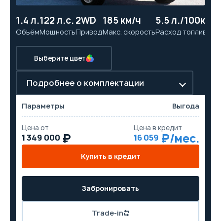
1.4 л.
122 л.с.
2WD
185 км/ч
5.5 л./100км
10
Объём
Мощность
Привод
Макс. скорость
Расход топлива
Ра
Выберите цвет
Подробнее о комплектации
Параметры
Выгода
Цена от
Цена в кредит
1 349 000
16 059
Купить в кредит
Забронировать
Trade-in