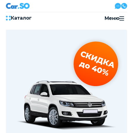
Каталог
Меню
Автокредит
Трейд-ин
Акции
СКИДКА
Выкуп авто
Сервис
до 40%
Автожурнал
Контакты
8 800 500-03-23
с 08:00 по 20:00, без выходных
Привольная улица, 2, к5
Перезвоните мне