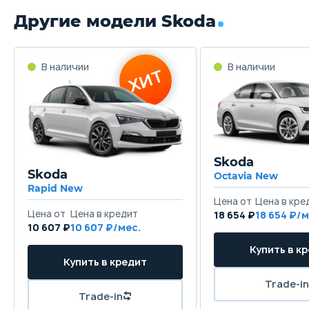
Другие модели Skoda
В наличии
В наличии
ХИТ
Skoda
Skoda
Octavia New
Rapid New
Цена от
Цена в кре
Цена от
Цена в кредит
18 654 ₽
18 654 ₽/м
10 607 ₽
10 607 ₽/мес.
Купить в к
Купить в кредит
Trade-in
Trade-in