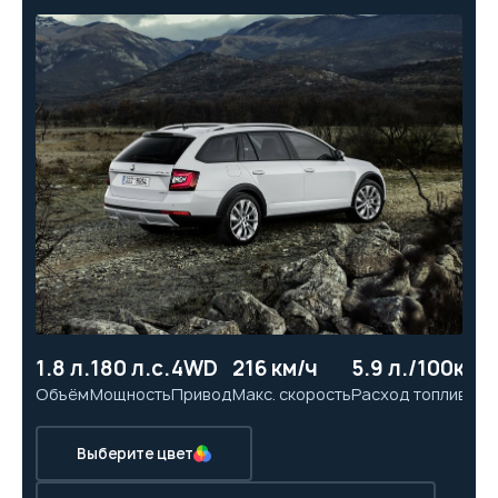
1.8 л.
180 л.с.
4WD
216 км/ч
5.9 л./100км
7.
Объём
Мощность
Привод
Макс. скорость
Расход топлива
Ра
Выберите цвет