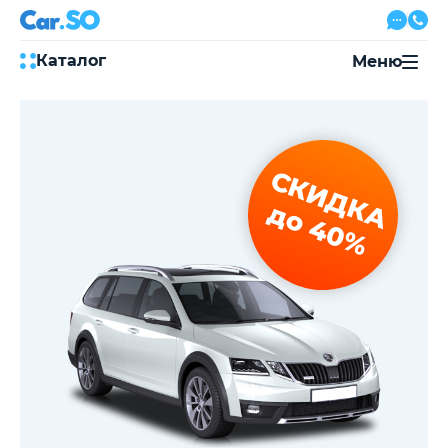
Каталог
Меню
Автокредит
Трейд-ин
Акции
СКИДКА
Выкуп авто
Сервис
до 40%
Автожурнал
Контакты
8 800 500-03-23
с 08:00 по 20:00, без выходных
Привольная улица, 2, к5
Перезвоните мне