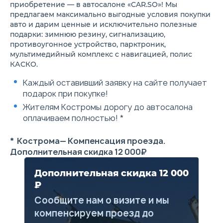
Зонт под сиденьем
приобретение — в автосалоне «CAR.SO»! Мы
переднего пассажира
предлагаем максимально выгодные условия покупки
Спинка заднего сиденья
авто и дарим ценные и исключительно полезные
делимая складная, с задним
подарки: зимнюю резину, сигнализацию,
подлокотником
противоугонное устройство, парктроник,
Механизм складывания
спинки заднего сиденья из
мультимедийный комплекс с навигацией, полис
багажного отделения
КАСКО.
Подсветка в багажнике (2
лампы и съемный фонарик)
Каждый оставивший заявку на сайте получает
Текстильные коврики
подарок при покупке!
Полка багажника, сдвижная
Система курсовой
Жителям Костромы дорогу до автосалона
устойчивости (ESC),
оплачиваем полностью! *
блокировка дифференциала
(XDS)
Фронтальные подушки
* Кострома— Компенсация проезда.
безопасности водителя и
Дополнительная скидка 12 000₽
переднего пассажира, для
пассажира - с отключением
Боковые подушки
Дополнительная скидка 12 000
безопасности спереди
₽
Шторки безопасности
Крепление для детского
Сообщите нам о визите и мы
кресла сзади Isofix
компенсируем проезд до
Индикатор непристегнутого
ремня безопасности