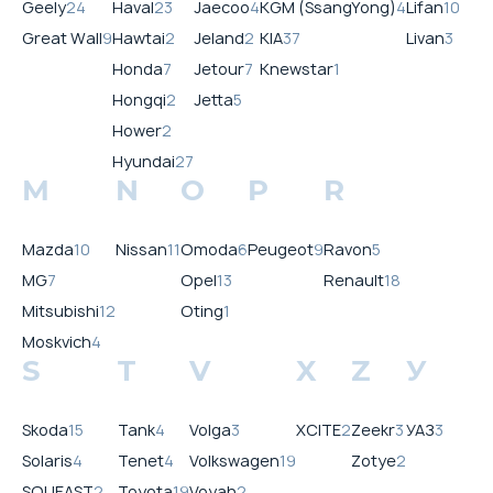
Geely
24
Haval
23
Jaecoo
4
KGM (SsangYong)
4
Lifan
10
Great Wall
9
Hawtai
2
Jeland
2
KIA
37
Livan
3
Honda
7
Jetour
7
Knewstar
1
Hongqi
2
Jetta
5
Hower
2
Hyundai
27
M
N
O
P
R
Mazda
10
Nissan
11
Omoda
6
Peugeot
9
Ravon
5
MG
7
Opel
13
Renault
18
Mitsubishi
12
Oting
1
Moskvich
4
S
T
V
X
Z
У
Skoda
15
Tank
4
Volga
3
XCITE
2
Zeekr
3
УАЗ
3
Solaris
4
Tenet
4
Volkswagen
19
Zotye
2
SOUEAST
2
Toyota
19
Voyah
2