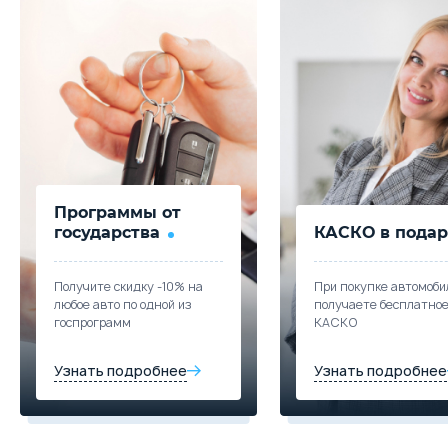
Параметры
Выгода
Цена от
Цена в кредит
2 360 100
28 096
Купить в кредит
Забронировать
Программы от
Trade-in
государства
КАСКО в подар
Получите скидку -10% на
При покупке автомоби
любое авто по одной из
получаете бесплатно
госпрограмм
КАСКО
Узнать подробнее
Узнать подробнее