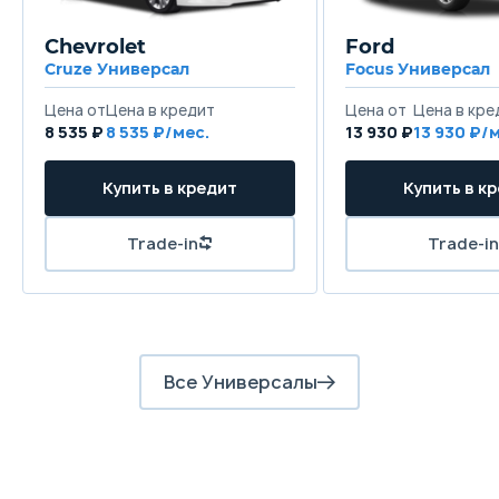
Задняя подвеска
Chevrolet
Ford
Независимая - многорычажная
Cruze Универсал
Focus Универсал
Цена от
Цена в кредит
Цена от
Цена в кре
Передние тормоза
8 535 ₽
8 535 ₽/мес.
13 930 ₽
13 930 ₽/
Дисковые вентилируемые
Купить в кредит
Купить в к
Задние тормоза
Дисковые
Trade-in
Trade-in
Все Универсалы