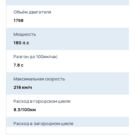
телефона
Количество динамиков
аудиосистемы
Объём двигателя
Голосовое управление
1798
Литые диски Nivalis 7J x 17,
шины 225/50 R17
Стальное запасное колесо,
Мощность
комплект инструментов и
домкрат
180 л.с
Разгон до 100км/час
7.8 с
Максимальная скорость
216 км/ч
Расход в городском цикле
8.3/100км
Расход в загородном цикле
5.9/100км