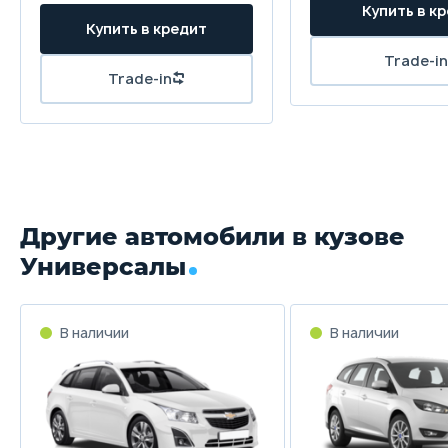
Клиренс
171 мм
Масса
1522 кг
Объём багажника
588 л
Другие автомобили в кузове
Трансмиссия
Универсалы
Автоматическая с двумя сцеплениями
Привод
В наличии
В наличии
Полный
Передняя подвеска
Независимая - McPherson