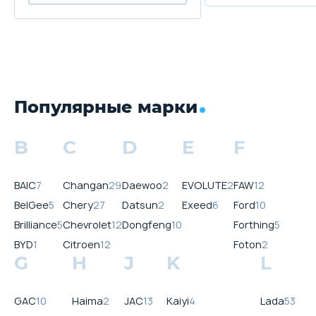
Популярные марки
B
C
D
E
F
BAIC
7
Changan
29
Daewoo
2
EVOLUTE
2
FAW
12
BelGee
5
Chery
27
Datsun
2
Exeed
6
Ford
10
Brilliance
5
Chevrolet
12
Dongfeng
10
Forthing
5
BYD
1
Citroen
12
Foton
2
G
H
J
K
L
GAC
10
Haima
2
JAC
13
Kaiyi
4
Lada
53