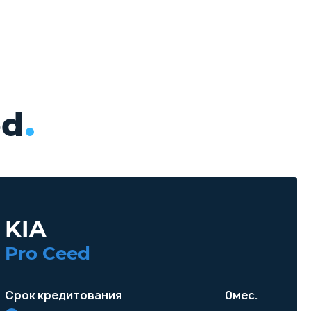
ed
KIA
Pro Ceed
Срок кредитования
0
мес.