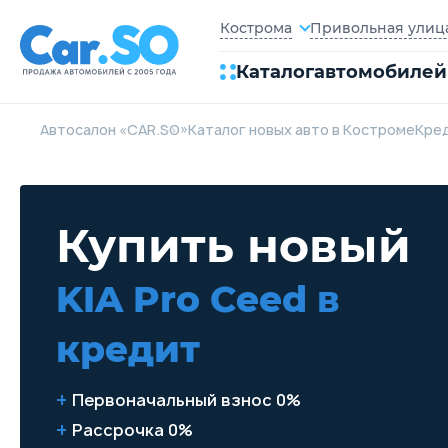
Привольная улица,
Кострома
Каталог
автомобилей
Автосалон «CAR.SO»
Каталог новых авто в Костроме
Кре
Купить новый
KIA Pro Ceed
в
кредит
Первоначальный взнос 0%
Рассрочка 0%