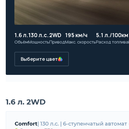
1.6 л.
130 л.с.
2WD
195 км/ч
5.1 л./100км
Объём
Мощность
Привод
Макс. скорость
Расход топлива
Выберите цвет
1.6 л. 2WD
Comfort
| 130 л.с. | 6-ступенчатый автомат 