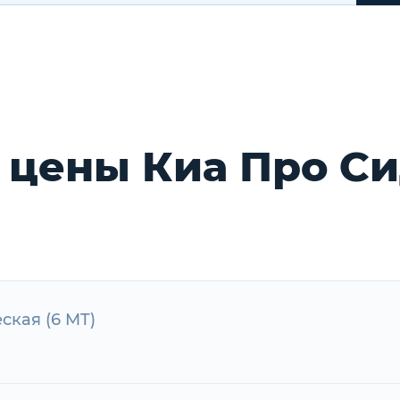
 цены Киа Про С
еская (6 MT)