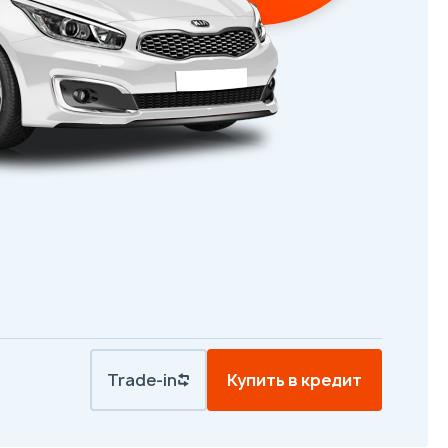
Trade-in
Купить в кредит
.