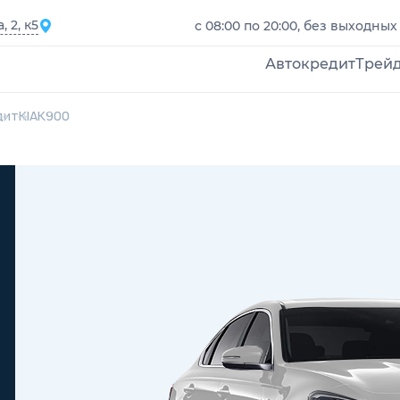
 2, к5
с 08:00 по 20:00, без выходных
Автокредит
Трей
дит
KIA
K900