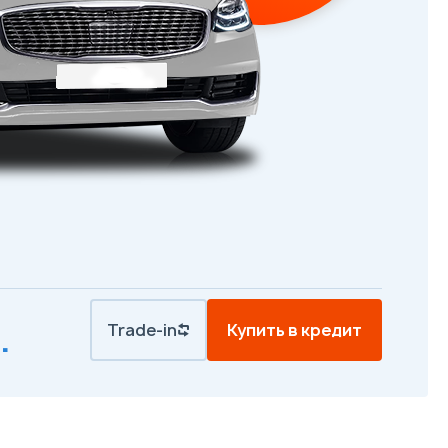
Trade-in
Купить в кредит
.