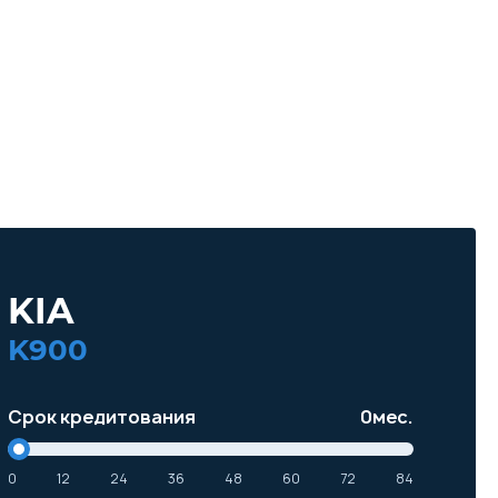
KIA
K900
Срок кредитования
0
мес.
0
12
24
36
48
60
72
84