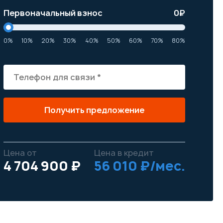
Первоначальный взнос
0
₽
0%
10%
20%
30%
40%
50%
60%
70%
80%
Получить предложение
Цена от
Цена в кредит
4 704 900 ₽
56 010 ₽/мес.