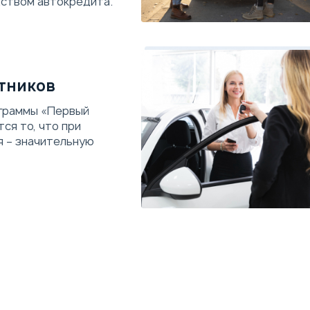
ством автокредита.
тников
граммы «Первый
ся то, что при
я – значительную