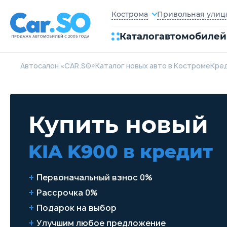
Привольная улица,
Кострома
Каталог
автомобилей
Автосалон «CAR.SO»
Каталог новых авто в Костроме
Кре
Купить новый
KIA K900
в кредит
Первоначальный взнос 0%
Рассрочка 0%
Подарок на выбор
Улучшим любое предложение