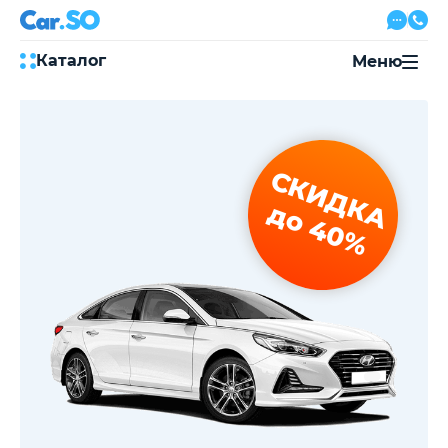
Каталог
Меню
Автокредит
Трейд-ин
Акции
СКИДКА
Выкуп авто
Сервис
до 40%
Автожурнал
Контакты
8 800 500-03-23
с 08:00 по 20:00, без выходных
Привольная улица, 2, к5
Перезвоните мне