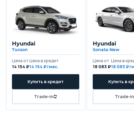
Hyundai
Hyundai
Tucson
Sonata New
Цена от
Цена в кредит
Цена от
Цена в кре
14 154 ₽
14 154 ₽/мес.
18 083 ₽
18 083 ₽/
Купить в кредит
Купить в к
Trade-in
Trade-in