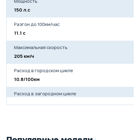
Мощность
150 л.с
Разгон до 100км/час
11.1 с
Максимальная скорость
205 км/ч
Расход в городском цикле
10.8/100км
Расход в загородном цикле
6.0/100км
Расход в смешанном цикле
7.8/100км
Популярные модели
Объем топливного бака