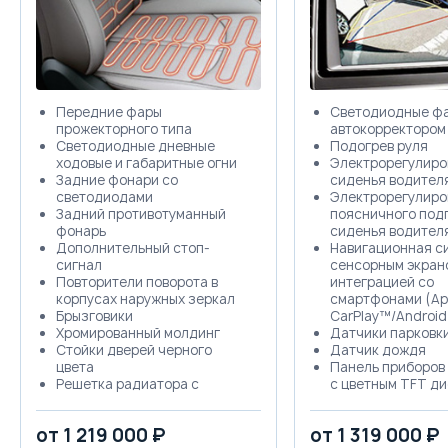
Передние фары
Светодиодные фа
прожекторного типа
автокорректором
Светодиодные дневные
Подогрев руля
ходовые и габаритные огни
Электрорегулиро
Задние фонари со
сиденья водител
светодиодами
Электрорегулиро
Задний противотуманный
поясничного под
фонарь
сиденья водител
Дополнительный стоп-
Навигационная с
сигнал
сенсорным экраном
Повторители поворота в
интеграцией со
корпусах наружных зеркал
смартфонами (Ap
Брызговики
CarPlay™/Android
Хромированный молдинг
Датчики парковк
Стойки дверей черного
Датчик дождя
цвета
Панель приборов 
Решетка радиатора с
с цветным TFT д
хромированными
Система "Smart k
элементами
доступ без ключ
от 1 219 000 ₽
от 1 319 000 ₽
Хромированный молдинг на
START/STOP