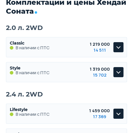
Комплектации и цены Хендай
Соната
2.0 л. 2WD
Classic
1 219 000
В наличии с ПТС
14 511
Classic
Style
1 319 000
В наличии с ПТС
В наличии с ПТС
15 702
Style
2.4 л. 2WD
В наличии с ПТС
Lifestyle
1 459 000
В наличии с ПТС
17 369