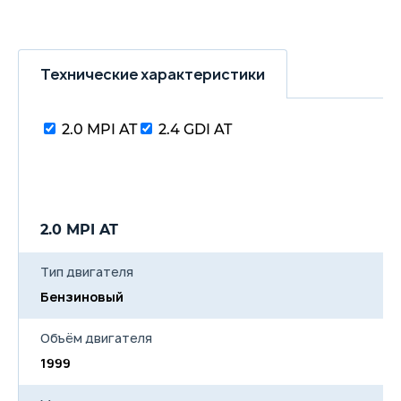
подключения внешних
устройств
Bluetooth
Скрытая в логотипе кнопка
открытия багажника
Технические характеристики
Камера заднего вида
Круиз-контроль с
управлением на руле
Датчик света
2.0 MPI AT
2.4 GDI AT
Датчики парковки сзади
Цвет металлик/перламутр —
15 000 ₽
2.0 MPI AT
Тип двигателя
Бензиновый
Объём двигателя
1999