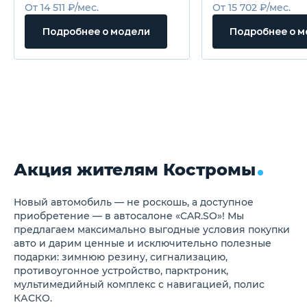
переднем бампере
Система автомат
От 14 511 ₽/мес.
От 15 702 ₽/мес.
Антенна на крыше типа
открывания бага
"плавник"
Самозатемняюще
Подробнее о модели
Подробнее о 
Ручки дверей с
внутрисалонное 
хромированной отделкой
Наружные зеркала заднего
вида в цвет кузова
Легкосплавные диски 17" с
шинами 215/55 R17
Полноразмерное запасное
колесо с легкосплавным
диском
Обивка сидений тканью
Складывающаяся спинка
Акция жителям Костромы
заднего сиденья в
пропорции 6:4
Кожаная отделка руля и
рукоятки коробки передач
Новый автомобиль — не роскошь, а доступное
Центральная консоль с
приобретение — в автосалоне «CAR.SO»! Мы
подлокотником и боксом
предлагаем максимально выгодные условия покупки
Фронтальные подушки
авто и дарим ценные и исключительно полезные
безопасности водителя и
подарки: зимнюю резину, сигнализацию,
переднего пассажира
противоугонное устройство, парктроник,
Передние боковые подушки
безопасности
мультимедийный комплекс с навигацией, полис
Шторки безопасности
КАСКО.
Система мониторинга