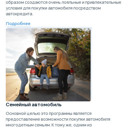
образом создаются очень лояльные и привлекательные
Параметры
Выгода
условия для покупки автомобиля посредством
Забронировать
автокредита.
Скидка в кредит
250 000 ₽
Цена от
Цена в кредит
1 459 000
17 369
Скидка в Трейд-ин
150 000 ₽
Подробнее
Trade-in
Купить в кредит
Цена от
Цена в кредит
1 559 000
18 559
Забронировать
Купить в кредит
Trade-in
Забронировать
Trade-in
Семейный автомобиль
Основной целью это программы является
предоставление возможности покупки автомобиля
многодетным семьям. К тому же, одним из