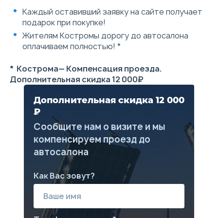
давления в шинах
Каждый оставивший заявку на сайте получает
Устройство вызова
подарок при покупке!
экстренных оперативных
служб «ЭРА-ГЛОНАСС»
Жителям Костромы дорогу до автосалона
ABS (Антиблокировочная
оплачиваем полностью! *
система тормозов)
ESC (Система стабилизации
с двухступенчатым
* Кострома— Компенсация проезда.
отключением)
Дополнительная скидка 12 000₽
VSM (Система управления
стабилизацией)
HAC (Система помощи при
Дополнительная скидка 12 000
старте на подъеме)
₽
Регулировка передних
ремней безопасности по
Сообщите нам о визите и мы
высоте
компенсируем проезд до
Трехточечные ремни
безопасности
автосалона
Крепления детских сидений
Isofix сзади
Иммобилайзер
Как Вас зовут?
Ножной стояночный тормоз
Электроусилитель рулевого
управления
Наружные зеркала с
электроприводом и