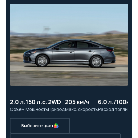
2.0 л.
150 л.с.
2WD
205 км/ч
6.0 л./100км
1
Объём
Мощность
Привод
Макс. скорость
Расход топлива
Ра
Выберите цвет