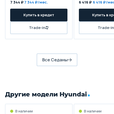
7 344 ₽
7 344 ₽/мес.
6 416 ₽
6 416 ₽/ме
Передние тормоза
Купить в кредит
Купить в к
Дисковые
Задние тормоза
Trade-in
Trade-in
Дисковые
Все Седаны
Другие модели Hyundai
В наличии
В наличии