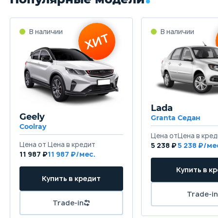
70 л
Длина
4855 мм
Ширина
1865 мм
Lada
Высота
Geely
Granta Седан
1475 мм
Coolray
Колёсная база
5 238 ₽
5 238
11 987 ₽
11 987
2805 мм
Клиренс
155 мм
Масса