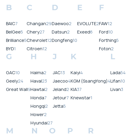
B
C
D
E
F
BAIC
7
Changan
29
Daewoo
2
EVOLUTE
2
FAW
12
BelGee
5
Chery
27
Datsun
2
Exeed
6
Ford
10
Brilliance
5
Chevrolet
12
Dongfeng
10
Forthing
5
BYD
1
Citroen
12
Foton
2
G
H
J
K
L
GAC
10
Haima
2
JAC
13
Kaiyi
4
Lada
54
Geely
24
Haval
23
Jaecoo
4
KGM (SsangYong)
4
Lifan
10
Great Wall
9
Hawtai
2
Jeland
2
KIA
37
Livan
3
Honda
7
Jetour
7
Knewstar
1
Hongqi
2
Jetta
5
Hower
2
Hyundai
27
M
N
O
P
R