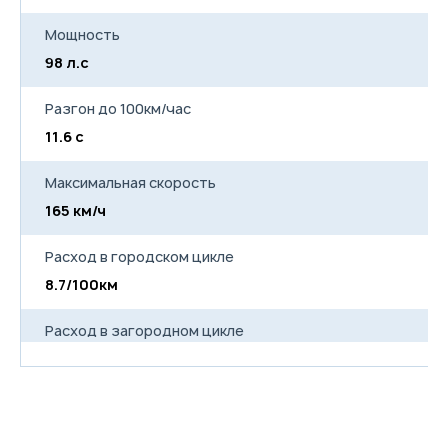
Мощность
98 л.с
12
Разгон до 100км/час
11.6 с
11
Максимальная скорость
165 км/ч
18
Расход в городском цикле
8.7/100км
1
Расход в загородном цикле
5.5/100км
6
Расход в смешанном цикле
6.7/100км
6