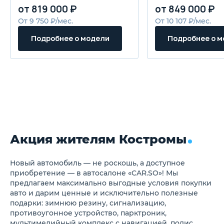
переднего пассажира
от 819 000 ₽
от 849 000 ₽
Блокировка задних дверей
(защита для детей)
От 9 750 ₽/мес.
От 10 107 ₽/мес.
Крепление для детского
кресла на заднем сидении
Подробнее о модели
Подробнее о 
(ISOFIX)
Боковые брусья
безопасности в дверях
Система предупреждения
водителей сзади при
экстренном торможении
Передние ремни
безопасности с
регулировкой по высоте
Задние трехточечные ремни
безопасности
Акция жителям Костромы
Передние трехточечные
ремни безопасности с
преднатяжителями
Сигнализация о
Новый автомобиль — не роскошь, а доступное
непристегнутом ремне
приобретение — в автосалоне «CAR.SO»! Мы
безопасности
предлагаем максимально выгодные условия покупки
Антиблокировочная система
авто и дарим ценные и исключительно полезные
тормозов (ABS)
подарки: зимнюю резину, сигнализацию,
Система распределения
противоугонное устройство, парктроник,
тормозных усилий (EBD)
Сигнализация о незакрытых
мультимедийный комплекс с навигацией, полис