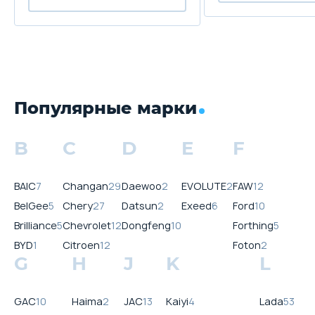
Популярные марки
B
C
D
E
F
BAIC
7
Changan
29
Daewoo
2
EVOLUTE
2
FAW
12
BelGee
5
Chery
27
Datsun
2
Exeed
6
Ford
10
Brilliance
5
Chevrolet
12
Dongfeng
10
Forthing
5
BYD
1
Citroen
12
Foton
2
G
H
J
K
L
GAC
10
Haima
2
JAC
13
Kaiyi
4
Lada
53