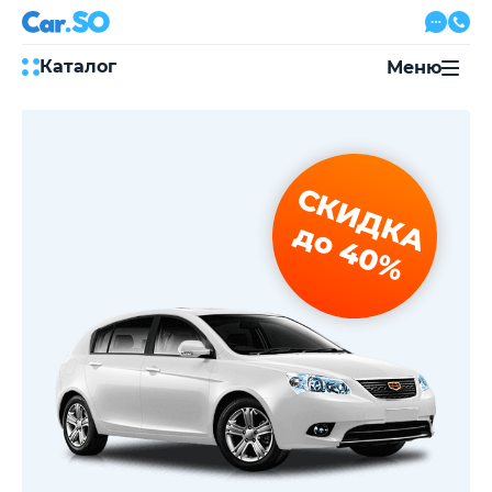
Каталог
Меню
Автокредит
Трейд-ин
Акции
СКИДКА
Выкуп авто
Сервис
до 40%
Автожурнал
Контакты
8 800 500-03-23
с 08:00 по 20:00, без выходных
Привольная улица, 2, к5
Перезвоните мне