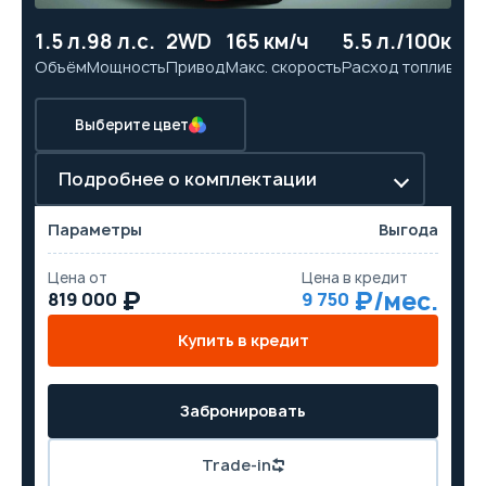
1.5 л.
98 л.с.
2WD
165 км/ч
5.5 л./100км
11
Объём
Мощность
Привод
Макс. скорость
Расход топлива
Ра
Выберите цвет
Подробнее о комплектации
Параметры
Выгода
Цена от
Цена в кредит
819 000
9 750
Купить в кредит
Забронировать
Trade-in