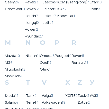
Geely
24
Haval
23
Jaecoo
4
KGM (SsangYong)
4
Lifan
10
Great Wall
9
Hawtai
2
Jeland
2
KIA
37
Livan
3
Honda
7
Jetour
7
Knewstar
1
Hongqi
2
Jetta
5
Hower
2
Hyundai
27
M
N
O
P
R
Mazda
10
Nissan
11
Omoda
6
Peugeot
9
Ravon
5
MG
7
Opel
13
Renault
18
Mitsubishi
12
Oting
1
Moskvich
4
S
T
V
X
Z
У
Skoda
15
Tank
4
Volga
3
XCITE
2
Zeekr
3
УАЗ
3
Solaris
4
Tenet
4
Volkswagen
19
Zotye
2