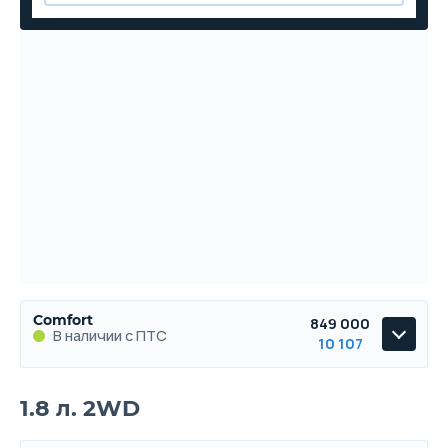
Comfort
849 000
В наличии с ПТС
10 107
Comfort
1.8 л. 2WD
В наличии с ПТС