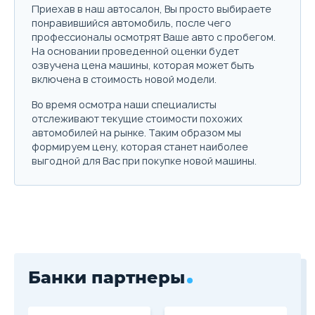
Приехав в наш автосалон, Вы просто выбираете
899 000
10 702
Trade-in
понравившийся автомобиль, после чего
Параметры
Выгода
профессионалы осмотрят Ваше авто с пробегом.
Купить в кредит
На основании проведенной оценки будет
Цена от
Цена в кредит
озвучена цена машины, которая может быть
959 000
11 416
включена в стоимость новой модели.
Забронировать
Купить в кредит
Во время осмотра наши специалисты
отслеживают текущие стоимости похожих
Trade-in
автомобилей на рынке. Таким образом мы
Забронировать
формируем цену, которая станет наиболее
выгодной для Вас при покупке новой машины.
Trade-in
Банки партнеры