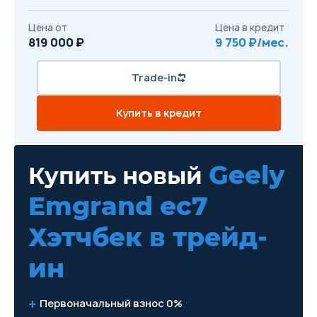
Цена от
Цена в кредит
819 000 ₽
9 750 ₽/мес.
Trade-in
Купить в кредит
Geely
Купить новый
Emgrand ec7
Хэтчбек
в трейд-
ин
Первоначальный взнос 0%