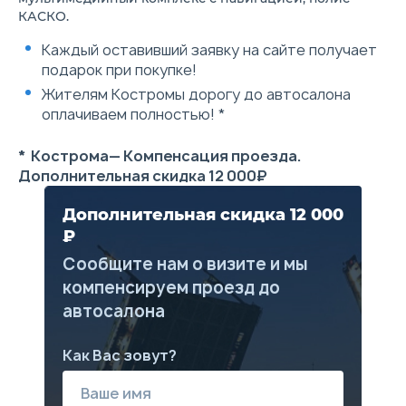
дверях
КАСКО.
Гидроусилитель руля
Регулировка рулевой
Каждый оставивший заявку на сайте получает
колонки по углу наклона
подарок при покупке!
Мультиинформационная
приборная панель
Жителям Костромы дорогу до автосалона
Передние стеклоочистители
оплачиваем полностью! *
с регулируемым
прерывистым режимом
Задний стеклоочиститель
* Кострома— Компенсация проезда.
Электростеклоподъемники
Дополнительная скидка 12 000₽
передних и задних дверей
Электропривод боковых
зеркал
Дополнительная скидка 12 000
Ручная регулировка
₽
водительского сидения
Отделение для очков
Сообщите нам о визите и мы
2 динамика в задних стойках
компенсируем проезд до
2 дополнительных
высокочастотных динамика
автосалона
2 динамика в передних
дверях
Кондиционер
Как Вас зовут?
Обогрев заднего стекла
Обогрев боковых зеркал
Воздуховоды для