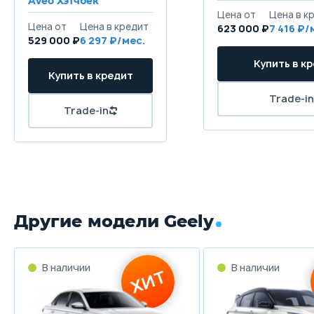
Aveo Хэтчбек
Передние тормоза
623 000 ₽
7 416
Дисковые
Д
529 000 ₽
6 297
Задние тормоза
Дисковые
Д
Другие модели Geely