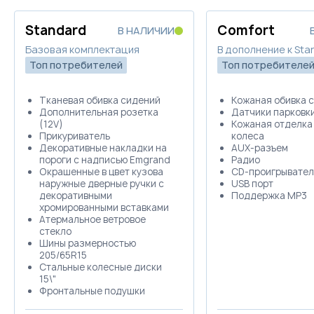
Standard
Comfort
В НАЛИЧИИ
Базовая комплектация
В дополнение к Sta
Топ потребителей
Топ потребителе
Тканевая обивка сидений
Кожаная обивка 
Дополнительная розетка
Датчики парковк
(12V)
Кожаная отделка
Прикуриватель
колеса
Декоративные накладки на
AUX-разъем
пороги с надписью Emgrand
Радио
Окрашенные в цвет кузова
CD-проигрывател
наружные дверные ручки с
USB порт
декоративными
Поддержка MP3
хромированными вставками
Атермальное ветровое
стекло
Шины размерностью
205/65R15
Стальные колесные диски
15\"
Фронтальные подушки
безопасности водителя и