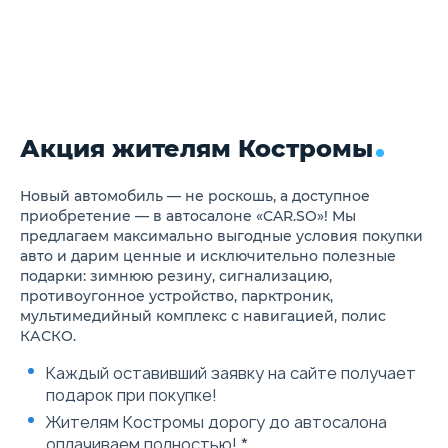
задней двери
Задние противотуманные
фонари
Светодиодная задняя
оптика
Светодиодная подсветка
заднего номерного знака
Рулевое колесо с отделкой
Акция жителям Костромы
экокожей
Регулировка положения руля
по углу наклона и по вылету
Многофункциональное
Новый автомобиль — не роскошь, а доступное
рулевое колесо с
приобретение — в автосалоне «CAR.SO»! Мы
возможностью управления
предлагаем максимально выгодные условия покупки
мультимедиа и телефоном
авто и дарим ценные и исключительно полезные
Цифровой бортовой
подарки: зимнюю резину, сигнализацию,
компьютер с 10,25" цветным
противоугонное устройство, парктроник,
дисплеем
Мягкая обивка панели
мультимедийный комплекс с навигацией, полис
приборов с отделкой
КАСКО.
строчкой
Фоновая подсветка салона и
Каждый оставивший заявку на сайте получает
декоративной оптической
подарок при покупке!
панели (64 цвета)
LED подсветка перчаточного
Жителям Костромы дорогу до автосалона
ящика
оплачиваем полностью! *