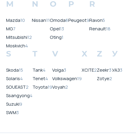
M
N
O
P
R
домкрат
Стальное запасное колесо
R18
Mazda
10
Nissan
11
Omoda
6
Peugeot
9
Ravon
5
MG
7
Opel
13
Renault
18
Mitsubishi
12
Oting
1
Moskvich
4
S
T
V
X
Z
У
Skoda
15
Tank
4
Volga
3
XCITE
2
Zeekr
3
УАЗ
3
Solaris
4
Tenet
4
Volkswagen
19
Zotye
2
SOUEAST
2
Toyota
19
Voyah
2
Ssangyong
4
Suzuki
9
SWM
3