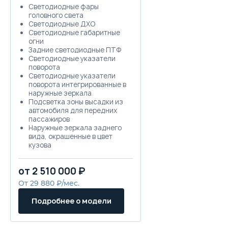
Светодиодные фары
головного света
Светодиодные ДХО
Светодиодные габаритные
огни
Задние светодиодные ПТФ
Светодиодные указатели
поворота
Светодиодные указатели
поворота интегрированные в
наружные зеркала
Подсветка зоны высадки из
автомобиля для передних
пассажиров
Наружные зеркала заднего
вида, окрашенные в цвет
кузова
Рукоятки дверей в цвет
кузова
от 2 510 000 ₽
Серебристая окантовка
боковых окон
От 29 880 ₽/мес.
Лекгосплавные диски R19
Рейлинги на крыше
Подробнее о модели
Антенна "акулий плавник"
Дополнительный
светодиодный стоп-сигнал в