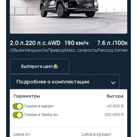
2.0 л.
220 л.с.
4WD
190 км/ч
7.6 л./100км
11
Объём
Мощность
Привод
Макс. скорость
Расход топлива
Ра
Выберите цвет
Подробнее о комплектации
Параметры
Выгода
Скидка в кредит
40 000 ₽
Скидка в Трейд-ин
250 000 ₽
Цена от
Цена в кредит