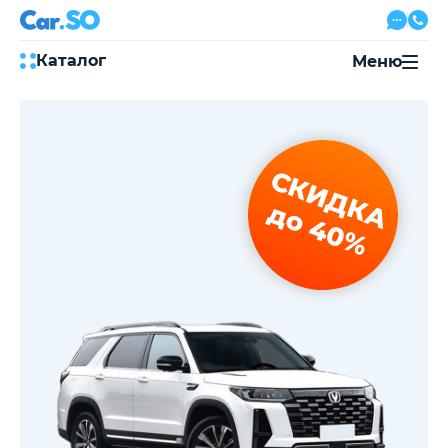
Каталог
Меню
Автокредит
Трейд-ин
Акции
СКИДКА
Выкуп авто
Сервис
до 40%
Автожурнал
Контакты
8 800 500-03-23
с 08:00 по 20:00, без выходных
Привольная улица, 2, к5
Перезвоните мне