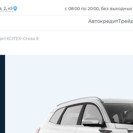
 2, к5
с 08:00 по 20:00, без выходных
Автокредит
Трей
дит
XCITE
X-Cross 8