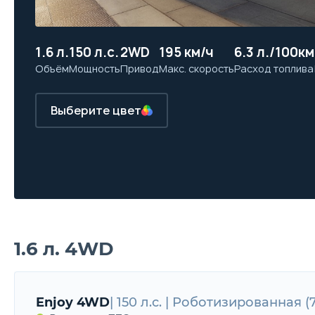
1.6 л.
150 л.с.
2WD
195 км/ч
6.3 л./100км
Объём
Мощность
Привод
Макс. скорость
Расход топлива
Выберите цвет
1.6 л. 4WD
Enjoy 4WD
| 150 л.с. | Роботизированная 