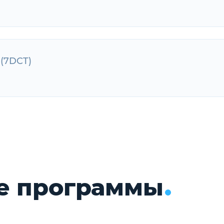
DCT)
 (7DCT)
(7DCT)
е программы