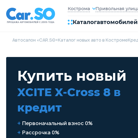
Привольная улица,
Кострома
Каталог
автомобилей
Автосалон «CAR.SO»
Каталог новых авто в Костроме
Кре
Купить новый
XCITE X-Cross 8
в
кредит
Первоначальный взнос 0%
Рассрочка 0%