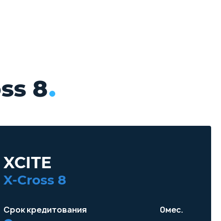
ss 8
XCITE
X-Cross 8
Срок кредитования
0
мес.