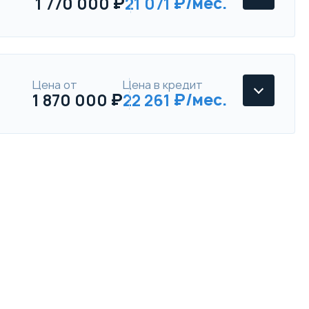
1 770 000
21 071
Цена от
Цена в кредит
1 870 000
22 261
XCITE X-Cross 8
Enjoy 4WD
Параметры
Выгода
XCITE X-Cross 8
Скидка в кредит
40 000 ₽
Techno 4WD
Скидка в Трейд-ин
250 000 ₽
Параметры
Выгода
Комплект зимней резины
Скидка в кредит
40 000 ₽