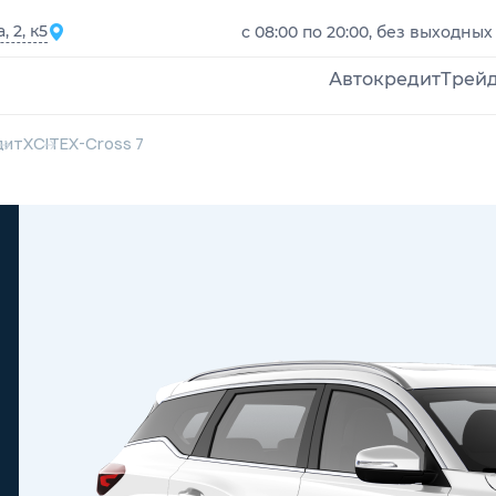
 2, к5
с 08:00 по 20:00, без выходных
Автокредит
Трей
дит
XCITE
X-Cross 7