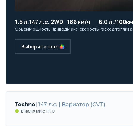
1.5 л.
147 л.с.
2WD
186 км/ч
6.0 л./100км
Объём
Мощность
Привод
Макс. скорость
Расход топлива
Выберите цвет
Techno
| 147 л.с. | Вариатор (CVT)
В наличии с ПТС