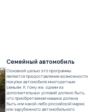
XCITE X-Cross 7
Techno
Параметры
Выгода
Скидка в кредит
40 000 ₽
Семейный автомобиль
Скидка в Трейд-ин
250 000 ₽
Основной целью это программы
является предоставление возможности
покупки автомобиля многодетным
Комплект зимней резины
семьям. К тому же, одним из
дополнительных условий должно быть,
Страховка в подарок
что приобретаемая машина должна
Оплата проезда до автосалона
быть или какой-либо российской марки,
или зарубежного автомобильного