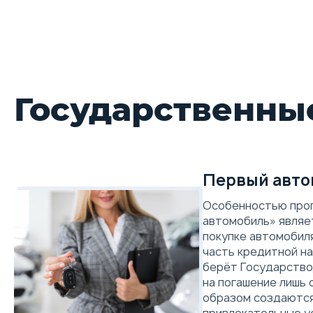
Techno
147 л.с. | Вариатор (CVT)
В наличии с ПТС
Государственны
Первый авто
Особенностью про
автомобиль» являет
покупке автомобил
часть кредитной на
берёт Государство
на погашение лишь 
образом создаются