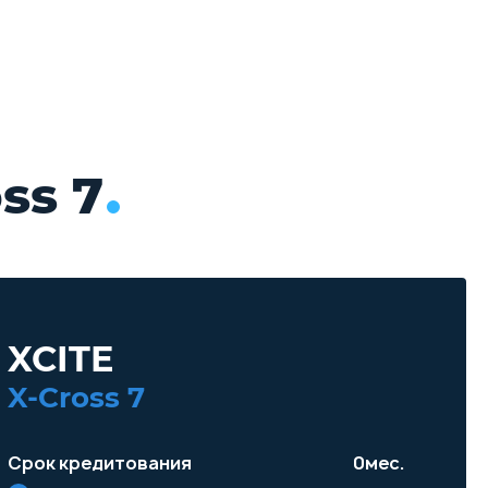
ss 7
XCITE
X-Cross 7
Срок кредитования
0
мес.