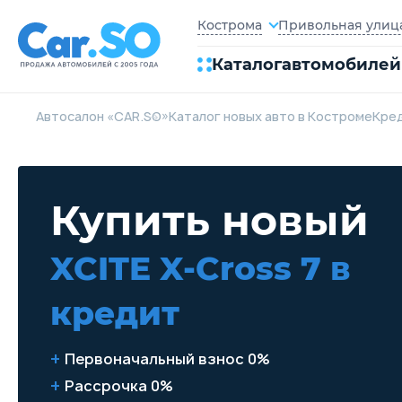
Привольная улица,
Кострома
Каталог
автомобилей
Автосалон «CAR.SO»
Каталог новых авто в Костроме
Кре
Купить новый
XCITE X-Cross 7
в
кредит
Первоначальный взнос 0%
Рассрочка 0%