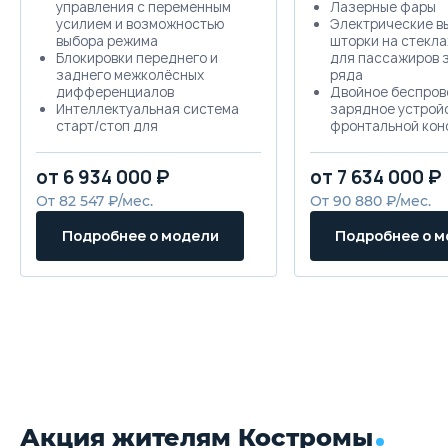
управления с переменным
Лазерные фары
усилием и возможностью
Электрические в
выбора режима
шторки на стекла
Блокировки переднего и
для пассажиров 
заднего межколёсных
ряда
дифференциалов
Двойное беспров
Интеллектуальная система
зарядное устройс
старт/стоп для
фронтальной кон
комплектаций Премиуим и
на 50Вт)
Супериор
Лазерные фары
от 6 934 000 ₽
от 7 634 000 ₽
Система помощи при спуске
Фары с автомати
и при трогании на подъеме
корректором (ALS
От 82 547 ₽/мес.
От 90 880 ₽/мес.
Система выбора режимов
функцией привет
движения с режимом
Люк
Подробнее о модели
Подробнее о 
«Эксперт»
Функция поддержания
малой скорости на
бездорожье (Creep mode)
Система помощи при
повороте на бездорожье
(Tank turn)
Система автоматической
парковки
Распашная дверь багажника
Рейлинги на крыше
Акция жителям Костромы
Подготовка под установку