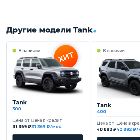
противотуманные фары
Функция подсветки поворота
Люк
Другие модели Tank
В наличии
В наличии
ХИТ
Tank
Tank
300
400
Цена от
Цена в кредит
Цена от
Цена в кр
31 369 ₽
31 369 ₽/мес.
40 892 ₽
40 892 ₽/