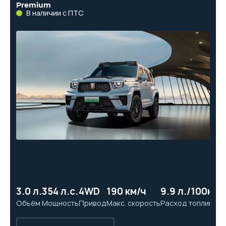
Premium
В наличии с ПТС
3.0 л.
354 л.с.
4WD
190 км/ч
9.9 л./100км
8
Объём
Мощность
Привод
Макс. скорость
Расход топлива
Ра