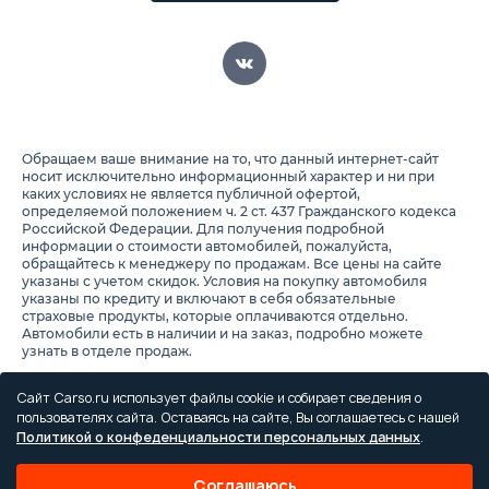
Обращаем ваше внимание на то, что данный интернет-сайт
носит исключительно информационный характер и ни при
каких условиях не является публичной офертой,
определяемой положением ч. 2 ст. 437 Гражданского кодекса
Российской Федерации. Для получения подробной
информации о стоимости автомобилей, пожалуйста,
обращайтесь к менеджеру по продажам. Все цены на сайте
указаны с учетом скидок. Условия на покупку автомобиля
указаны по кредиту и включают в себя обязательные
страховые продукты, которые оплачиваются отдельно.
Автомобили есть в наличии и на заказ, подробно можете
узнать в отделе продаж.
Предоставляя свои персональные данные и используя
настоящий веб-сайт, Вы соглашаетесь с обработкой Ваших
Сайт Carso.ru использует файлы cookie и собирает сведения о
персональных данных и принимаете условия их обработки.
пользователях сайта. Оставаясь на сайте, Вы соглашаетесь с нашей
Политикой о конфеденциальности персональных данных
.
Политика конфиденциальности
Правила проведения акций
Соглашаюсь