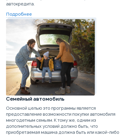
автокредита.
Скидка в кредит
40 000 ₽
Купить в кредит
Скидка в Трейд-ин
250 000 ₽
Подробнее
Забронировать
Цена от
Цена в кредит
10 334 000
123 023
Trade-in
Купить в кредит
Забронировать
Trade-in
Семейный автомобиль
Основной целью это программы является
предоставление возможности покупки автомобиля
многодетным семьям. К тому же, одним из
дополнительных условий должно быть, что
приобретаемая машина должна быть или какой-либо