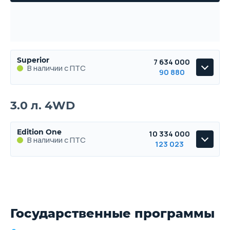
Superior
7 634 000
В наличии с ПТС
90 880
Superior
3.0 л. 4WD
В наличии с ПТС
Edition One
10 334 000
В наличии с ПТС
123 023
Edition One
В наличии с ПТС
Государственные программы