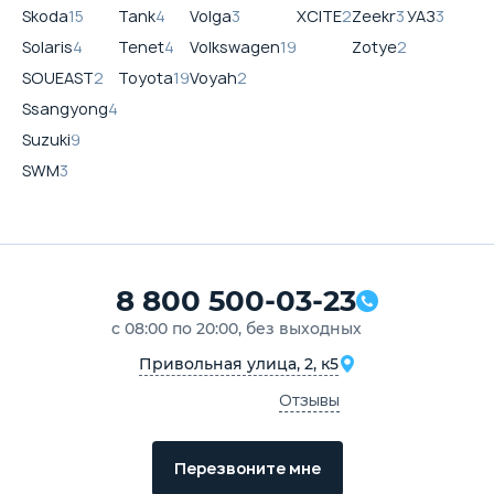
Skoda
15
Tank
4
Volga
3
XCITE
2
Zeekr
3
УАЗ
3
Solaris
4
Tenet
4
Volkswagen
19
Zotye
2
SOUEAST
2
Toyota
19
Voyah
2
Ssangyong
4
Suzuki
9
SWM
3
8 800 500-03-23
с 08:00 по 20:00, без выходных
Привольная улица, 2, к5
Отзывы
Перезвоните мне