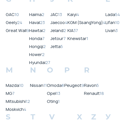
GAC
10
Haima
2
JAC
13
Kaiyi
4
Lada
54
Geely
24
Haval
23
Jaecoo
4
KGM (SsangYong)
4
Lifan
10
Great Wall
9
Hawtai
2
Jeland
2
KIA
37
Livan
3
Honda
7
Jetour
7
Knewstar
1
Hongqi
2
Jetta
5
Hower
2
Hyundai
27
M
N
O
P
R
Mazda
10
Nissan
11
Omoda
6
Peugeot
9
Ravon
5
MG
7
Opel
13
Renault
18
Mitsubishi
12
Oting
1
Moskvich
4
S
T
V
X
Z
У