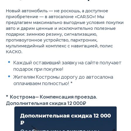
ТСУ
Боковые подножки с
электроприводом
Новый автомобиль — не роскошь, а доступное
Легкосплавные колёсные
приобретение — в автосалоне «CAR.SO»! Мы
диски 20"
предлагаем максимально выгодные условия покупки
Мультифункциональное
авто и дарим ценные и исключительно полезные
рулевое колесо с функцией
подарки: зимнюю резину, сигнализацию,
подогрева
противоугонное устройство, парктроник,
Подрулевые лепестки
переключения передач
мультимедийный комплекс с навигацией, полис
Цифровая приборная панель
КАСКО.
12,3''
Функция проекции данных на
Каждый оставивший заявку на сайте получает
лобовое стекло
подарок при покупке!
Контурная динамическая
подсветка интерьера
Жителям Костромы дорогу до автосалона
Отделка элементов
оплачиваем полностью! *
интерьера алькантарой
Доводчик двери багажника
Коричнево-черный,
* Кострома— Компенсация проезда.
коричневый, красный
Дополнительная скидка 12 000₽
варианты интерьера
Розетка 220v (400Вт)
Подогрев сидений
Дополнительная скидка 12 000
переднего и заднего ряда
₽
Сиденье водителя с
электрорегулировкой в 8