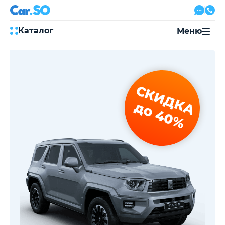
Каталог
Меню
Автокредит
Трейд-ин
Акции
СКИДКА
Выкуп авто
Сервис
до 40%
Автожурнал
Контакты
8 800 500-03-23
с 08:00 по 20:00, без выходных
Привольная улица, 2, к5
Перезвоните мне