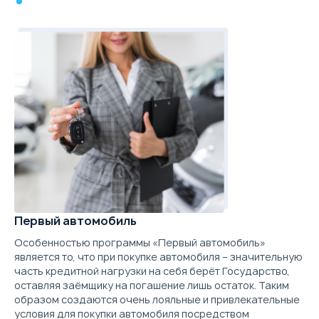
3.0 л.
354 л.с.
4WD
190 км/ч
9.9 л./100км
8
Объём
Мощность
Привод
Макс. скорость
Расход топлива
Ра
Выберите цвет
Подробнее о комплектации
3.0 л.
517 л.с.
4WD
190 км/ч
2.2 л./100км
5
Объём
Мощность
Привод
Макс. скорость
Расход топлива
Ра
Параметры
Выгода
Первый автомобиль
Скидка в кредит
40 000 ₽
Выберите цвет
Особенностью программы «Первый автомобиль»
Скидка в Трейд-ин
250 000 ₽
является то, что при покупке автомобиля – значительную
часть кредитной нагрузки на себя берёт Государство,
Подробнее о комплектации
оставляя заёмщику на погашение лишь остаток. Таким
Цена от
Цена в кредит
образом создаются очень лояльные и привлекательные
Параметры
Выгода
7 634 000
90 880
условия для покупки автомобиля посредством