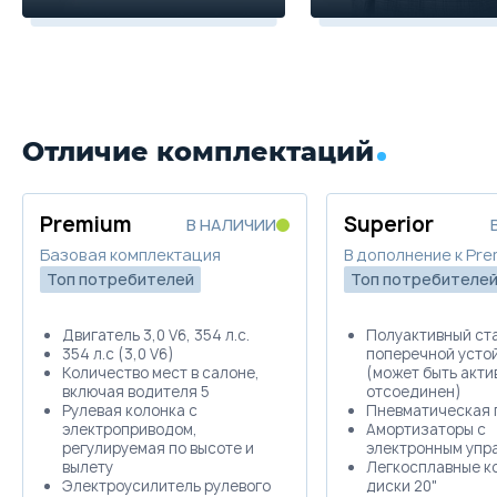
Отличие комплектаций
Premium
Superior
В НАЛИЧИИ
Базовая комплектация
В дополнение к Pr
Топ потребителей
Топ потребителе
Двигатель 3,0 V6, 354 л.с.
Полуактивный ст
354 л.с (3,0 V6)
поперечной усто
Количество мест в салоне,
(может быть акти
включая водителя 5
отсоединен)
Рулевая колонка с
Пневматическая 
электроприводом,
Амортизаторы с
регулируемая по высоте и
электронным упр
вылету
Легкосплавные к
Электроусилитель рулевого
диски 20"