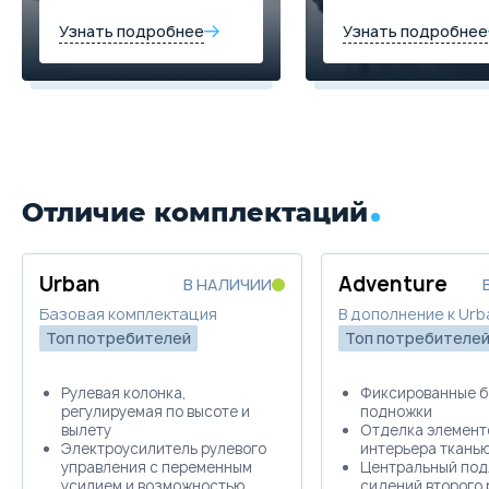
Узнать подробнее
Узнать подробнее
Отличие комплектаций
Urban
Adventure
В НАЛИЧИИ
Базовая комплектация
В дополнение к Urb
Топ потребителей
Топ потребителе
Рулевая колонка,
Фиксированные б
регулируемая по высоте и
подножки
вылету
Отделка элемент
Электроусилитель рулевого
интерьера ткань
управления с переменным
Центральный под
усилием и возможностью
сидений второго 