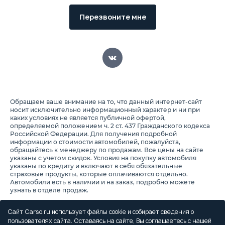
Перезвоните мне
Обращаем ваше внимание на то, что данный интернет-сайт
носит исключительно информационный характер и ни при
каких условиях не является публичной офертой,
определяемой положением ч. 2 ст. 437 Гражданского кодекса
Российской Федерации. Для получения подробной
информации о стоимости автомобилей, пожалуйста,
обращайтесь к менеджеру по продажам. Все цены на сайте
указаны с учетом скидок. Условия на покупку автомобиля
указаны по кредиту и включают в себя обязательные
страховые продукты, которые оплачиваются отдельно.
Автомобили есть в наличии и на заказ, подробно можете
узнать в отделе продаж.
Предоставляя свои персональные данные и используя
настоящий веб-сайт, Вы соглашаетесь с обработкой Ваших
Сайт Carso.ru использует файлы cookie и собирает сведения о
персональных данных и принимаете условия их обработки.
пользователях сайта. Оставаясь на сайте, Вы соглашаетесь с нашей