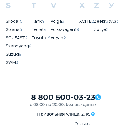
S
T
V
X
Z
У
Skoda
15
Tank
4
Volga
3
XCITE
2
Zeekr
3
УАЗ
3
Solaris
4
Tenet
4
Volkswagen
19
Zotye
2
SOUEAST
2
Toyota
19
Voyah
2
Ssangyong
4
Suzuki
9
SWM
3
8 800 500-03-23
с 08:00 по 20:00, без выходных
Привольная улица, 2, к5
Отзывы