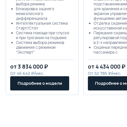
выбора режима
подстаканниками
Блокировка заднего
для хранения и 
межколесного
экраном управле
дифференциала
функциями автом
Интеллектуальная система
Отделка сидений
Старт/Стоп
искусственной к
Система помощи при спуске
Передние сидень
и при трогании на подъеме
регулировкой по
Система выбора режимов
в 2-х направлени
движения с режимом
Сиденье передне
"Эксперт"
пассажира с
Функция поддержания
электрорегулиров
малой скорости на
направлениях
от 3 834 000 ₽
от 4 434 000 ₽
бездорожье (Creep mode)
Акустическая сис
Система помощи при
динамиков)
От 45 642 ₽/мес.
От 52 785 ₽/мес.
повороте на бездорожье
Люк
(Tank turn)
Зеркала заднего 
Подробнее о модели
Подробнее о 
Автоматическая парковка
электроуправлен
Электропривод регулировки
электроприводом
рулевой колонки
складывания и о
Блокировка переднего
межколесного
дифференциала
Легкосплавные колесные
диски 19''
Распашная дверь багажника