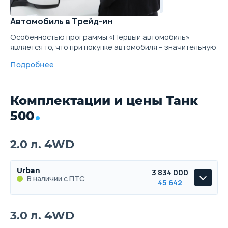
Автомобиль в Трейд-ин
Особенностью программы «Первый автомобиль»
является то, что при покупке автомобиля – значительную
Подробнее
Комплектации и цены Танк
500
2.0 л. 4WD
Urban
3 834 000
В наличии с ПТС
45 642
Urban
3.0 л. 4WD
В наличии с ПТС