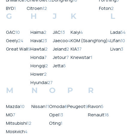
BYD
1
Citroen
12
Foton
2
G
H
J
K
L
GAC
10
Haima
2
JAC
13
Kaiyi
4
Lada
54
Geely
24
Haval
23
Jaecoo
4
KGM (SsangYong)
4
Lifan
10
Great Wall
9
Hawtai
2
Jeland
2
KIA
37
Livan
3
Honda
7
Jetour
7
Knewstar
1
Hongqi
2
Jetta
5
Hower
2
Hyundai
27
M
N
O
P
R
Mazda
10
Nissan
11
Omoda
6
Peugeot
9
Ravon
5
MG
7
Opel
13
Renault
18
Mitsubishi
12
Oting
1
Moskvich
4