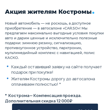
Рейлинги на крыше
Подготовка под установку
Акция жителям Костромы
ТСУ
Боковые подножки с
электроприводом
Интерьер
Новый автомобиль — не роскошь, а доступное
Мультифункциональное
приобретение — в автосалоне «CAR.SO»! Мы
рулевое колесо с функцией
предлагаем максимально выгодные условия покупки
подогрева
авто и дарим ценные и исключительно полезные
Подрулевые лепестки
подарки: зимнюю резину, сигнализацию,
переключения передач
противоугонное устройство, парктроник,
Цифровая приборная панель
12,3''
мультимедийный комплекс с навигацией, полис
Функция проекции данных на
КАСКО.
лобовое стекло
Контурная динамическая
Каждый оставивший заявку на сайте получает
подсветка интерьера
подарок при покупке!
Шторка багажника
Отделка элементов
Жителям Костромы дорогу до автосалона
интерьера алькантарой
оплачиваем полностью! *
Выдвижные шторки на
стеклах дверей для
пассажиров заднего ряда
* Кострома— Компенсация проезда.
Доводчик двери багажника
Дополнительная скидка 12 000₽
Розетка 220v 400 W
Подогрев сидений