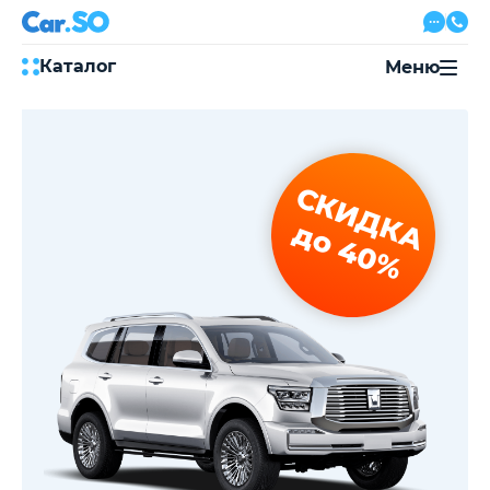
Каталог
Меню
Автокредит
Трейд-ин
Акции
СКИДКА
Выкуп авто
Сервис
до 40%
Автожурнал
Контакты
8 800 500-03-23
с 08:00 по 20:00, без выходных
Привольная улица, 2, к5
Перезвоните мне