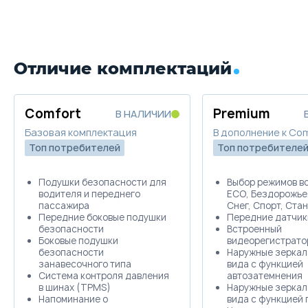
Отличие комплектаций
Comfort
Premium
В НАЛИЧИИ
Базовая комплектация
В дополнение к Co
Топ потребителей
Топ потребителе
Подушки безопасности для
Выбор режимов в
водителя и переднего
ECO, Бездорожье,
пассажира
Снег, Спорт, Ста
Передние боковые подушки
Передние датчик
безопасности
Встроенный
Боковые подушки
видеорегистрат
безопасности
Наружные зеркал
занавесочного типа
вида с функцией
Система контроля давления
автозатемнения
в шинах (TPMS)
Наружные зеркал
Напоминание о
вида с функцией