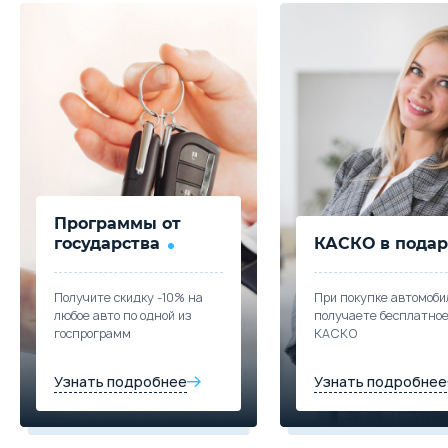
Забронировать
Скидка в кредит
40 000 ₽
Цена от
Цена в кредит
2 000 000
23 809
Скидка в Трейд-ин
250 000 ₽
Trade-in
Купить в кредит
Цена от
Цена в кредит
2 250 000
26 785
Забронировать
Купить в кредит
Trade-in
Программы от
Забронировать
государства
КАСКО в подар
Trade-in
Получите скидку -10% на
При покупке автомоби
любое авто по одной из
получаете бесплатно
госпрограмм
КАСКО
Узнать подробнее
Узнать подробнее