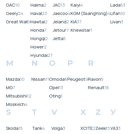
GAC
10
Haima
2
JAC
13
Kaiyi
4
Lada
53
Geely
24
Haval
23
Jaecoo
4
KGM (SsangYong)
4
Lifan
10
Great Wall
9
Hawtai
2
Jeland
2
KIA
37
Livan
3
Honda
7
Jetour
7
Knewstar
1
Hongqi
2
Jetta
5
Hower
2
Hyundai
27
M
N
O
P
R
Mazda
10
Nissan
11
Omoda
6
Peugeot
9
Ravon
5
MG
7
Opel
13
Renault
18
Mitsubishi
12
Oting
1
Moskvich
4
S
T
V
X
Z
У
Skoda
15
Tank
4
Volga
3
XCITE
2
Zeekr
3
УАЗ
3