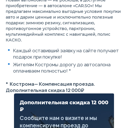
c горы (HDC)
Система предупр
приобретение — в автосалоне «CAR.SO»! Мы
Электронное переключение
выезде за преде
предлагаем максимально выгодные условия покупки
передач
движения (LDW)
авто и дарим ценные и исключительно полезные
Выбор режимов вождения:
Система монитор
подарки: зимнюю резину, сигнализацию,
E/S/N (только для 2WD)
слепых зон (BSD)
противоугонное устройство, парктроник,
Выбор режимов вождения:
Система экстрен
ECO, Бездорожье, Грязь,
торможения (AEB
мультимедийный комплекс с навигацией, полис
Снег, Спорт, Стандартный
Функция предупр
КАСКО.
(только для 4WD)
переднем столкн
Задние датчики парковки
(FCW)
Каждый оставивший заявку на сайте получает
Автоматическая система
Ассистент движе
подарок при покупке!
включения фар
пробках (TJA)
Регулировка света фар по
Ассистент удерж
Жителям Костромы дорогу до автосалона
высоте
полосе (LKA)
оплачиваем полностью! *
Датчик дождя
Функция предупр
Обогрев лобового стекла
заднем поперечн
Обогрев форсунок
столкновении (R
* Кострома— Компенсация проезда.
омывателя стекла
Система помощи 
Дополнительная скидка 12 000₽
Индикатор низкого уровня
полосы движения
жидкости в бачке
Автоматическое
стеклоомывателя
переключение бл
Дополнительная скидка 12 000
Объем бака омывающей
дальнего света (
₽
жидкости, 4.5 л
Датчик низкого объема
Сообщите нам о визите и мы
омывающей жидкости
компенсируем проезд до
Система вызова экстренных