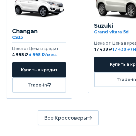
Независимая, типа Макферсон
Задняя подвеска
Suzuki
Независимая, многорычажная
Changan
Grand vitara 5d
CS35
Цена от
Цена в кре
Передние тормоза
Цена от
Цена в кредит
17 439 ₽
17 439 ₽/м
Дисковые вентилируемые
4 998 ₽
4 998 ₽/мес.
Купить в к
Задние тормоза
Купить в кредит
Дисковые
Trade-in
Trade-in
Все Кроссоверы