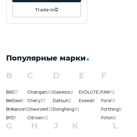
Trade-in
Популярные марки
B
C
D
E
F
BAIC
7
Changan
29
Daewoo
2
EVOLUTE
2
FAW
12
BelGee
5
Chery
27
Datsun
2
Exeed
6
Ford
10
Brilliance
5
Chevrolet
12
Dongfeng
10
Forthing
5
BYD
1
Citroen
12
Foton
2
G
H
J
K
L