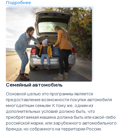
Подробнее
Купить в кредит
Цена от
Цена в кредит
2 250 000
26 785
Забронировать
Купить в кредит
Trade-in
Забронировать
Trade-in
Семейный автомобиль
Основной целью это программы является
предоставление возможности покупки автомобиля
многодетным семьям. К тому же, одним из
дополнительных условий должно быть, что
приобретаемая машина должна быть или какой-либо
российской марки, или зарубежного автомобильного
бренда, но собранного на территории России.