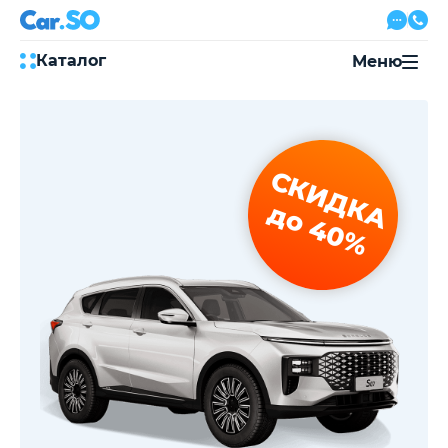
Каталог
Меню
Автокредит
Трейд-ин
Акции
СКИДКА
Выкуп авто
Сервис
до 40%
Автожурнал
Контакты
8 800 500-03-23
с 08:00 по 20:00, без выходных
Привольная улица, 2, к5
Перезвоните мне