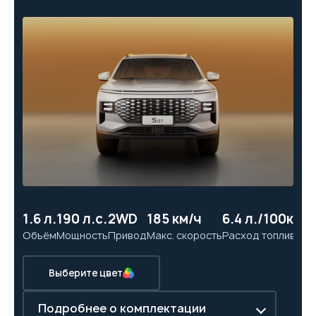
1.6 л.
190 л.с.
2WD
185 км/ч
6.4 л./100км
11
Объём
Мощность
Привод
Макс. скорость
Расход топлива
Ра
Выберите цвет
Подробнее о комплектации