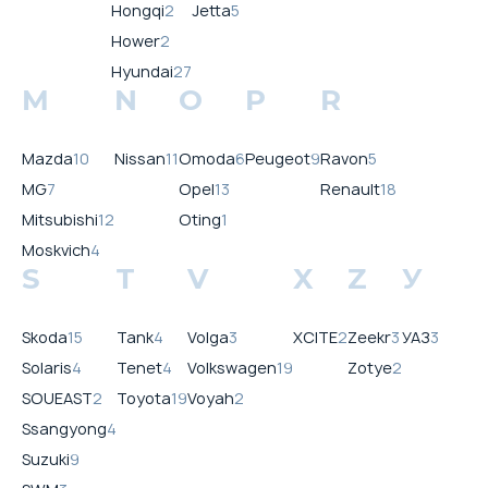
Hongqi
2
Jetta
5
Hower
2
Hyundai
27
M
N
O
P
R
Mazda
10
Nissan
11
Omoda
6
Peugeot
9
Ravon
5
MG
7
Opel
13
Renault
18
Mitsubishi
12
Oting
1
Moskvich
4
S
T
V
X
Z
У
Skoda
15
Tank
4
Volga
3
XCITE
2
Zeekr
3
УАЗ
3
Solaris
4
Tenet
4
Volkswagen
19
Zotye
2
SOUEAST
2
Toyota
19
Voyah
2
Ssangyong
4
Suzuki
9