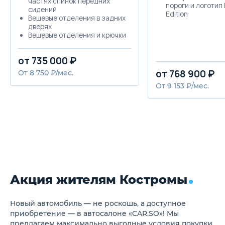
частях спинок передних
пороги и логотип
сидений
Edition
Вещевые отделения в задних
дверях
Вещевые отделения и крючки
для сумок в багажнике
Складная спинка заднего
от 735 000 ₽
сиденья
Хромированные ручки
от 768 900 ₽
От 8 750 ₽/мес.
дверей внутри
От 9 153 ₽/мес.
Манжета рычага КПП из
искусственной кожи
Наружные зеркала в цвет
кузова
Бамперы в цвет кузова
Теплозащитное остекление
Подвеска для плохих дорог,
антигравийная защита
кузова
Галогеновые фары с
дневными ходовыми огнями
Акция жителям Костромы
LED-подсветка заднего
номерного знака
Хромированная решетка
Новый автомобиль — не роскошь, а доступное
радиатора
приобретение — в автосалоне «CAR.SO»! Мы
Стальные диски 5J x 14 с
колпаками, шины 175/70 R14
предлагаем максимально выгодные условия покупки