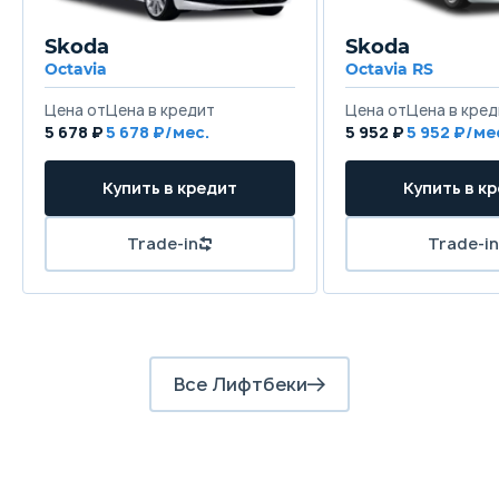
Задняя подвеска
Skoda
Skoda
Полузависимая - торсионная балка
П
Octavia
Octavia RS
Цена от
Цена в кредит
Цена от
Цена в кред
Передние тормоза
5 678 ₽
5 678 ₽/мес.
5 952 ₽
5 952 ₽/ме
Дисковые вентилируемые
Д
Купить в кредит
Купить в к
Задние тормоза
Барабанные
Б
Trade-in
Trade-in
Все Лифтбеки