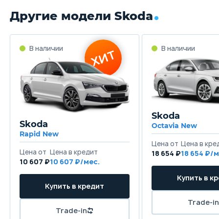
Другие модели Skoda
В наличии
В наличии
ХИТ
Skoda
Skoda
Octavia New
Rapid New
Цена от
Цена в кре
Цена от
Цена в кредит
18 654 ₽
18 654 ₽/м
10 607 ₽
10 607 ₽/мес.
Купить в к
Купить в кредит
Trade-in
Trade-in