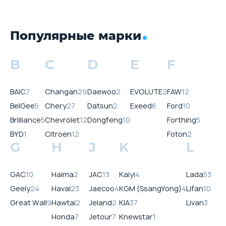
Популярные марки
B
C
D
E
F
BAIC
7
Changan
29
Daewoo
2
EVOLUTE
2
FAW
12
BelGee
5
Chery
27
Datsun
2
Exeed
6
Ford
10
Brilliance
5
Chevrolet
12
Dongfeng
10
Forthing
5
BYD
1
Citroen
12
Foton
2
G
H
J
K
L
GAC
10
Haima
2
JAC
13
Kaiyi
4
Lada
53
Geely
24
Haval
23
Jaecoo
4
KGM (SsangYong)
4
Lifan
10
Great Wall
9
Hawtai
2
Jeland
2
KIA
37
Livan
3
Honda
7
Jetour
7
Knewstar
1