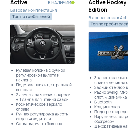
Active
Active Hockey
В НАЛИЧИИ
Edition
Базовая комплектация
Топ потребителей
В дополнение к Acti
Топ потребителе
Рулевая колонка с ручной
регулировкой вылета и
Заднее сиденье 
наклона
спинка делимая 
Подстаканник в центральной
Задний стеклооч
консоли
Радио Swing, MP3,
2 лампы для чтения спереди
слот, 4 динамика
+ 1 лампа для чтения сзади
Bluetooth
Косметическое зеркало
Кондиционер
справа
Подогрев передн
Ручная регулировка высоты
Наружные электр
сиденья водителя
обогревом
Сетка-карман в боковых
Декоративные на