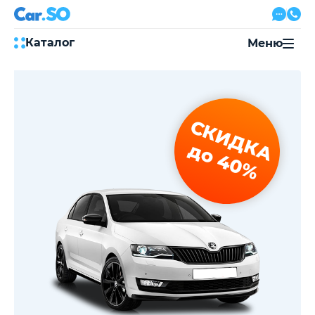
Каталог
Меню
Автокредит
Трейд-ин
Акции
СКИДКА
Выкуп авто
Сервис
до 40%
Автожурнал
Контакты
8 800 500-03-23
с 08:00 по 20:00, без выходных
Привольная улица, 2, к5
Перезвоните мне