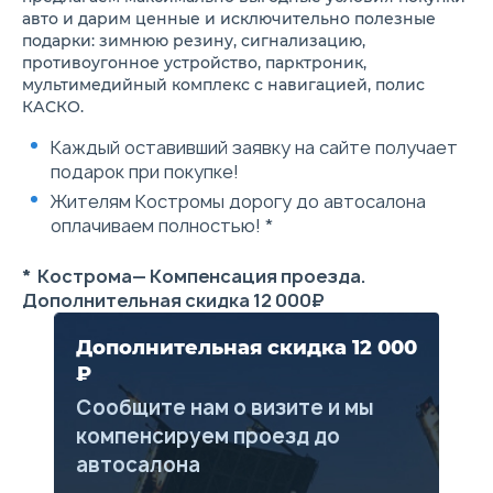
(для 1.6 90 л.с.)
авто и дарим ценные и исключительно полезные
Стальные диски 6J x 15 с
подарки: зимнюю резину, сигнализацию,
колпаками, шины 195/55 R15
противоугонное устройство, парктроник,
(кроме 1.6 90 л.с.)
мультимедийный комплекс с навигацией, полис
Полноразмерное стальное
КАСКО.
запасное колесо
Комплект инструментов и
Каждый оставивший заявку на сайте получает
домкрат
Электронная система
подарок при покупке!
курсовой устойчивости
Жителям Костромы дорогу до автосалона
(ESC)
Фронтальные подушки
оплачиваем полностью! *
безопасности спереди
Индикатор непристегнутого
* Кострома— Компенсация проезда.
ремня безопасности
водителя
Дополнительная скидка 12 000₽
Крепление для детского
кресла сзади
Дополнительная скидка 12 000
Дисковые тормоза сзади
(кроме 1.6 90 л.с.)
₽
Подголовники спереди, с
Сообщите нам о визите и мы
регулировкой по высоте
3 подголовника сзади
компенсируем проезд до
Радиоподготовка для радио
автосалона
Aftermarket, 4 динамика
Электроусилитель руля (для