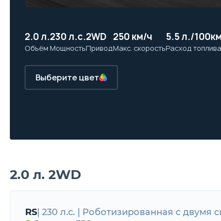
2.0 л.
230 л.с.
2WD
250 км/ч
5.5 л./100к
Объём
Мощность
Привод
Макс. скорость
Расход топлив
Выберите цвет
2.0 л. 2WD
RS
| 230 л.с. | Роботизированная с двумя