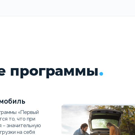
цеплениями (6 DSG)
е программы
мобиль
граммы «Первый
ся то, что при
я – значительную
грузки на себя