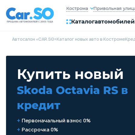
Привольная улица,
Кострома
Каталог
автомобилей
Автосалон «CAR.SO»
Каталог новых авто в Костроме
Кре
Купить новый
Skoda Octavia RS
в
кредит
Первоначальный взнос 0%
Рассрочка 0%