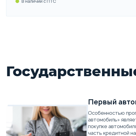
В наличии с ПТС
RS
230 л.с. | Роботизированная с двумя с
В наличии с ПТС
Государственны
Первый авто
Особенностью про
автомобиль» являет
покупке автомобил
часть кредитной на