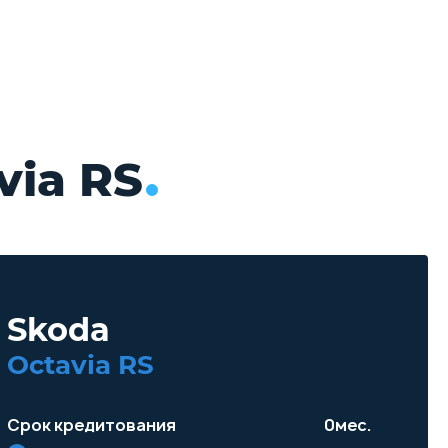
via RS
Skoda
Octavia RS
Срок кредитования
0
мес.