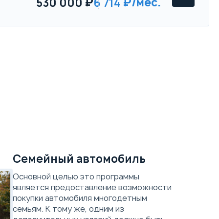
530 000
6 714
Skoda Octavia RS
RS
Параметры
Выгода
Скидка в кредит
250 000 ₽
Семейный автомобиль
Скидка в Трейд-ин
150 000 ₽
Основной целью это программы
является предоставление возможности
покупки автомобиля многодетным
Комплект зимней резины
семьям. К тому же, одним из