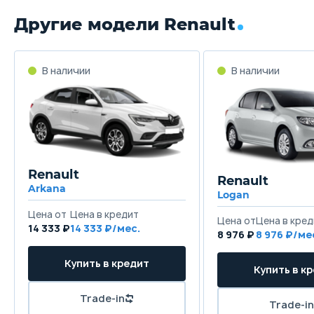
Другие модели Renault
В наличии
В наличии
Renault
Renault
Arkana
Logan
Цена от
Цена в кредит
Цена от
Цена в кред
14 333 ₽
14 333 ₽/мес.
8 976 ₽
8 976 ₽/ме
Купить в кредит
Купить в к
Trade-in
Trade-in