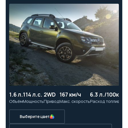
1.6 л.
114 л.с.
2WD
167 км/ч
6.3 л./100км
10
Объём
Мощность
Привод
Макс. скорость
Расход топлива
Ра
Выберите цвет