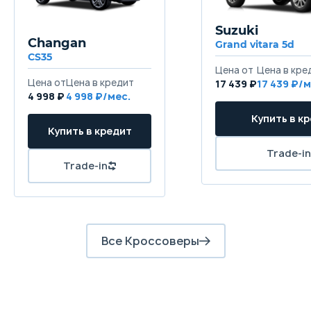
телескопическими гидравлическими
т
амортизаторами и стабилизатором
а
Suzuki
поперечной устойчивости
п
Changan
Grand vitara 5d
CS35
Задняя подвеска
Цена от
Цена в кре
Полузависимая, пружинная, с
Н
Цена от
Цена в кредит
17 439 ₽
17 439 ₽/м
телескопическими гидравлическими
т
4 998 ₽
4 998 ₽/мес.
амортизаторами и стабилизатором
а
Купить в к
поперечной устойчивости
п
Купить в кредит
Trade-in
Передние тормоза
Trade-in
Дисковые вентилируемые
Д
Задние тормоза
Барабанные
Б
Все Кроссоверы