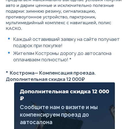
светодиодные
(противобуксово
авто и дарим ценные и исключительно полезные
Подсветка багажного
система) + TCS (
подарки: зимнюю резину, сигнализацию,
отделения
контроля тяги) - 
противоугонное устройство, парктроник,
Электрогидроусилитель /
Кондиционер - 29
гидроусилитель рулевого
Новая аудиосист
мультимедийный комплекс с навигацией, полис
управления
Connect (AUX + 2
КАСКО.
ABS антиблокировочная
+ Bluetouth + под
система + EBD система
джойстик + функ
Каждый оставивший заявку на сайте получает
электронного
приложение R&Go
подарок при покупке!
распределения тормозных
держатель для с
усилий + AFU система
13 990 ₽
Жителям Костромы дорогу до автосалона
помощи при экстренном
Пакет «Комфортн
оплачиваем полностью! *
торможении
вождение»:
Подушка безопасности
Противотуманные
водителя
круиз-контроль +
* Кострома— Компенсация проезда.
2 задних подголовника
подголовник - 9 9
Дополнительная скидка 12 000₽
Cистема креплений ISOFIX на
Легкосплавные к
задних боковых сиденьях
диски 16 дюймов 
Трехточечные ремни
серого цвета - 9 
Дополнительная скидка 12 000
безопасности на передних
Легкосплавные к
₽
сиденьях с ограничителями
диски 16 дюймов 
усилий
серого цвета с ог
Сообщите нам о визите и мы
Иммобилайзер
990 ₽
компенсируем проезд до
Адаптация двигателя к
запуску в холодном климате
автосалона
Металлическая защита