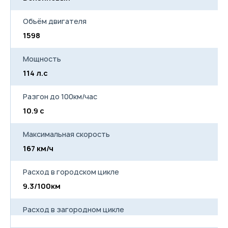
Объём двигателя
1598
15
Мощность
114 л.с
11
Разгон до 100км/час
10.9 с
12
Максимальная скорость
167 км/ч
16
Расход в городском цикле
9.3/100км
9.
Расход в загородном цикле
6.3/100км
6.