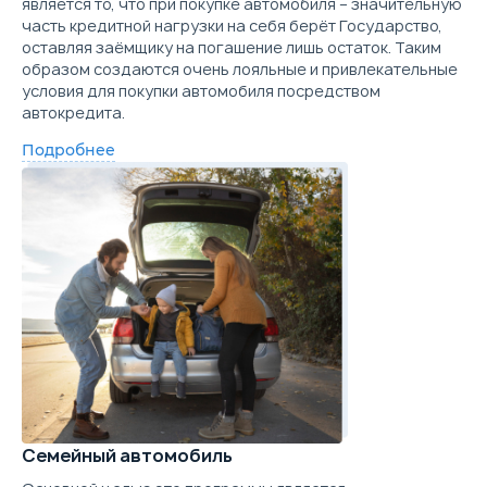
является то, что при покупке автомобиля – значительную
Trade-in
часть кредитной нагрузки на себя берёт Государство,
Подробнее о комплектации
Купить в кредит
оставляя заёмщику на погашение лишь остаток. Таким
Цена от
Цена в кредит
образом создаются очень лояльные и привлекательные
Параметры
Выгода
1 172 000
13 952
условия для покупки автомобиля посредством
Забронировать
автокредита.
Скидка в кредит
250 000 ₽
Купить в кредит
Скидка в Трейд-ин
150 000 ₽
Подробнее
Trade-in
Забронировать
Цена от
Цена в кредит
1 182 000
14 071
Trade-in
Купить в кредит
Забронировать
Trade-in
Семейный автомобиль