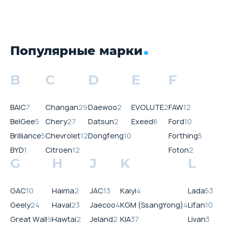
Популярные марки
B
C
D
E
F
BAIC
7
Changan
29
Daewoo
2
EVOLUTE
2
FAW
12
BelGee
5
Chery
27
Datsun
2
Exeed
6
Ford
10
Brilliance
5
Chevrolet
12
Dongfeng
10
Forthing
5
BYD
1
Citroen
12
Foton
2
G
H
J
K
L
GAC
10
Haima
2
JAC
13
Kaiyi
4
Lada
53
Geely
24
Haval
23
Jaecoo
4
KGM (SsangYong)
4
Lifan
10
Great Wall
9
Hawtai
2
Jeland
2
KIA
37
Livan
3