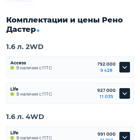
Комплектации и цены Рено
Дастер
1.6 л. 2WD
Access
792 000
В наличии с ПТС
9 428
Access
Life
927 000
В наличии с ПТС
В наличии с ПТС
11 035
Life
1.6 л. 4WD
В наличии с ПТС
Life
991 000
В наличии с ПТС