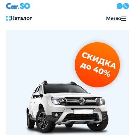
Каталог
Меню
Автокредит
Трейд-ин
Акции
СКИДКА
Выкуп авто
Сервис
до 40%
Автожурнал
Контакты
8 800 500-03-23
с 08:00 по 20:00, без выходных
Привольная улица, 2, к5
Перезвоните мне