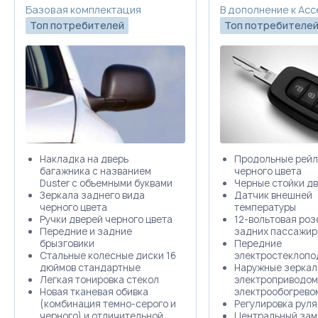
Базовая комплектация
В дополнение к Acc
Топ потребителей
Топ потребителе
Накладка на дверь
Продольные рейл
багажника с названием
черного цвета
Duster с объемными буквами
Черные стойки д
Зеркала заднего вида
Датчик внешней
черного цвета
температуры
Ручки дверей черного цвета
12-вольтовая роз
Передние и задние
задних пассажир
брызговики
Передние
Стальные колесные диски 16
электростеклопо
дюймов стандартные
Наружные зеркал
Легкая тонировка стекол
электроприводом
Новая тканевая обивка
электрообогрево
(комбинация темно-серого и
Регулировка руля
черного) и отличительной
Центральный зам