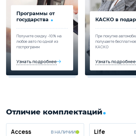
Trade-in
Купить в кредит
Программы от
государства
КАСКО в подар
Забронировать
Получите скидку -10% на
При покупке автомоби
любое авто по одной из
получаете бесплатно
Trade-in
госпрограмм
КАСКО
Узнать подробнее
Узнать подробнее
Отличие комплектаций
Access
Life
В НАЛИЧИИ