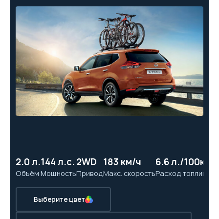
2.0 л.
144 л.с.
2WD
183 км/ч
6.6 л./100км
11
Объём
Мощность
Привод
Макс. скорость
Расход топлива
Ра
Выберите цвет