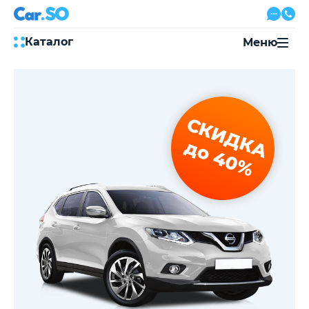
Каталог
Меню
Автокредит
Трейд-ин
Акции
СКИДКА
Выкуп авто
Сервис
до 40%
Автожурнал
Контакты
8 800 500-03-23
с 08:00 по 20:00, без выходных
Привольная улица, 2, к5
Перезвоните мне