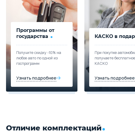
Цена от
Цена в кредит
Trade-in
2 098 000
24 976
Забронировать
Купить в кредит
Программы от
Trade-in
государства
КАСКО в подар
Забронировать
Получите скидку -10% на
При покупке автомоби
любое авто по одной из
получаете бесплатно
Trade-in
госпрограмм
КАСКО
Узнать подробнее
Узнать подробнее
Отличие комплектаций