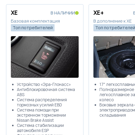
XE
XE+
В НАЛИЧИИ
Базовая комплектация
В дополнение к XE
Топ потребителей
Топ потребителе
Устройство «Эра-Глонасс»
17" легкосплавны
Антиблокировочная система
Полноразмерное
ABS
легкосплавное з
Система распределения
колесо
тормозных усилий EBD
Боковые зеркала 
Система помощи при
электроприводом
экстренном торможении
складывания
Nissan Brake Assist
Система стабилизации
автомобиля ESP