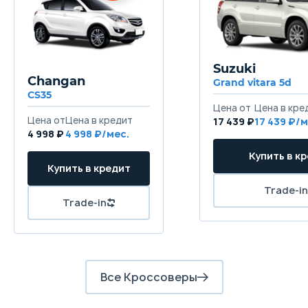
Передняя подвеска
Независимая - McPherson
Н
Задняя подвеска
Suzuki
Независимая - многорычажная
Н
Changan
Grand vitara 5d
CS35
Цена от
Цена в кре
Передние тормоза
Цена от
Цена в кредит
17 439 ₽
17 439 ₽/м
Дисковые вентилируемые
Д
4 998 ₽
4 998 ₽/мес.
Купить в к
Задние тормоза
Купить в кредит
Дисковые
Д
Trade-in
Trade-in
Все Кроссоверы