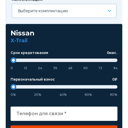
Выберите комплектацию
Nissan
X-Trail
Срок кредитования
0
мес.
0
12
24
36
48
60
72
84
Первоначальный взнос
0
₽
0%
20%
40%
60%
80%