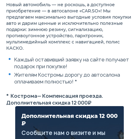
запуском двигателя
Новый автомобиль — не роскошь, а доступное
Дверные замки с защитой от
приобретение — в автосалоне «CAR.SO»! Мы
случайного открытия детьми
предлагаем максимально выгодные условия покупки
Центральный замок с
авто и дарим ценные и исключительно полезные
дистанционным
подарки: зимнюю резину, сигнализацию,
управлением
противоугонное устройство, парктроник,
Сигнализатор о
непристегнутом ремне
мультимедийный комплекс с навигацией, полис
безопасности водителя
КАСКО.
Задний противотуманный
фонарь
Каждый оставивший заявку на сайте получает
Иммобилайзер
подарок при покупке!
Электроусилитель руля
Светодиодная окантовка
Жителям Костромы дорогу до автосалона
фар
оплачиваем полностью! *
Антенна «Акулий плавник»
Передний бампер: верхняя
часть в цвет кузова, нижняя
* Кострома— Компенсация проезда.
— черная с хромированной
Дополнительная скидка 12 000₽
отделкой
Задний бампер: верхняя
часть в цвет кузова, нижняя
Дополнительная скидка 12 000
— черная
₽
Хромированная отделка
дверных ручек
Сообщите нам о визите и мы
Боковые зеркала с