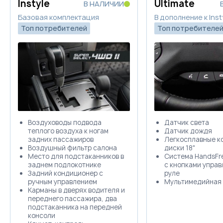
Instyle
Ultimate
В НАЛИЧИИ
Базовая комплектация
В дополнение к Inst
Топ потребителей
Топ потребителе
Воздуховоды подвода
Датчик света
теплого воздуха к ногам
Датчик дождя
задних пассажиров
Легкосплавные к
Воздушный фильтр салона
диски 18"
Место для подстаканников в
Система HandsFre
заднем подлокотнике
с кнопками управ
Задний кондиционер с
руле
ручным управлением
Мультимедийная
Карманы в дверях водителя и
переднего пассажира, два
подстаканника на передней
консоли