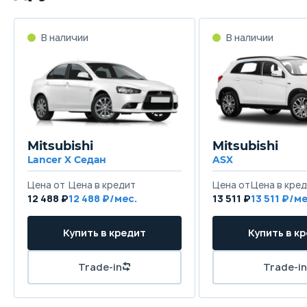
В наличии
В наличии
Mitsubishi
Mitsubishi
Lancer X Седан
ASX
Цена от
Цена в кредит
Цена от
Цена в кре
12 488 ₽
12 488 ₽/мес.
13 511 ₽
13 511 ₽/ме
Купить в кредит
Купить в к
Trade-in
Trade-in