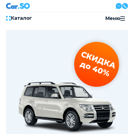
Каталог
Меню
Автокредит
Трейд-ин
Акции
СКИДКА
Выкуп авто
Сервис
до 40%
Автожурнал
Контакты
8 800 500-03-23
с 08:00 по 20:00, без выходных
Привольная улица, 2, к5
Перезвоните мне