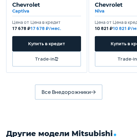
USB-разъем для
Chevrolet
Chevrolet
Задняя подвеска
подключения внешних
Captiva
Niva
устройств
Многорычажная пружинная, со
М
Доплата за цвет — 19 000 ₽
стабилизатором поперечной
с
Цена от
Цена в кредит
Цена от
Цена в кре
17 678 ₽
17 678 ₽/мес.
10 821 ₽
10 821 ₽/м
Передние тормоза
Купить в кредит
Купить в к
16-д.ймовые дисковые вентилируемые
1
Задние тормоза
Trade-in
Trade-in
16-дюймовые вентилируемые диски
1
Все Внедорожники
Другие модели Mitsubishi