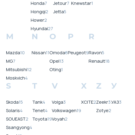
Honda
7
Jetour
7
Knewstar
1
Hongqi
2
Jetta
5
Hower
2
Hyundai
27
M
N
O
P
R
Mazda
10
Nissan
11
Omoda
6
Peugeot
9
Ravon
5
MG
7
Opel
13
Renault
18
Mitsubishi
12
Oting
1
Moskvich
4
S
T
V
X
Z
У
Skoda
15
Tank
4
Volga
3
XCITE
2
Zeekr
3
УАЗ
3
Solaris
4
Tenet
4
Volkswagen
19
Zotye
2
SOUEAST
2
Toyota
19
Voyah
2
Ssangyong
4