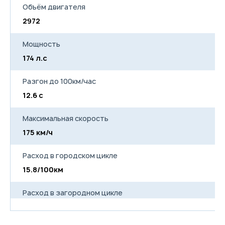
дверей
Объём двигателя
Задние
2972
2
электростеклоподъемники
дверей
Обогрев заднего стекла
Мощность
Перчаточный ящик с
освещением
174 л.с
17
Дистанционное управление
лючком топливного бака
Разгон до 100км/час
Лампа освещения салона
для водителя и переднего
12.6 с
13
пассажира.
Лампа освещения салона
для задних пассажиров
Максимальная скорость
Лампы освещения
175 км/ч
17
пространства для ног (с
обеих сторон)
Пепельница
Расход в городском цикле
Прикуриватель
Розетка электропитания 12B
15.8/100км
1
Солнцезащитные козырьки
водителя и переднего
Расход в загородном цикле
пассажира с зеркалами и
подсветкой
10.0/100км
1
Автозатемняющееся
зеркало заднего вида