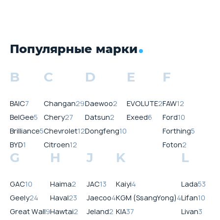
Популярные марки
B
C
D
E
F
BAIC
7
Changan
29
Daewoo
2
EVOLUTE
2
FAW
12
BelGee
5
Chery
27
Datsun
2
Exeed
6
Ford
10
Brilliance
5
Chevrolet
12
Dongfeng
10
Forthing
5
BYD
1
Citroen
12
Foton
2
G
H
J
K
L
GAC
10
Haima
2
JAC
13
Kaiyi
4
Lada
53
Geely
24
Haval
23
Jaecoo
4
KGM (SsangYong)
4
Lifan
10
Great Wall
9
Hawtai
2
Jeland
2
KIA
37
Livan
3