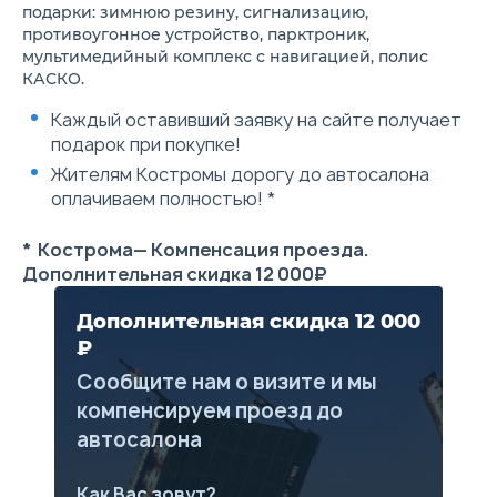
подарки: зимнюю резину, сигнализацию,
system — Приоритет педали
тормоза перед педалью газа
противоугонное устройство, парктроник,
в аварийной ситуации
мультимедийный комплекс с навигацией, полис
Фронтальные подушки
КАСКО.
безопасности для водителя
и переднего пассажира
Каждый оставивший заявку на сайте получает
Боковые подушки
подарок при покупке!
безопасности водителя и
переднего пассажира
Жителям Костромы дорогу до автосалона
Боковые шторки
оплачиваем полностью! *
безопасности для первого и
второго ряда сидений
Кнопка отключения
* Кострома— Компенсация проезда.
передней пассажирской
Дополнительная скидка 12 000₽
подушки безопасности
Передние трехточечные
ремни безопасности с
Дополнительная скидка 12 000
преднатяжителями,
₽
ограничителями усилия и
регулировкой по высоте
Сообщите нам о визите и мы
Три задних 3-точечных
компенсируем проезд до
ремня безопасности с
инерционными катушками
автосалона
Крепления ISO-FIX для
детских сидений
Блокировка замков задних
Как Вас зовут?