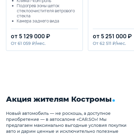
Климат-контроль
Подогрев зоны щеток
стеклоочистителя ветрового
стекла
Камера заднего вида
Безопасный кузов RISE
(Reinforced Impact Safety
от 5 129 000 ₽
от 5 251 000 ₽
Evolution)
Автоматическая система
От 61 059 ₽/мес.
От 62 511 ₽/мес.
разблокировки дверей при
аварии
Боковые брусья
безопасности в дверях
ASTC — Динамическая
система курсовой
устойчивости и
противобуксовочная
система
ABS — Антиблокировочная
система тормозов
Акция жителям Костромы
EBD — Электронная система
распределения тормозных
усилий
Новый автомобиль — не роскошь, а доступное
Brake Assist — Система
приобретение — в автосалоне «CAR.SO»! Мы
помощи при экстренном
предлагаем максимально выгодные условия покупки
торможении
авто и дарим ценные и исключительно полезные
Система Brake override