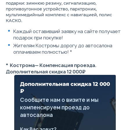
подарки: зимнюю резину, сигнализацию,
Розетка электропитания 12B
Солнцезащитные козырьки
противоугонное устройство, парктроник,
водителя и переднего
мультимедийный комплекс с навигацией, полис
пассажира с зеркалами
КАСКО.
Хромированные внутренние
ручки дверей
Каждый оставивший заявку на сайте получает
Воздуховоды подвода
подарок при покупке!
теплого воздуха к ногам
задних пассажиров
Жителям Костромы дорогу до автосалона
Воздушный фильтр салона
оплачиваем полностью! *
Карманы в дверях водителя и
переднего пассажира, два
подстаканника на передней
* Кострома— Компенсация проезда.
консоли
Дополнительная скидка 12 000₽
Кондиционер
Площадка для отдыха левой
ноги водителя
Дополнительная скидка 12 000
Безопасный кузов RISE
₽
(Reinforced Impact Safety
Evolution)
Сообщите нам о визите и мы
Автоматическая система
компенсируем проезд до
разблокировки дверей при
аварии
автосалона
Боковые брусья
безопасности в дверях
ABS — Антиблокировочная
Как Вас зовут?