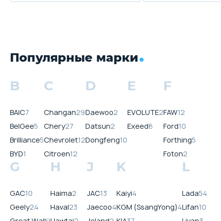
Популярные марки
B
C
D
E
F
BAIC
7
Changan
29
Daewoo
2
EVOLUTE
2
FAW
12
BelGee
5
Chery
27
Datsun
2
Exeed
6
Ford
10
Brilliance
5
Chevrolet
12
Dongfeng
10
Forthing
5
BYD
1
Citroen
12
Foton
2
G
H
J
K
L
GAC
10
Haima
2
JAC
13
Kaiyi
4
Lada
54
Geely
24
Haval
23
Jaecoo
4
KGM (SsangYong)
4
Lifan
10
Great Wall
9
Hawtai
2
Jeland
2
KIA
37
Livan
3