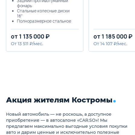
Задний противотуманный
фонарь
Стальные колесные диски
16"
Полноразмерное стальное
запасное колесо
Расширители колесных арок
от 1 135 000 ₽
от 1 185 000 ₽
черного цвета
Бортовой компьютер
От 13 511 ₽/мес.
От 14 107 ₽/мес.
Передние
электростеклоподъемники
дверей
Задние
электростеклоподъемники
дверей
Обогрев заднего стекла
Перчаточный ящик с
освещением
Дистанционное управление
лючком топливного бака
Акция жителям Костромы
Лампа освещения салона
для водителя и переднего
пассажира
Новый автомобиль — не роскошь, а доступное
Лампа освещения салона
приобретение — в автосалоне «CAR.SO»! Мы
для задних пассажиров
предлагаем максимально выгодные условия покупки
Пепельница
авто и дарим ценные и исключительно полезные
Прикуриватель