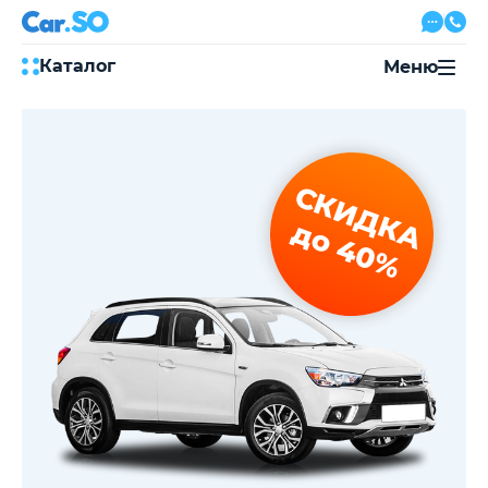
Каталог
Меню
Автокредит
Трейд-ин
Акции
СКИДКА
Выкуп авто
Сервис
до 40%
Автожурнал
Контакты
8 800 500-03-23
с 08:00 по 20:00, без выходных
Привольная улица, 2, к5
Перезвоните мне