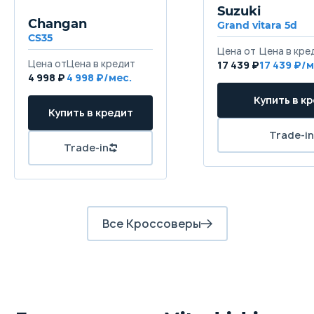
Задняя подвеска
Suzuki
Независимая - многорычажная
Changan
Grand vitara 5d
CS35
Цена от
Цена в кре
Передние тормоза
Цена от
Цена в кредит
17 439 ₽
17 439 ₽/м
Дисковые вентилируемые
4 998 ₽
4 998 ₽/мес.
Купить в к
Задние тормоза
Купить в кредит
Дисковые
Trade-in
Trade-in
Все Кроссоверы