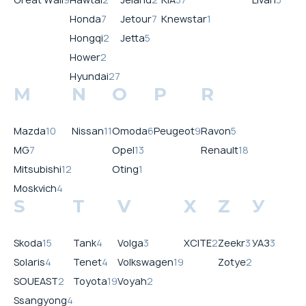
Honda
7
Jetour
7
Knewstar
1
Hongqi
2
Jetta
5
Hower
2
Hyundai
27
M
N
O
P
R
Mazda
10
Nissan
11
Omoda
6
Peugeot
9
Ravon
5
MG
7
Opel
13
Renault
18
Mitsubishi
12
Oting
1
Moskvich
4
S
T
V
X
Z
У
Skoda
15
Tank
4
Volga
3
XCITE
2
Zeekr
3
УАЗ
3
Solaris
4
Tenet
4
Volkswagen
19
Zotye
2
SOUEAST
2
Toyota
19
Voyah
2
Ssangyong
4