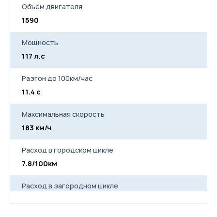
оставленном включенном
Объём двигателя
освещении
1590
Замок зажигания с
подсветкой
Внутренняя ручка багажника
Мощность
Крючки в багажном
отделении
117 л.с
Лампа подсветки багажника
4 динамика
Разгон до 100км/час
Доплата за цвет — 17 000 ₽
11.4 с
Максимальная скорость
183 км/ч
Расход в городском цикле
7.8/100км
Расход в загородном цикле
5.0/100км