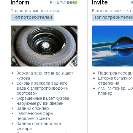
Inform
Invite
В НАЛИЧИИ
Базовая комплектация
В дополнение к Inf
Топ потребителей
Топ потребителе
Зеркала заднего вида в цвет
Подогрев передн
кузова
Шторка багажног
Боковые зеркала заднего
отделения
вида с электроприводом и
AM/FM-тюнер, CD
обогревом
плейер
Окрашенные в цвет кузова
наружные ручки дверей
Задний спойлер
Галогеновые фары
переднего света
Задние светодиодные
фонари