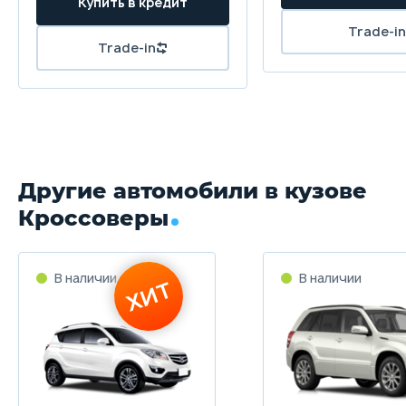
Клиренс
195 мм
Масса
1365 кг
Объём багажника
384 л
Другие автомобили в кузове
Трансмиссия
Кроссоверы
5 механическая
Привод
В наличии
В наличии
ХИТ
Передний
Передняя подвеска
Независимая - McPherson