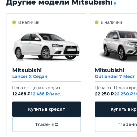
Другие модели Mitsubishi
В наличии
В наличии
Mitsubishi
Mitsubishi
Lancer X Седан
Outlander 7 Мест
Цена от
Цена в кредит
Цена от
Цена в кр
12 488 ₽
12 488 ₽/мес.
22 250 ₽
22 250 ₽/
Купить в кредит
Купить в к
Trade-in
Trade-in