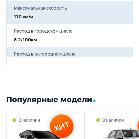
Максимальная скорость
170 км/ч
Расход в городском цикле
8.2/100км
Расход в загородном цикле
5.1/100км
Расход в смешанном цикле
6.3/100км
Популярные модели
Объем топливного бака
42 л
Длина
4100 мм