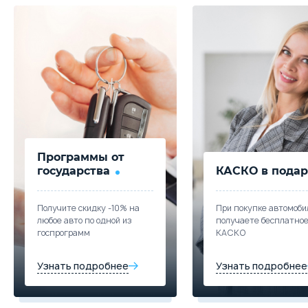
Забронировать
Скидка в кредит
250 000 ₽
Цена от
Цена в кредит
639 900
7 617
Скидка в Трейд-ин
150 000 ₽
Trade-in
Купить в кредит
Цена от
Цена в кредит
664 900
7 915
Забронировать
Купить в кредит
Trade-in
Программы от
Забронировать
государства
КАСКО в подар
Trade-in
Получите скидку -10% на
При покупке автомоби
любое авто по одной из
получаете бесплатно
госпрограмм
КАСКО
Узнать подробнее
Узнать подробнее