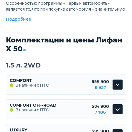
Особенностью программы «Первый автомобиль»
является то, что при покупке автомобиля – значительную
Подробнее
Комплектации и цены Лифан
Х 50
1.5 л. 2WD
COMFORT
559 900
В наличии с ПТС
6 927
COMFORT
COMFORT OFF-ROAD
584 900
В наличии с ПТС
В наличии с ПТС
7 106
COMFORT OFF-ROAD
LUXURY
599 900