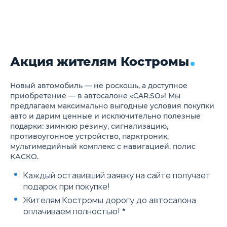
изнутри
и задних пассаж
Дистанционное отпирание
Подголовники пе
дверей
сидений
Центральный замок
Подголовники за
ABS+EBD
сидений
ESP+TCS
Блокировка откр
Подушка безопасности
Акция жителям Костромы
дверей
водителя
Крепления для д
Подушка безопасности
сидений ISOFIX
пассажира
Автоматическое 
Новый автомобиль — не роскошь, а доступное
Иммобилайзер
дверей во время
приобретение — в автосалоне «CAR.SO»! Мы
Напоминание не
Автоматическая
предлагаем максимально выгодные условия покупки
пристегнутого ремня
разблокировка д
безопасности пассажира, с
авто и дарим ценные и исключительно полезные
аварии
функцией распознования
подарки: зимнюю резину, сигнализацию,
Индикатор непри
наличия пассажира
противоугонное устройство, парктроник,
ремня на водите
Трехточечный ремень
сиденье
мультимедийный комплекс с навигацией, полис
безопасности задних
Индикатор незак
КАСКО.
пассажиров
дверей, капота, 
Автоматическая
багажника
Каждый оставивший заявку на сайте получает
разблокировка дверей во
Регулировка руле
время дтп
подарок при покупке!
колонки по высот
Cистема креплений ISOFI на
Регулировка пер
Жителям Костромы дорогу до автосалона
задних боковых сиденьях
ремней безопасн
Подогрев заднего стекла
оплачиваем полностью! *
высоте
Электроусилитель руля
Передние и задн
Электро стеклоподъемники