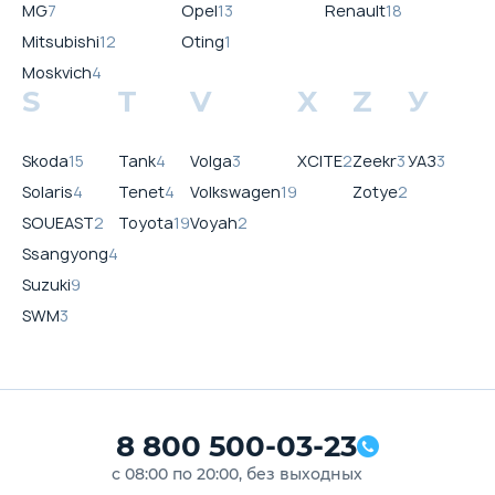
MG
7
Opel
13
Renault
18
Mitsubishi
12
Oting
1
Moskvich
4
S
T
V
X
Z
У
Skoda
15
Tank
4
Volga
3
XCITE
2
Zeekr
3
УАЗ
3
Solaris
4
Tenet
4
Volkswagen
19
Zotye
2
SOUEAST
2
Toyota
19
Voyah
2
Ssangyong
4
Suzuki
9
SWM
3
8 800 500-03-23
с 08:00 по 20:00, без выходных