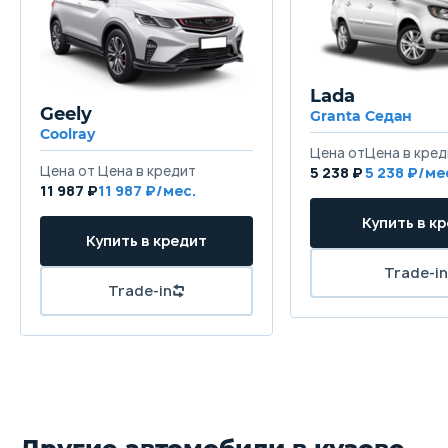
Ширина
1722 мм
Lada
Высота
Geely
Granta Седан
1540 мм
Coolray
Колёсная база
5 238 ₽
5 238
11 987 ₽
11 987
2550 мм
Клиренс
185 мм
Масса
1525 кг
Объём багажника
280 л