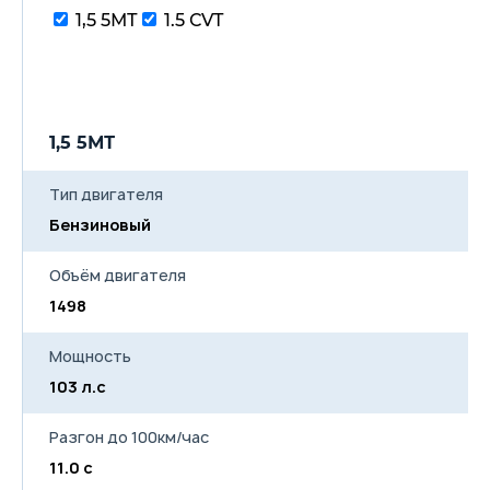
водителя
1,5 5МТ
1.5 СVT
Индикатор не закрытого
капота
Задний парктроник
Открытие крышки лючка
бензобака из салона
Пакет курильщика
1,5 5МТ
Тип двигателя
Бензиновый
Объём двигателя
1498
Мощность
103 л.с
Разгон до 100км/час
11.0 с