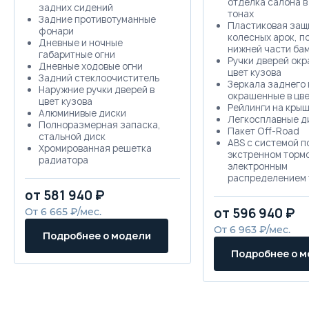
отделка салона в
задних сидений
тонах
Задние противотуманные
Пластиковая защ
фонари
колесных арок, п
Дневные и ночные
нижней части ба
габаритные огни
Ручки дверей окр
Дневные ходовые огни
цвет кузова
Задний стеклоочиститель
Зеркала заднего 
Наружние ручки дверей в
окрашенные в цве
цвет кузова
Рейлинги на кры
Алюминивые диски
Легкосплавные д
Полноразмерная запаска,
Пакет Off-Road
стальной диск
ABS с системой п
Хромированная решетка
экстренном торм
радиатора
электронным
Рейлинги
распределением 
Передние тормозные диски,
усилий EBD
от 581 940 ₽
вентилируемые
Противобуксовоч
Задние тормозные диски, не
от 596 940 ₽
От 6 665 ₽/мес.
система (TCS)
вентилируемые
Электронная сис
От 6 963 ₽/мес.
Индикатор не закрытых
Подробнее о модели
стабилизации (E
дверей
2 фронтальные п
Подробнее о 
Автоматическое запирание
безопасности
дверей при скорости более
Травмобезопасна
20 км/ч
колонка
Функция блокировки
Трехточечные ре
открытия задних дверей
безопасности дл