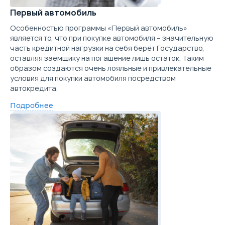
Цена от
Цена в кредит
Выберите цвет
Trade-in
Параметры
Выгода
624 900
7 439
Первый автомобиль
Забронировать
Скидка в кредит
250 000 ₽
Подробнее о комплектации
Особенностью программы «Первый автомобиль»
Купить в кредит
является то, что при покупке автомобиля – значительную
Скидка в Трейд-ин
150 000 ₽
Trade-in
часть кредитной нагрузки на себя берёт Государство,
Параметры
Выгода
оставляя заёмщику на погашение лишь остаток. Таким
Забронировать
Скидка в кредит
250 000 ₽
образом создаются очень лояльные и привлекательные
Цена от
Цена в кредит
условия для покупки автомобиля посредством
639 900
7 617
Скидка в Трейд-ин
150 000 ₽
Trade-in
автокредита.
Купить в кредит
Подробнее
Цена от
Цена в кредит
664 900
7 915
Забронировать
Купить в кредит
Trade-in
Забронировать
Trade-in