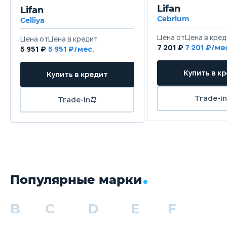
Lifan
Lifan
Cebrium
Celliya
Цена от
Цена в кред
Цена от
Цена в кредит
7 201 ₽
7 201 ₽/ме
5 951 ₽
5 951 ₽/мес.
Купить в к
Купить в кредит
Trade-in
Trade-in
Популярные марки
B
C
D
E
F