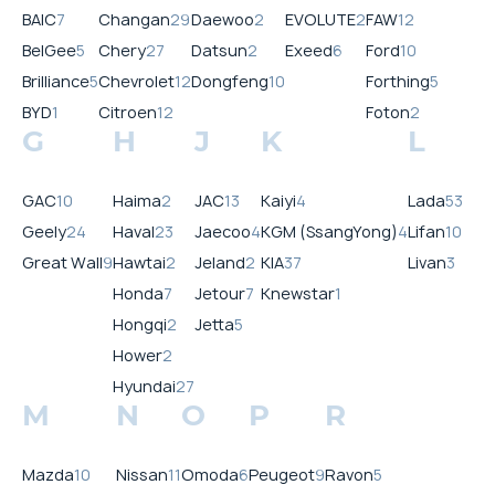
BAIC
7
Changan
29
Daewoo
2
EVOLUTE
2
FAW
12
BelGee
5
Chery
27
Datsun
2
Exeed
6
Ford
10
Brilliance
5
Chevrolet
12
Dongfeng
10
Forthing
5
BYD
1
Citroen
12
Foton
2
G
H
J
K
L
GAC
10
Haima
2
JAC
13
Kaiyi
4
Lada
53
Geely
24
Haval
23
Jaecoo
4
KGM (SsangYong)
4
Lifan
10
Great Wall
9
Hawtai
2
Jeland
2
KIA
37
Livan
3
Honda
7
Jetour
7
Knewstar
1
Hongqi
2
Jetta
5
Hower
2
Hyundai
27
M
N
O
P
R
Mazda
10
Nissan
11
Omoda
6
Peugeot
9
Ravon
5