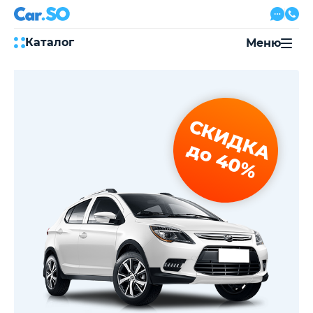
Каталог
Меню
Автокредит
Трейд-ин
Акции
СКИДКА
Выкуп авто
Сервис
до 40%
Автожурнал
Контакты
8 800 500-03-23
с 08:00 по 20:00, без выходных
Привольная улица, 2, к5
Перезвоните мне