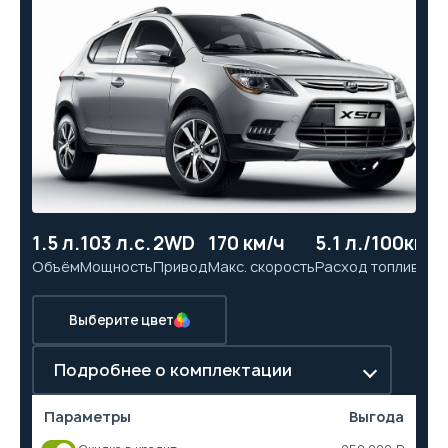
1.5 л.
103 л.с.
2WD
170 км/ч
5.1 л./100км
11
Объём
Мощность
Привод
Макс. скорость
Расход топлива
Ра
Выберите цвет
Подробнее о комплектации
Параметры
Выгода