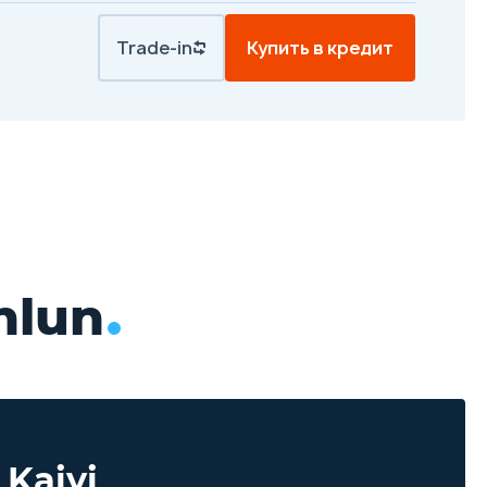
Trade-in
Купить в кредит
.
nlun
Kaiyi