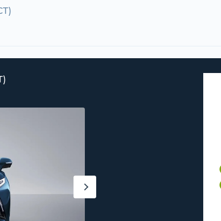
CT)
T)