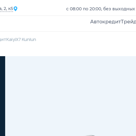
 2, к5
с 08:00 по 20:00, без выходных
Автокредит
Трей
дит
Kaiyi
X7 Kunlun