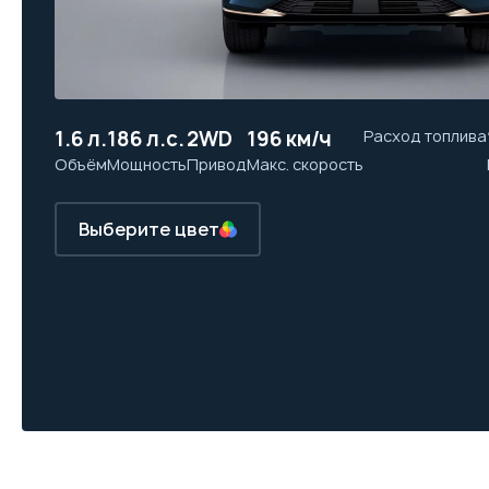
1.6 л.
186 л.с.
2WD
196 км/ч
Расход топлива
Объём
Мощность
Привод
Макс. скорость
Выберите цвет