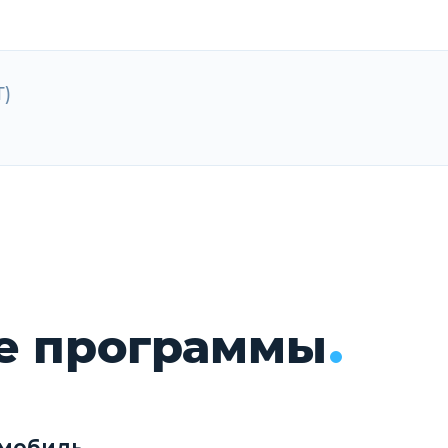
T)
е программы