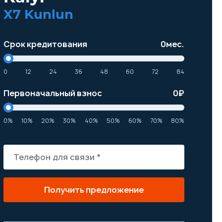
X7 Kunlun
Срок кредитования
0
мес.
0
12
24
36
48
60
72
84
Первоначальный взнос
0
₽
0%
10%
20%
30%
40%
50%
60%
70%
80%
Получить предложение