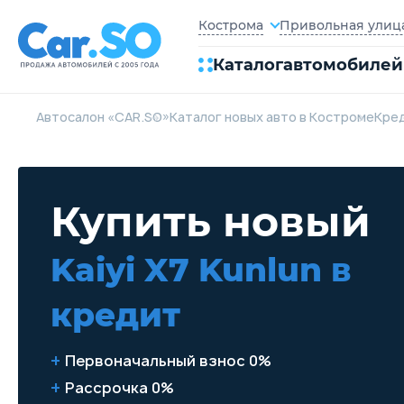
Привольная улица,
Кострома
Каталог
автомобилей
Автосалон «CAR.SO»
Каталог новых авто в Костроме
Кре
Купить новый
Kaiyi X7 Kunlun
в
кредит
Первоначальный взнос 0%
Рассрочка 0%