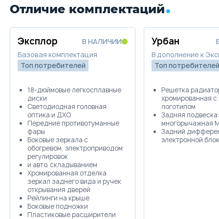
Отличие комплектаций
Эксплор
Урбан
В НАЛИЧИИ
Базовая комплектация
В дополнение к Эк
Топ потребителей
Топ потребителе
18-дюймовые легкосплавные
Решетка радиато
диски
хромированная с
Светодиодная головная
логотипом
оптика и ДХО
Задняя подвеска
Передние противотуманные
многорычажная М
фары
Задний диффере
Боковые зеркала с
электронной бло
обогревом, электроприводом
регулировок
и авто. складыванием
Хромированная отделка
зеркал заднего вида и ручек
открывания дверей
Рейлинги на крыше
Боковые подножки
Пластиковые расширители