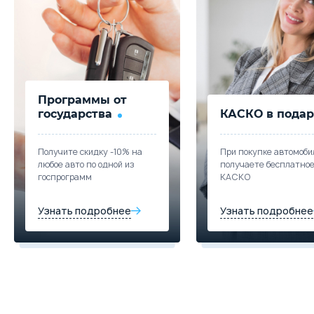
Забронировать
Цена от
Цена в кредит
2 749 000
32 726
Trade-in
Купить в кредит
Программы от
Забронировать
государства
КАСКО в подар
Trade-in
Получите скидку -10% на
При покупке автомоби
любое авто по одной из
получаете бесплатно
госпрограмм
КАСКО
Узнать подробнее
Узнать подробнее