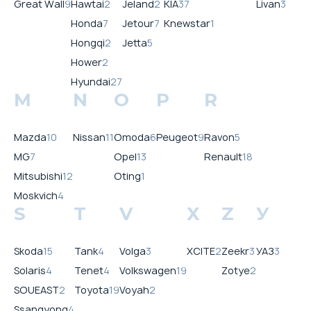
Great Wall
9
Hawtai
2
Jeland
2
KIA
37
Livan
3
Honda
7
Jetour
7
Knewstar
1
Hongqi
2
Jetta
5
Hower
2
Hyundai
27
M
N
O
P
R
Mazda
10
Nissan
11
Omoda
6
Peugeot
9
Ravon
5
MG
7
Opel
13
Renault
18
Mitsubishi
12
Oting
1
Moskvich
4
S
T
V
X
Z
У
Skoda
15
Tank
4
Volga
3
XCITE
2
Zeekr
3
УАЗ
3
Solaris
4
Tenet
4
Volkswagen
19
Zotye
2
SOUEAST
2
Toyota
19
Voyah
2
Ssangyong
4