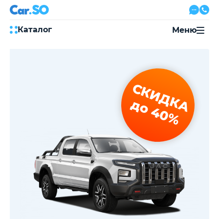
Каталог
Меню
Автокредит
Трейд-ин
Акции
СКИДКА
Выкуп авто
Сервис
до 40%
Автожурнал
Контакты
8 800 500-03-23
с 08:00 по 20:00, без выходных
Привольная улица, 2, к5
Перезвоните мне