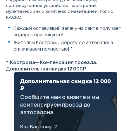
прострочкой
противоугонное устройство, парктроник,
Электропривод
водительского сиденья в 6
мультимедийный комплекс с навигацией, полис
направлениях,
КАСКО.
пассажирского – в 4
Обогрев передних сидений
Каждый оставивший заявку на сайте получает
Климат-контроль,
подарок при покупке!
воздуховоды заднего ряда
сидений
Жителям Костромы дорогу до автосалона
Автоматические
оплачиваем полностью! *
стеклоподъемники всех окон
с функцией антизащемления
Мультифункциональный руль
* Кострома— Компенсация проезда.
с отделкой из экокожи с
Дополнительная скидка 12 000₽
регулировкой по высоте
Цифровая приборная панель
7", Сенсорный дисплей
Дополнительная скидка 12 000
мультимедийной системы
₽
размером 10.4"
Apple CarPlay/Android Auto,
Сообщите нам о визите и мы
Bluetooth
компенсируем проезд до
Беспроводная зарядка для
смартфона
автосалона
2 передних USB-разъема;
Задний USB-разъем; Задний
разъем Type-C
Как Вас зовут?
Динамики аудиосистемы: 6