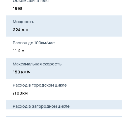
Объём двигателя
ISOFIX
Боковые подушки
1998
безопасности водителя и
переднего пассажира,
шторки безопасности
Мощность
Детский замок
224 л.с
Предпусковой
подогреватель (только у
версии с Дизелем)
Разгон до 100км/час
Задняя подвеска: зависимая
рессорная c
11.2 с
гидравлическими
амортизаторами
Задний дифференциал с
Максимальная скорость
механической блокировкой
150 км/ч
Расход в городском цикле
/100км
Расход в загородном цикле
/100км
Расход в смешанном цикле