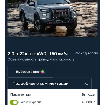
2.0 л.
224 л.с.
4WD
150 км/ч
Расход топлива
11
Объём
Мощность
Привод
Макс. скорость
Ра
Выберите цвет
Подробнее о комплектации
Параметры
Выгода
Скидка в кредит
40 000 ₽