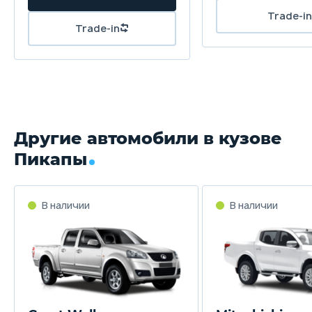
210 мм
Масса
2055 кг
Объём багажника
л
Другие автомобили в кузове
Трансмиссия
Пикапы
Автоматическая
Привод
В наличии
В наличии
Полный
Передняя подвеска
Независимая пружинная на двойных поперечных рыч
стабилизаторами поперечной устойчивости