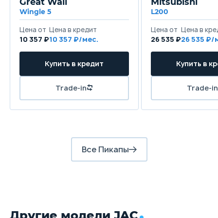
Great Wall
Mitsubishi
Задняя подвеска
Wingle 5
L200
Зависимая рессорная c гидравлическими амортизат
многорычажная Мультилинк
Цена от
Цена в кредит
Цена от
Цена в кре
10 357 ₽
10 357 ₽/мес.
26 535 ₽
26 535 ₽/
Передние тормоза
Купить в кредит
Купить в к
Дисковые вентилируемые
Задние тормоза
Trade-in
Trade-in
Дисковые
Все Пикапы
Другие модели JAC