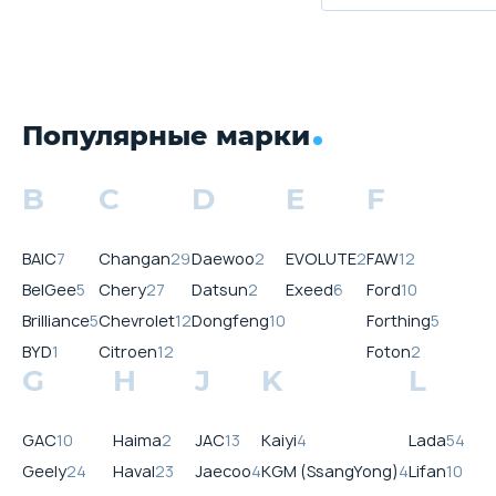
Популярные марки
B
C
D
E
F
BAIC
7
Changan
29
Daewoo
2
EVOLUTE
2
FAW
12
BelGee
5
Chery
27
Datsun
2
Exeed
6
Ford
10
Brilliance
5
Chevrolet
12
Dongfeng
10
Forthing
5
BYD
1
Citroen
12
Foton
2
G
H
J
K
L
GAC
10
Haima
2
JAC
13
Kaiyi
4
Lada
54
Geely
24
Haval
23
Jaecoo
4
KGM (SsangYong)
4
Lifan
10