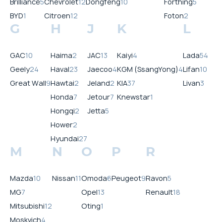
Brilliance
5
Chevrolet
12
Dongfeng
10
Forthing
5
BYD
1
Citroen
12
Foton
2
G
H
J
K
L
GAC
10
Haima
2
JAC
13
Kaiyi
4
Lada
54
Geely
24
Haval
23
Jaecoo
4
KGM (SsangYong)
4
Lifan
10
Great Wall
9
Hawtai
2
Jeland
2
KIA
37
Livan
3
Honda
7
Jetour
7
Knewstar
1
Hongqi
2
Jetta
5
Hower
2
Hyundai
27
M
N
O
P
R
Mazda
10
Nissan
11
Omoda
6
Peugeot
9
Ravon
5
MG
7
Opel
13
Renault
18
Mitsubishi
12
Oting
1
Moskvich
4