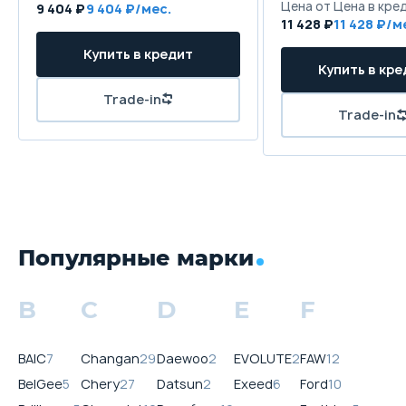
Цена от
Цена в кре
9 404 ₽
9 404 ₽/мес.
11 428 ₽
11 428 ₽/м
Купить в кредит
Купить в кре
Trade-in
Trade-in
Популярные марки
B
C
D
E
F
BAIC
7
Changan
29
Daewoo
2
EVOLUTE
2
FAW
12
BelGee
5
Chery
27
Datsun
2
Exeed
6
Ford
10