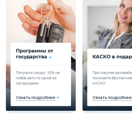
1 549 000
18 440
Скидка в Трейд-ин
150 000 ₽
Забронировать
Купить в кредит
Цена от
Цена в кредит
Trade-in
1 609 000
19 154
Забронировать
Купить в кредит
Trade-in
Программы от
Забронировать
государства
КАСКО в подар
Trade-in
Получите скидку -10% на
При покупке автомоби
любое авто по одной из
получаете бесплатно
госпрограмм
КАСКО
Узнать подробнее
Узнать подробнее