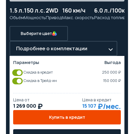
1.5 л.
150 л.с.
2WD
160 км/ч
6.0 л./100км
11
Объём
Мощность
Привод
Макс. скорость
Расход топлива
Ра
Выберите цвет
Подробнее о комплектации
Параметры
Выгода
Скидка в кредит
250 000 ₽
Скидка в Трейд-ин
150 000 ₽
Цена от
Цена в кредит
1 269 000
15 107
Купить в кредит