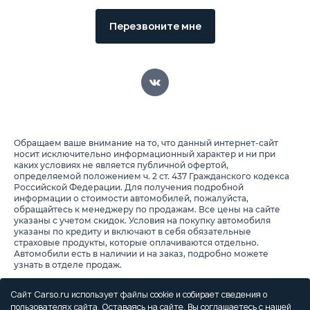
Перезвоните мне
Обращаем ваше внимание на то, что данный интернет-сайт
носит исключительно информационный характер и ни при
каких условиях не является публичной офертой,
определяемой положением ч. 2 ст. 437 Гражданского кодекса
Российской Федерации. Для получения подробной
информации о стоимости автомобилей, пожалуйста,
обращайтесь к менеджеру по продажам. Все цены на сайте
указаны с учетом скидок. Условия на покупку автомобиля
указаны по кредиту и включают в себя обязательные
страховые продукты, которые оплачиваются отдельно.
Автомобили есть в наличии и на заказ, подробно можете
узнать в отделе продаж.
Предоставляя свои персональные данные и используя
настоящий веб-сайт, Вы соглашаетесь с обработкой Ваших
Сайт Carso.ru использует файлы cookie и собирает сведения о
персональных данных и принимаете условия их обработки.
пользователях сайта. Оставаясь на сайте, Вы соглашаетесь с нашей