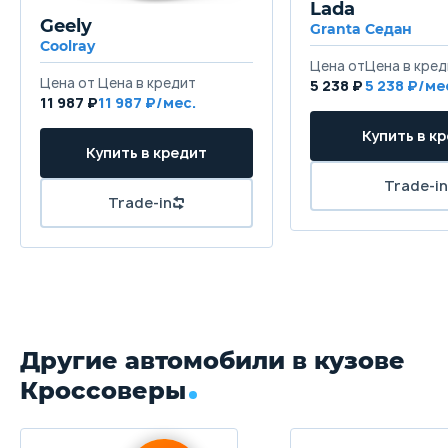
Lada
Высота
Geely
Granta Седан
1760 мм
Coolray
Колёсная база
5 238 ₽
5 238
11 987 ₽
11 987
2750 мм
Клиренс
160 мм
Масса
2300 кг
Объём багажника
960 л
Другие автомобили в кузове
Трансмиссия
Кроссоверы
Автоматическая DCT