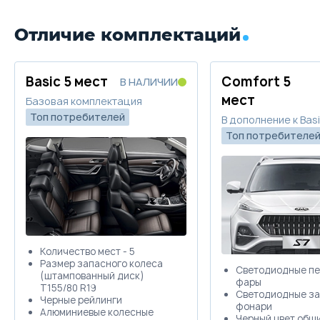
Отличие комплектаций
Basic 5 мест
Comfort 5
В НАЛИЧИИ
мест
Базовая комплектация
Топ потребителей
В дополнение к Basi
Топ потребителе
Количество мест - 5
Размер запасного колеса
Светодиодные п
(штампованный диск)
фары
T155/80 R19
Светодиодные з
Черные рейлинги
фонари
Алюминиевые колесные
Черный цвет обш