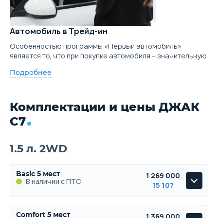
Автомобиль в Трейд-ин
Особенностью программы «Первый автомобиль»
является то, что при покупке автомобиля – значительную
Подробнее
Комплектации и цены ДЖАК
С7
1.5 л. 2WD
Basic 5 мест
1 269 000
В наличии с ПТС
15 107
Basic 5 мест
Comfort 5 мест
1 369 000