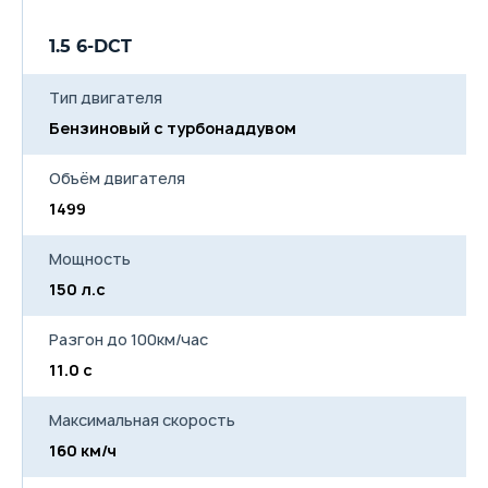
2 задних датчика парковки
Открываемый нажатием
1.5 6-DCT
лючок бензобака
Индикатор включенного
ручного тормоза
Тип двигателя
Кондиционер
Бензиновый с турбонаддувом
Воздуховоды второго ряда
Камера заднего вида
Бортовой компьютер
Объём двигателя
Стандартная приборная
панель размером 3.5"
1499
12.3-дюймовый дисплей
медиасистемы MP5
Мощность
USB
Число динамиков
150 л.с
аудиосистемы
Антенна типа "акулий
плавник"
Разгон до 100км/час
11.0 с
Максимальная скорость
160 км/ч