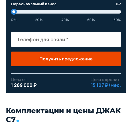
Первоначальный взнос
0
₽
0%
20%
40%
60%
80%
Получить предложение
Цена от
Цена в кредит
1 269 000 ₽
15 107 ₽/мес.
Комплектации и цены ДЖАК
С7