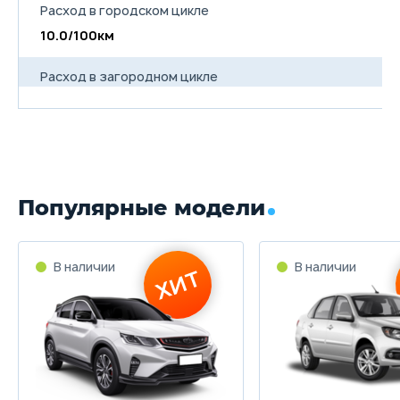
Расход в городском цикле
10.0/100км
Расход в загородном цикле
6.0/100км
Расход в смешанном цикле
8.6/100км
Популярные модели
Объем топливного бака
64 л
Длина
4776 мм
Ширина
1900 мм