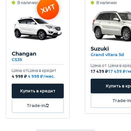
Привод
В наличии
В наличии
ХИТ
Передний
Передняя подвеска
Независимая типа Мак-Ферсон
Задняя подвеска
Suzuki
Независимая многорычажная
Changan
Grand vitara 5d
CS35
Цена от
Цена в кре
Передние тормоза
Цена от
Цена в кредит
17 439 ₽
17 439 ₽/м
Дисковые вентилируемые
4 998 ₽
4 998 ₽/мес.
Купить в к
Задние тормоза
Купить в кредит
Дисковые
Trade-in
Trade-in