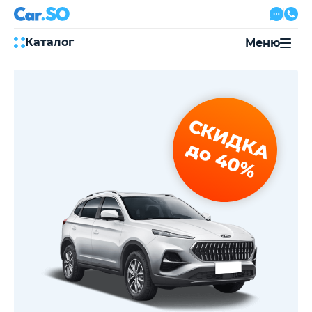
Каталог
Меню
Автокредит
Трейд-ин
Акции
СКИДКА
Выкуп авто
Сервис
до 40%
Автожурнал
Контакты
8 800 500-03-23
с 08:00 по 20:00, без выходных
Привольная улица, 2, к5
Перезвоните мне