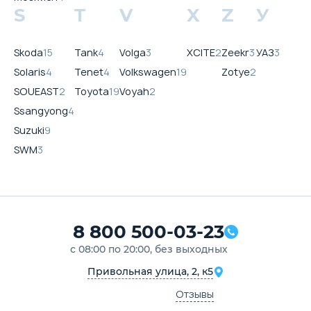
S
T
V
X
Z
У
Skoda
15
Tank
4
Volga
3
XCITE
2
Zeekr
3
УАЗ
3
Solaris
4
Tenet
4
Volkswagen
19
Zotye
2
SOUEAST
2
Toyota
19
Voyah
2
Ssangyong
4
Suzuki
9
SWM
3
8 800 500-03-23
с 08:00 по 20:00, без выходных
Привольная улица, 2, к5
Отзывы