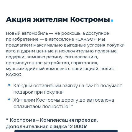
Трехточечные ремни
безопасности третьего ряда
Ремни безопасности второго
ряда с ограничителем
Акция жителям Костромы
натяжения
Звуковой сигнал
непристегнутых ремней
Новый автомобиль — не роскошь, а доступное
первого ряда
приобретение — в автосалоне «CAR.SO»! Мы
Центральный замок
предлагаем максимально выгодные условия покупки
Иммобилайзер
ABS+EBD
авто и дарим ценные и исключительно полезные
Ассистент экстренного
подарки: зимнюю резину, сигнализацию,
торможения HBA
противоугонное устройство, парктроник,
Система курсовой
мультимедийный комплекс с навигацией, полис
устойчивости TCS
КАСКО.
Система стабилизации ESC
Система помощи при
Каждый оставивший заявку на сайте получает
трогании на подъеме HAC
Предупреждение об
подарок при покупке!
экстренном торможении
Жителям Костромы дорогу до автосалона
Система приоритета педали
тормоза
оплачиваем полностью! *
Система индикации
давления в шинах TPMS
* Кострома— Компенсация проезда.
Противоударные балки в
дверях
Дополнительная скидка 12 000₽
Энергопоглощающая