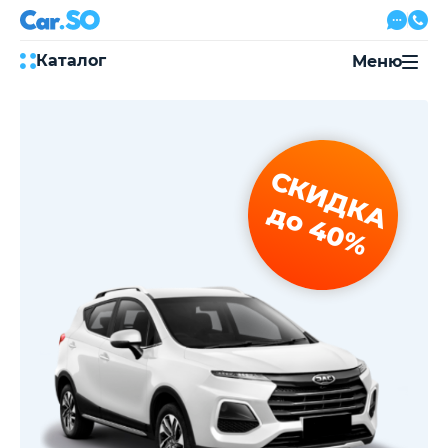
Каталог
Меню
Автокредит
Трейд-ин
Акции
СКИДКА
Выкуп авто
Сервис
до 40%
Автожурнал
Контакты
8 800 500-03-23
с 08:00 по 20:00, без выходных
Привольная улица, 2, к5
Перезвоните мне