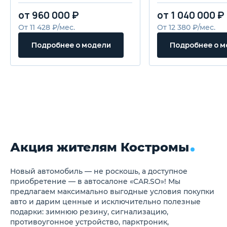
Мультифункциональное
от 960 000 ₽
от 1 040 000 ₽
рулевое колесо с кожаной
обивкой
От 11 428 ₽/мес.
От 12 380 ₽/мес.
Регулировка рулевой
колонки по высоте
Подробнее о модели
Подробнее о 
Кондиционер
Механическая регулировка
пассажирского сидения в 4-
х направлениях
Механическая регулировка
водительского сидения в 4-х
направлениях
Складываемый задний ряд
сидений в соотношении
60/40
Передний подлокотник
Акция жителям Костромы
Радио
Bluetooth
4 динамика аудиосистемы
Круиз-контроль
Новый автомобиль — не роскошь, а доступное
Задние датчики парковки (3)
приобретение — в автосалоне «CAR.SO»! Мы
Подушки безопасности
предлагаем максимально выгодные условия покупки
водителя и переднего
авто и дарим ценные и исключительно полезные
пассажира
подарки: зимнюю резину, сигнализацию,
TPMS - мониторинг давления
противоугонное устройство, парктроник,
в шинах