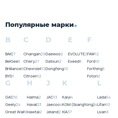
Популярные марки
B
C
D
E
F
BAIC
7
Changan
29
Daewoo
2
EVOLUTE
2
FAW
12
BelGee
5
Chery
27
Datsun
2
Exeed
6
Ford
10
Brilliance
5
Chevrolet
12
Dongfeng
10
Forthing
5
BYD
1
Citroen
12
Foton
2
G
H
J
K
L
GAC
10
Haima
2
JAC
13
Kaiyi
4
Lada
54
Geely
24
Haval
23
Jaecoo
4
KGM (SsangYong)
4
Lifan
10
Great Wall
9
Hawtai
2
Jeland
2
KIA
37
Livan
3