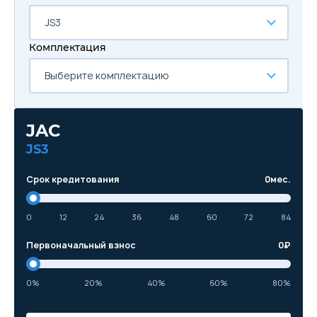
JS3
Комплектация
Выберите комплектацию
JAC
JS3
Срок кредитования
0
мес.
0
12
24
36
48
60
72
84
Первоначальный взнос
0
₽
0%
20%
40%
60%
80%