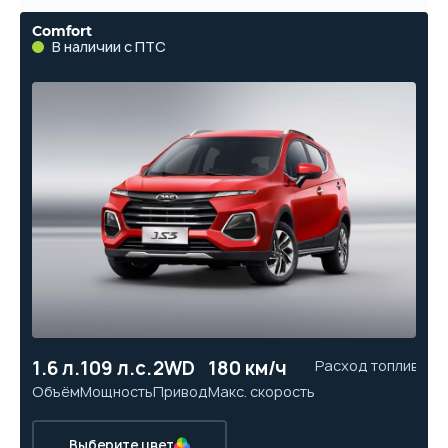
Comfort
В наличии с ПТС
1.6 л.
109 л.с.
2WD
180 км/ч
Расход топлива
11
Объём
Мощность
Привод
Макс. скорость
Ра
Выберите цвет