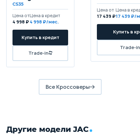
CS35
Цена от
Цена в кре
Передние тормоза
Цена от
Цена в кредит
17 439 ₽
17 439 ₽/м
Дисковые вентилируемые
4 998 ₽
4 998 ₽/мес.
Купить в к
Задние тормоза
Купить в кредит
Дисковые
Trade-in
Trade-in
Все Кроссоверы
Другие модели JAC