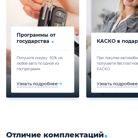
Цена от
Цена в кредит
1 040 000
12 380
Trade-in
Купить в кредит
Программы от
Забронировать
государства
КАСКО в подар
Trade-in
Получите скидку -10% на
При покупке автомоби
любое авто по одной из
получаете бесплатно
госпрограмм
КАСКО
Узнать подробнее
Узнать подробнее
Отличие комплектаций