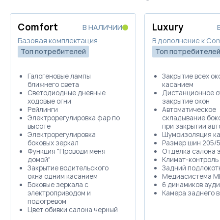
Comfort
Luxury
В НАЛИЧИИ
Базовая комплектация
В дополнение к Co
Топ потребителей
Топ потребителе
Галогеновые лампы
Закрытие всех ок
ближнего света
касанием
Светодиодные дневные
Дистанционное о
ходовые огни
закрытие окон
Рейлинги
Автоматическое
Электрорегулировка фар по
складывание бок
высоте
при закрытии ав
Электрорегулировка
Шумоизоляция ка
боковых зеркал
Размер шин 205/5
Функция "Проводи меня
Отделка салона 
домой"
Климат-контроль
Закрытие водительского
Задний подлокот
окна одним касанием
Медиасистема M
Боковые зеркала с
6 динамиков ауд
электроприводом и
Камера заднего 
подогревом
Цвет обивки салона черный
Отделка салона тканью