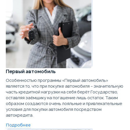
1.6 л.
109 л.с.
2WD
180 км/ч
Расход топлива
11
Объём
Мощность
Привод
Макс. скорость
Ра
Выберите цвет
Первый автомобиль
Особенностью программы «Первый автомобиль»
Подробнее о комплектации
является то, что при покупке автомобиля – значительную
часть кредитной нагрузки на себя берёт Государство,
оставляя заёмщику на погашение лишь остаток. Таким
Параметры
Выгода
образом создаются очень лояльные и привлекательные
Скидка в кредит
40 000 ₽
условия для покупки автомобиля посредством
автокредита.
Скидка в Трейд-ин
60 000 ₽
Подробнее