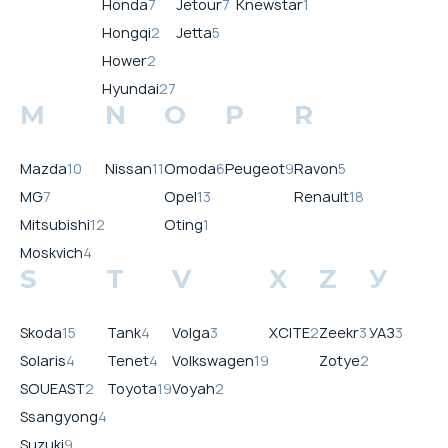
Honda
7
Jetour
7
Knewstar
1
Hongqi
2
Jetta
5
Hower
2
Hyundai
27
M
N
O
P
R
Mazda
10
Nissan
11
Omoda
6
Peugeot
9
Ravon
5
MG
7
Opel
13
Renault
18
Mitsubishi
12
Oting
1
Moskvich
4
S
T
V
X
Z
У
Skoda
15
Tank
4
Volga
3
XCITE
2
Zeekr
3
УАЗ
3
Solaris
4
Tenet
4
Volkswagen
19
Zotye
2
SOUEAST
2
Toyota
19
Voyah
2
Ssangyong
4
Suzuki
9