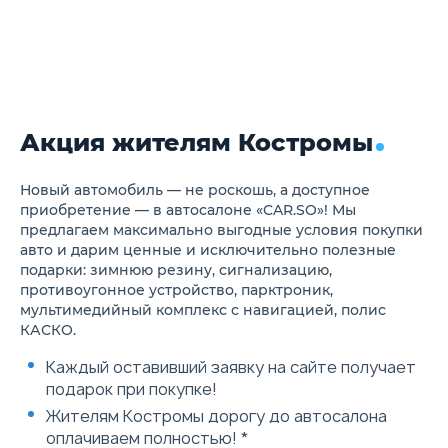
безопасности с
предварительным
натяжением и ограничением
усилия
Передние и задние
интегрированные боковые
шторки безопасности
Индикатор давления в шинах
Акция жителям Костромы
Запуск одним касанием
Бесключевой доступ
Панорамная камера 360°
Проекционный дисплей W-
Новый автомобиль — не роскошь, а доступное
HUD
приобретение — в автосалоне «CAR.SO»! Мы
Система круиз-контроля
предлагаем максимально выгодные условия покупки
авто и дарим ценные и исключительно полезные
подарки: зимнюю резину, сигнализацию,
противоугонное устройство, парктроник,
мультимедийный комплекс с навигацией, полис
КАСКО.
Каждый оставивший заявку на сайте получает
подарок при покупке!
Жителям Костромы дорогу до автосалона
оплачиваем полностью! *