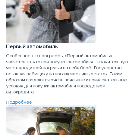
2.0 л.
245 л.с.
4WD
210 км/ч
Расход топлива
7.
Объём
Мощность
Привод
Макс. скорость
Ра
Первый автомобиль
Выберите цвет
Особенностью программы «Первый автомобиль»
является то, что при покупке автомобиля – значительную
часть кредитной нагрузки на себя берёт Государство,
Подробнее о комплектации
оставляя заёмщику на погашение лишь остаток. Таким
образом создаются очень лояльные и привлекательные
Параметры
Выгода
условия для покупки автомобиля посредством
автокредита.
Скидка в кредит
40 000 ₽
Скидка в Трейд-ин
250 000 ₽
Подробнее
Цена от
Цена в кредит
3 500 000
41 666