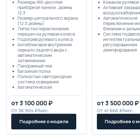
Размеры ЖК-дисплея
Кожаное рулевое
приборной панели, дюймы
Активная закрыв
12.3
воздухозаборная
Размер центрального экрана
Автоматическое
(12.3 дюймы)
переключение м
Лепестки переключения
ближним и дальн
передач на рулевом колесе
Система подвеск
Подогрев рулевого колеса
интеллектуальны
Антибликовое внутреннее
регулированием
зеркало заднего вида с
демпфирования
автоматическим
затемнением
Панорамный люк
Багажная полка
Полностью светодиодная
система освещения
Автоматическая
регулировка высоты
светового пучка фар
от 3 100 000 ₽
от 3 500 000 ₽
Передние боковые подушки
безопасности
От 36 904 ₽/мес.
От 41 666 ₽/мес.
Подушка безопасности
водителя
Подробнее о модели
Подробнее о 
Подушка безопасности
переднего пассажира
Передние ремни