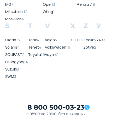
MG
7
Opel
13
Renault
18
Mitsubishi
12
Oting
1
Moskvich
4
S
T
V
X
Z
У
Skoda
15
Tank
4
Volga
3
XCITE
2
Zeekr
3
УАЗ
3
Solaris
4
Tenet
4
Volkswagen
19
Zotye
2
SOUEAST
2
Toyota
19
Voyah
2
Ssangyong
4
Suzuki
9
SWM
3
8 800 500-03-23
с 08:00 по 20:00, без выходных