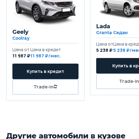
Ширина
1905 мм
Lada
Высота
Geely
Granta Седан
1700 мм
Coolray
Колёсная база
5 238 ₽
5 238
11 987 ₽
11 987
2870 мм
Клиренс
200 мм
Масса
1895 кг
Объём багажника
360 л
Другие автомобили в кузове