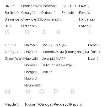
BAIC
7
Changan
29
Daewoo
2
EVOLUTE
2
FAW
12
BelGee
5
Chery
27
Datsun
2
Exeed
6
Ford
10
Brilliance
5
Chevrolet
12
Dongfeng
10
Forthing
5
BYD
1
Citroen
12
Foton
2
G
H
J
K
L
GAC
10
Haima
2
JAC
13
Kaiyi
4
Lada
53
Geely
24
Haval
23
Jaecoo
4
KGM (SsangYong)
4
Lifan
10
Great Wall
9
Hawtai
2
Jeland
2
KIA
37
Livan
3
Honda
7
Jetour
7
Knewstar
1
Hongqi
2
Jetta
5
Hower
2
Hyundai
27
M
N
O
P
R
Mazda
10
Nissan
11
Omoda
6
Peugeot
9
Ravon
5