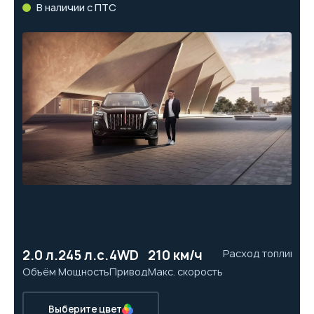
В наличии с ПТС
2.0 л.
245 л.с.
4WD
210 км/ч
Расход топлива
7.
Объём
Мощность
Привод
Макс. скорость
Ра
Выберите цвет