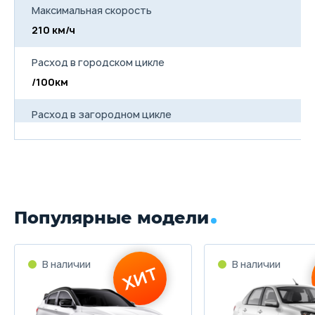
Максимальная скорость
210 км/ч
Расход в городском цикле
/100км
Расход в загородном цикле
/100км
Расход в смешанном цикле
7.9/100км
Популярные модели
Объем топливного бака
64 л
Длина
4785 мм