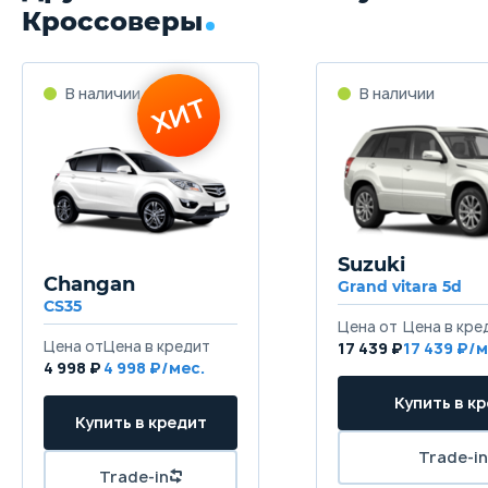
Трансмиссия
Кроссоверы
Автоматическая
Привод
В наличии
В наличии
ХИТ
Полный
Передняя подвеска
Независимая подвеска Макферсона (со стабилизат
Задняя подвеска
Suzuki
Независимая многорычажная подвеска (со стабили
Changan
Grand vitara 5d
CS35
Цена от
Цена в кре
Передние тормоза
Цена от
Цена в кредит
17 439 ₽
17 439 ₽/м
Дисковые вентилируемые
4 998 ₽
4 998 ₽/мес.
Купить в к
Задние тормоза
Купить в кредит
Дисковые
Trade-in
Trade-in