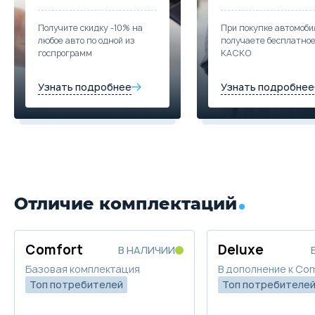
Забронировать
Получите скидку -10% на
При покупке автомоби
любое авто по одной из
получаете бесплатно
Trade-in
госпрограмм
КАСКО
Узнать подробнее
Узнать подробнее
Отличие комплектаций
Comfort
Deluxe
В НАЛИЧИИ
Базовая комплектация
В дополнение к Co
Топ потребителей
Топ потребителе