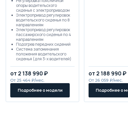
Регулировка поясничной
опоры водительского
сиденья с электроприводом
Электропривод регулировок
водительского сиденья по 8
направлениям
Электропривод регулировок
пассажирского сиденья по 4
направлениям
Подогрев передних сидений
Система запоминания
положения водительского
сиденья (для 3-х водителей)
Система запоминания
положения боковых зеркал
от 2 138 990 ₽
от 2 188 990 ₽
Спинки сидений 2-го ряда,
складывающиеся в
От 25 464 ₽/мес.
От 26 059 ₽/мес.
пропорции 60/40
Подушки сидений 2-го ряда,
Подробнее о модели
Подробнее о 
раскладывающиеся в
пропорции 60/40
Сетчатые карманы на
спинках передних сидений
Функция наклона правого
зеркала при движении
задним ходом
Рулевое колесо с кожаной