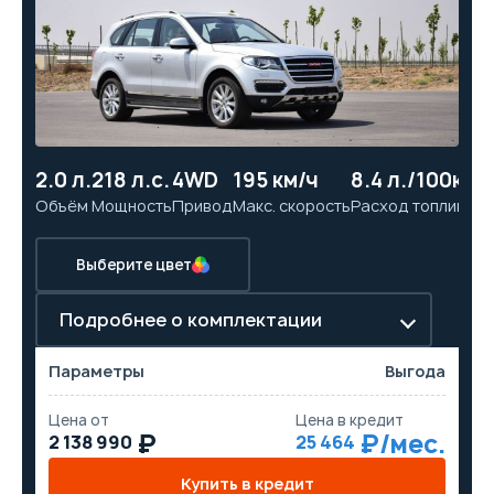
2.0 л.
218 л.с.
4WD
195 км/ч
8.4 л./100км
1
Объём
Мощность
Привод
Макс. скорость
Расход топлива
Ра
Выберите цвет
Подробнее о комплектации
Параметры
Выгода
Цена от
Цена в кредит
2 138 990
25 464
Купить в кредит