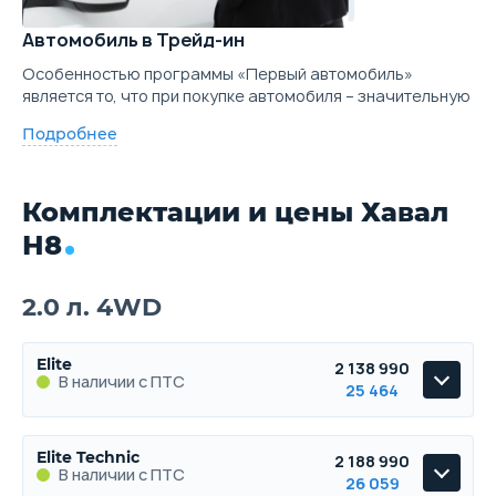
Автомобиль в Трейд-ин
Особенностью программы «Первый автомобиль»
является то, что при покупке автомобиля – значительную
Подробнее
Комплектации и цены Хавал
Н8
2.0 л. 4WD
Elite
2 138 990
В наличии с ПТС
25 464
Elite
Elite Technic
2 188 990
В наличии с ПТС
В наличии с ПТС
26 059