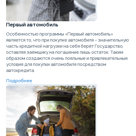
Подробнее о комплектации
Параметры
Выгода
Первый автомобиль
Особенностью программы «Первый автомобиль»
Цена от
Цена в кредит
является то, что при покупке автомобиля – значительную
2 188 990
26 059
часть кредитной нагрузки на себя берёт Государство,
оставляя заёмщику на погашение лишь остаток. Таким
Купить в кредит
образом создаются очень лояльные и привлекательные
условия для покупки автомобиля посредством
автокредита.
Забронировать
Подробнее
Trade-in