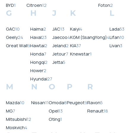
BYD
1
Citroen
12
Foton
2
G
H
J
K
L
GAC
10
Haima
2
JAC
13
Kaiyi
4
Lada
53
Geely
24
Haval
23
Jaecoo
4
KGM (SsangYong)
4
Lifan
10
Great Wall
9
Hawtai
2
Jeland
2
KIA
37
Livan
3
Honda
7
Jetour
7
Knewstar
1
Hongqi
2
Jetta
5
Hower
2
Hyundai
27
M
N
O
P
R
Mazda
10
Nissan
11
Omoda
6
Peugeot
9
Ravon
5
MG
7
Opel
13
Renault
18
Mitsubishi
12
Oting
1
Moskvich
4