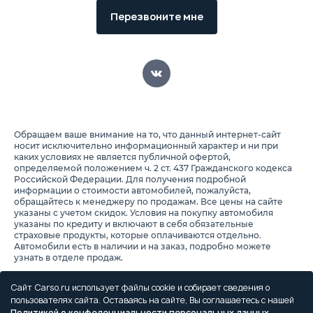
Перезвоните мне
Обращаем ваше внимание на то, что данный интернет-сайт
носит исключительно информационный характер и ни при
каких условиях не является публичной офертой,
определяемой положением ч. 2 ст. 437 Гражданского кодекса
Российской Федерации. Для получения подробной
информации о стоимости автомобилей, пожалуйста,
обращайтесь к менеджеру по продажам. Все цены на сайте
указаны с учетом скидок. Условия на покупку автомобиля
указаны по кредиту и включают в себя обязательные
страховые продукты, которые оплачиваются отдельно.
Автомобили есть в наличии и на заказ, подробно можете
узнать в отделе продаж.
Предоставляя свои персональные данные и используя
настоящий веб-сайт, Вы соглашаетесь с обработкой Ваших
Сайт Carso.ru использует файлы cookie и собирает сведения о
персональных данных и принимаете условия их обработки.
пользователях сайта. Оставаясь на сайте, Вы соглашаетесь с нашей
Политикой о конфеденциальности персональных данных
.