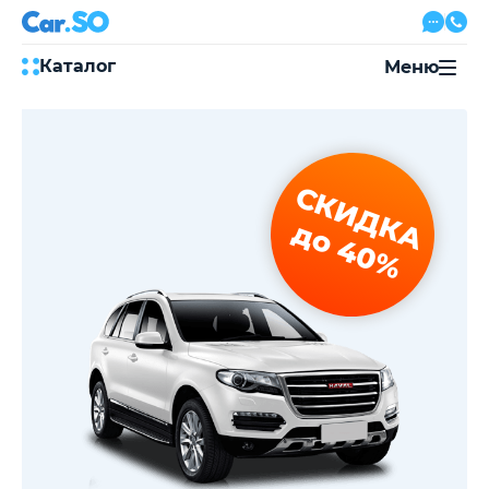
Каталог
Меню
Автокредит
Трейд-ин
Акции
СКИДКА
Выкуп авто
Сервис
до 40%
Автожурнал
Контакты
8 800 500-03-23
с 08:00 по 20:00, без выходных
Привольная улица, 2, к5
Перезвоните мне