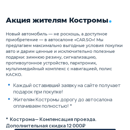
отделкой, регулировкой по
вылету и высоте
Многофункциональное
Акция жителям Костромы
рулевое колесо
Клавиши переключения
передач на рулевом колесе
Автоматические
Новый автомобиль — не роскошь, а доступное
электростеклоподъемники
приобретение — в автосалоне «CAR.SO»! Мы
всех дверей
предлагаем максимально выгодные условия покупки
Атмосферная подсветка
авто и дарим ценные и исключительно полезные
салона
подарки: зимнюю резину, сигнализацию,
Шторка багажного
противоугонное устройство, парктроник,
отделения
Механизм для фиксации
мультимедийный комплекс с навигацией, полис
вещей в багажном отделении
КАСКО.
Накладки на пороги из
нержавеющей стали
Каждый оставивший заявку на сайте получает
Металлические накладки на
подарок при покупке!
педали
Цветной дисплей бортового
Жителям Костромы дорогу до автосалона
компьютера в комбинации
оплачиваем полностью! *
приборов
8" цветной
многофункциональный
* Кострома— Компенсация проезда.
сенсорный дисплей
Дополнительная скидка 12 000₽
Солнцезащитные козырьки с