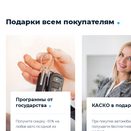
Параметры
Выгода
Купить в кредит
Цена от
Цена в кредит
Подарки всем покупателям
2 188 990
26 059
Забронировать
Купить в кредит
Trade-in
Забронировать
Trade-in
Программы от
государства
КАСКО в подар
Получите скидку -10% на
При покупке автомоби
любое авто по одной из
получаете бесплатно