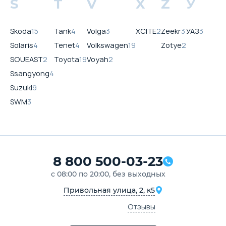
S
T
V
X
Z
У
Skoda
15
Tank
4
Volga
3
XCITE
2
Zeekr
3
УАЗ
3
Solaris
4
Tenet
4
Volkswagen
19
Zotye
2
SOUEAST
2
Toyota
19
Voyah
2
Ssangyong
4
Suzuki
9
SWM
3
8 800 500-03-23
с 08:00 по 20:00, без выходных
Привольная улица, 2, к5
Отзывы