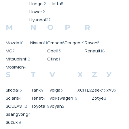
Hongqi
2
Jetta
5
Hower
2
Hyundai
27
M
N
O
P
R
Mazda
10
Nissan
11
Omoda
6
Peugeot
9
Ravon
5
MG
7
Opel
13
Renault
18
Mitsubishi
12
Oting
1
Moskvich
4
S
T
V
X
Z
У
Skoda
15
Tank
4
Volga
3
XCITE
2
Zeekr
3
УАЗ
3
Solaris
4
Tenet
4
Volkswagen
19
Zotye
2
SOUEAST
2
Toyota
19
Voyah
2
Ssangyong
4
Suzuki
9