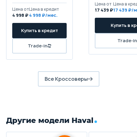
амортизаторами, со стабилизатором поперечной у
Цена от
Цена в кре
Цена от
Цена в кредит
17 439 ₽
17 439 ₽/м
4 998 ₽
4 998 ₽/мес.
Передние тормоза
Купить в к
Дисковые вентилируемые
Купить в кредит
Задние тормоза
Trade-in
Trade-in
Дисковые
Все Кроссоверы
Другие модели Haval