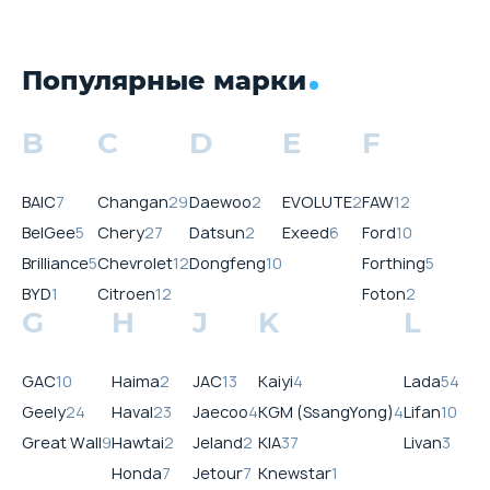
Популярные марки
B
C
D
E
F
BAIC
7
Changan
29
Daewoo
2
EVOLUTE
2
FAW
12
BelGee
5
Chery
27
Datsun
2
Exeed
6
Ford
10
Brilliance
5
Chevrolet
12
Dongfeng
10
Forthing
5
BYD
1
Citroen
12
Foton
2
G
H
J
K
L
GAC
10
Haima
2
JAC
13
Kaiyi
4
Lada
54
Geely
24
Haval
23
Jaecoo
4
KGM (SsangYong)
4
Lifan
10
Great Wall
9
Hawtai
2
Jeland
2
KIA
37
Livan
3
Honda
7
Jetour
7
Knewstar
1