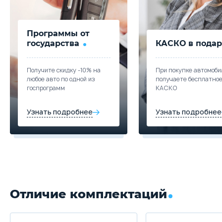
Купить в кредит
Trade-in
Программы от
Забронировать
государства
КАСКО в подар
Trade-in
Получите скидку -10% на
При покупке автомоби
любое авто по одной из
получаете бесплатно
госпрограмм
КАСКО
Узнать подробнее
Узнать подробнее
Отличие комплектаций