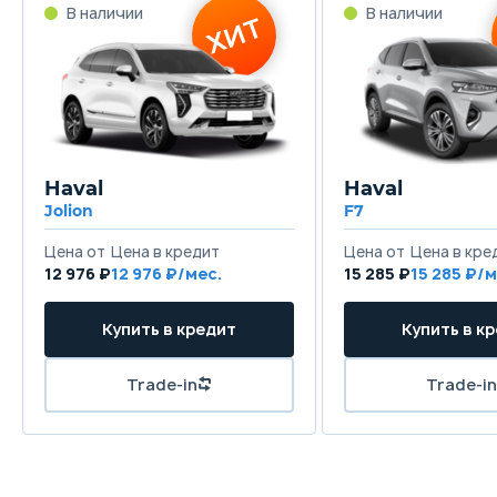
В наличии
В наличии
ХИТ
Haval
Haval
Jolion
F7
Цена от
Цена в кредит
Цена от
Цена в кре
12 976 ₽
12 976 ₽/мес.
15 285 ₽
15 285 ₽/м
Купить в кредит
Купить в к
Trade-in
Trade-in