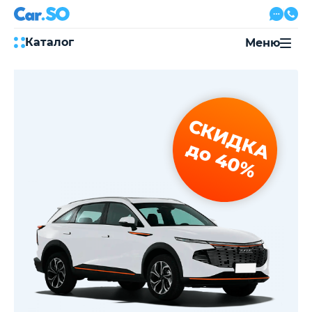
Каталог
Меню
Автокредит
Трейд-ин
Акции
СКИДКА
Выкуп авто
Сервис
до 40%
Автожурнал
Контакты
8 800 500-03-23
с 08:00 по 20:00, без выходных
Привольная улица, 2, к5
Перезвоните мне