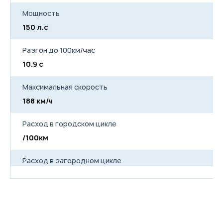
Иммобилайзер
Мощность
Сигнализация
Центральный замок с
150 л.с
дистанционным
управлением
Неполноразмерное
Разгон до 100км/час
запасное колесо (докатка)
10.9 с
Легкосплавные колесные
диски 18" с шинами
размерностью 225/60
Максимальная скорость
188 км/ч
Расход в городском цикле
/100км
Расход в загородном цикле
/100км
Расход в смешанном цикле
7.3/100км