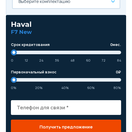
Выберите комплектацию
Haval
F7 New
Срок кредитования
0
мес.
0
12
24
36
48
60
72
84
Первоначальный взнос
0
₽
0%
20%
40%
60%
80%
Получить предложение