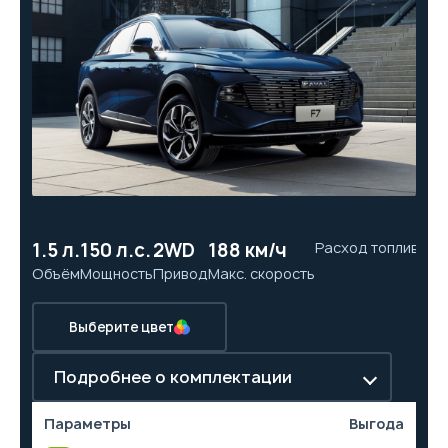
1.5 л.
150 л.с.
2WD
188 км/ч
Расход топлива
10
Объём
Мощность
Привод
Макс. скорость
Ра
Выберите цвет
Подробнее о комплектации
Параметры
Выгода