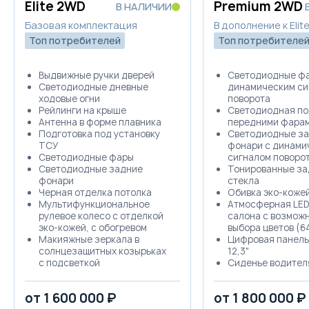
Elite 2WD
Premium 2WD
В НАЛИЧИИ
Базовая комплектация
В дополнение к Eli
Топ потребителей
Топ потребителе
Выдвижные ручки дверей
Светодиодные фа
Светодиодные дневные
динамическим си
ходовые огни
поворота
Рейлинги на крыше
Светодиодная по
Антенна в форме плавника
передними фара
Подготовка под установку
Светодиодные з
ТСУ
фонари с динами
Светодиодные фары
сигналом поворо
Светодиодные задние
Тонированные за
фонари
стекла
Черная отделка потолка
Обивка эко-коже
Мультифункциональное
Атмосферная LED
рулевое колесо с отделкой
салона с возмож
эко-кожей, с обогревом
выбора цветов (6
Макияжные зеркала в
Цифровая панель
солнцезащитных козырьках
12,3"
с подсветкой
Сиденье водител
Разъем 12v спереди
электрорегулиров
Разъем 12v в багажнике
направлениях и 
от 1 600 000 ₽
от 1 800 000 ₽
Шторка в багажнике
поддержкой в 2-х