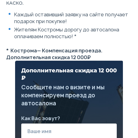
КАСКО.
подлокотник
размерностью 23
Датчик света и датчик
Каждый оставивший заявку на сайте получает
дождя
Объем бачка
подарок при покупке!
стеклоомывателя 4.6л
Жителям Костромы дорогу до автосалона
Индикатор низкого уровня
омывающей жидкости
оплачиваем полностью! *
Система выбора режима
движения: Normal, Eco, Sport,
* Кострома— Компенсация проезда.
Snow (только для двигателя
1.5Т)
Дополнительная скидка 12 000₽
Цифровая панель приборов
10,25"
Дополнительная скидка 12 000
Сиденье водителя с
механической регулировкой
₽
в 6 направлениях
Сообщите нам о визите и мы
Сиденье пассажира с
механической регулировкой
компенсируем проезд до
в 4 направлениях
автосалона
Боковые электрозеркала с
обогревом
Телематические сервисы
Как Вас зовут?
HAVAL CONNECTION
Интегрированные сервисы
Яндекс
Голосовое управление