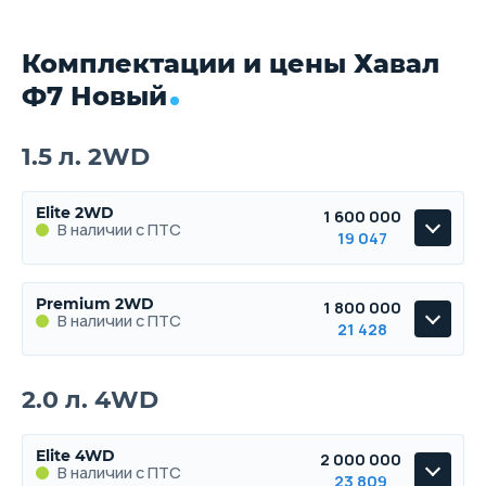
Комплектации и цены Хавал
Ф7 Новый
1.5 л. 2WD
Elite 2WD
1 600 000
В наличии с ПТС
19 047
Elite 2WD
Premium 2WD
1 800 000
В наличии с ПТС
В наличии с ПТС
21 428
Premium 2WD
2.0 л. 4WD
В наличии с ПТС
Elite 4WD
2 000 000
В наличии с ПТС
23 809