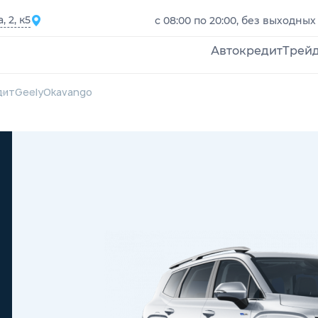
 2, к5
с 08:00 по 20:00, без выходных
Автокредит
Трей
дит
Geely
Okavango