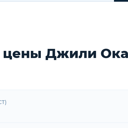
 цены Джили Ока
CT)