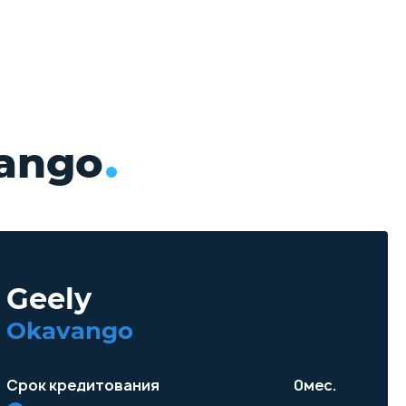
ango
Geely
Okavango
Срок кредитования
0
мес.