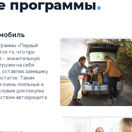
е программы
мобиль
граммы «Первый
ся то, что при
я – значительную
грузки на себя
, оставляя заёмщику
остаток. Таким
 очень лояльные и
словия для покупки
ством автокредита.