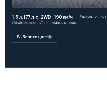
1.5 л.
177 л.с.
2WD
190 км/ч
Расход топлива
Объём
Мощность
Привод
Макс. скорость
Выберите цвет