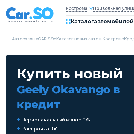
Привольная улица,
Кострома
Каталог
автомобилей
Автосалон «CAR.SO»
Каталог новых авто в Костроме
Кре
Купить новый
Geely Okavango
в
кредит
Первоначальный взнос 0%
Рассрочка 0%