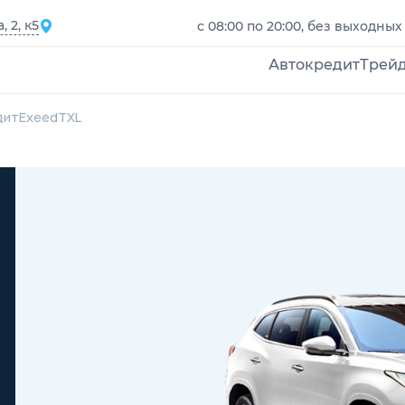
 2, к5
с 08:00 по 20:00, без выходных
Автокредит
Трей
дит
Exeed
TXL