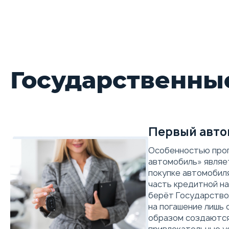
Flagship
186 л.с. | 7-ступенчатая роботиз
В наличии с ПТС
Государственны
Первый авто
Особенностью про
автомобиль» являет
покупке автомобил
часть кредитной на
берёт Государство
на погашение лишь 
образом создаются