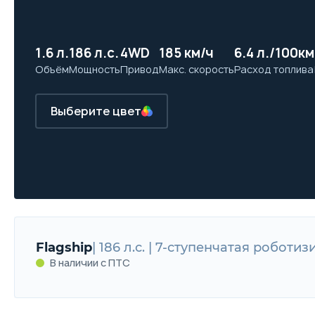
1.6 л.
186 л.с.
4WD
185 км/ч
6.4 л./100км
Объём
Мощность
Привод
Макс. скорость
Расход топлива
Выберите цвет
Flagship
| 186 л.с. | 7-ступенчатая роботи
В наличии с ПТС