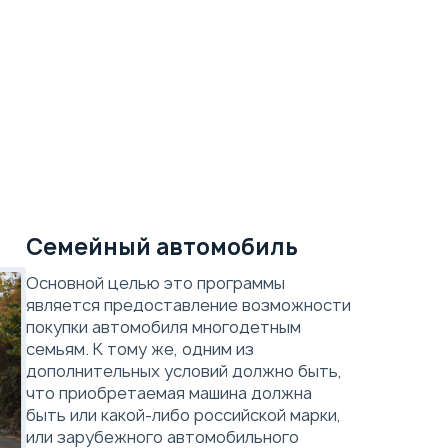
Exeed TXL
Flagship
Параметры
Выгода
Скидка в кредит
250 000 ₽
Семейный автомобиль
Скидка в Трейд-ин
150 000 ₽
Основной целью это программы
является предоставление возможности
покупки автомобиля многодетным
Комплект зимней резины
семьям. К тому же, одним из
дополнительных условий должно быть,
Страховка в подарок
что приобретаемая машина должна
Оплата проезда до автосалона
быть или какой-либо российской марки,
или зарубежного автомобильного