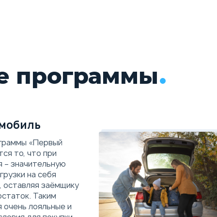
ированная (7DCT)
е программы
мобиль
граммы «Первый
ся то, что при
я – значительную
грузки на себя
, оставляя заёмщику
остаток. Таким
 очень лояльные и