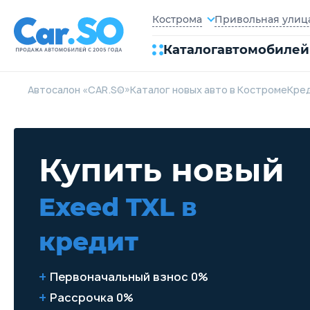
Привольная улица,
Кострома
Каталог
автомобилей
Автосалон «CAR.SO»
Каталог новых авто в Костроме
Кре
Купить новый
Exeed TXL
в
кредит
Первоначальный взнос 0%
Рассрочка 0%