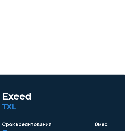
Exeed
TXL
Срок кредитования
0
мес.