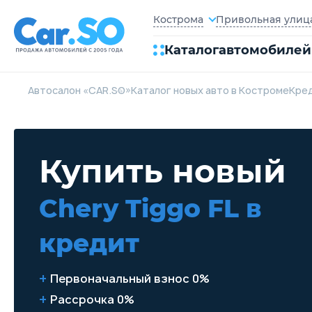
Привольная улица,
Кострома
Каталог
автомобилей
Автосалон «CAR.SO»
Каталог новых авто в Костроме
Кре
Купить новый
Chery Tiggo FL
в
кредит
Первоначальный взнос 0%
Рассрочка 0%