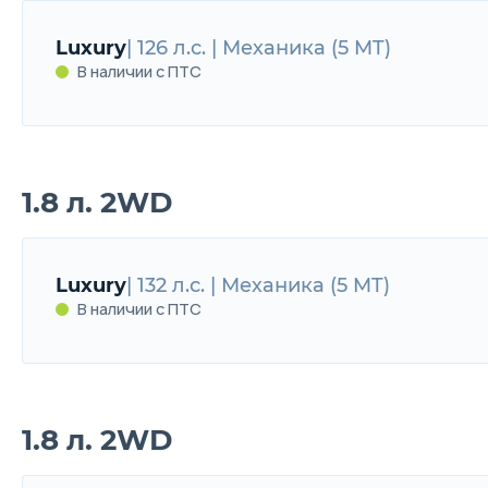
Comfort плюс парктроники
126 л.с. | Мех
Luxury
| 126 л.с. | Механика (5 MT)
В наличии с ПТС
В наличии с ПТС
1.8 л. 2WD
Luxury
126 л.с. | Механика (5 MT)
В наличии с ПТС
Luxury
| 132 л.с. | Механика (5 MT)
В наличии с ПТС
1.8 л. 2WD
Luxury
132 л.с. | Механика (5 MT)
В наличии с ПТС