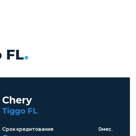
 FL
Chery
Tiggo FL
Срок кредитования
0
мес.