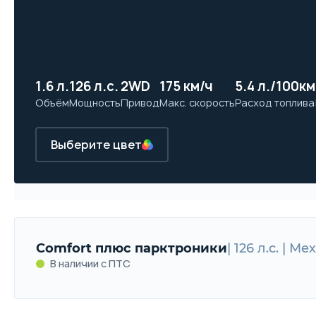
1.6 л.
126 л.с.
2WD
175 км/ч
5.4 л./100км
Объём
Мощность
Привод
Макс. скорость
Расход топлива
Выберите цвет
Comfort плюс парктроники
| 126 л.с. | М
В наличии с ПТС