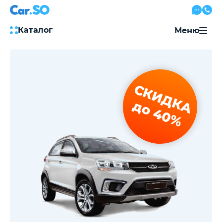
Каталог
Меню
Автокредит
Трейд-ин
Акции
СКИДКА
Выкуп авто
Сервис
до 40%
Автожурнал
Контакты
8 800 500-03-23
с 08:00 по 20:00, без выходных
Привольная улица, 2, к5
Перезвоните мне