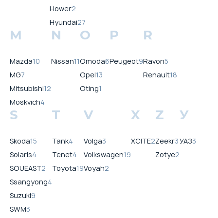
Hower
2
Hyundai
27
M
N
O
P
R
Mazda
10
Nissan
11
Omoda
6
Peugeot
9
Ravon
5
MG
7
Opel
13
Renault
18
Mitsubishi
12
Oting
1
Moskvich
4
S
T
V
X
Z
У
Skoda
15
Tank
4
Volga
3
XCITE
2
Zeekr
3
УАЗ
3
Solaris
4
Tenet
4
Volkswagen
19
Zotye
2
SOUEAST
2
Toyota
19
Voyah
2
Ssangyong
4
Suzuki
9
SWM
3