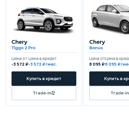
Chery
Chery
Tiggo 2 Pro
Bonus
Цена от
Цена в кредит
Цена от
Цена в кред
-3 572 ₽
-3 572 ₽/мес.
8 095 ₽
8 095 ₽/ме
Купить в кредит
Купить в к
Trade-in
Trade-in