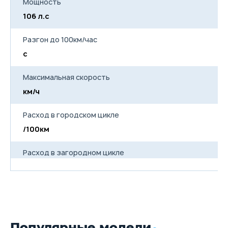
Мощность
106 л.с
Разгон до 100км/час
с
Максимальная скорость
км/ч
Расход в городском цикле
/100км
Расход в загородном цикле
/100км
Расход в смешанном цикле
/100км
Популярные модели
Объем топливного бака