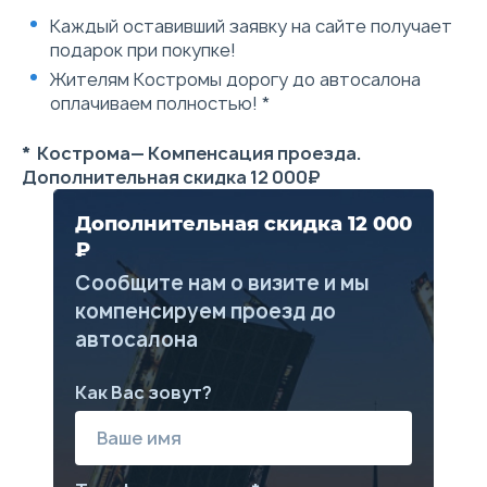
двухцветный с кожаными
Каждый оставивший заявку на сайте получает
вставками
подарок при покупке!
Сиденья комбинированные
двухцветные ткань
Жителям Костромы дорогу до автосалона
Водительское сиденье с
оплачиваем полностью! *
механической регулировкой
в 4-х направлениях
Заднее сиденье,
* Кострома— Компенсация проезда.
складывающееся в
Дополнительная скидка 12 000₽
соотношении 60/40
Крепления для детского
сидения ISOFIX
Дополнительная скидка 12 000
Бортовой компьютер
₽
Рулевая колонка с
регулировкой по высоте
Сообщите нам о визите и мы
Солнцезащитный козырек
компенсируем проезд до
водителя и переднего
пассажира с косметическим
автосалона
зеркалом
Площадка для отдыха левой
ноги водителя
Как Вас зовут?
Розетка 12 В
Съемная пепельница
CD-плеер
Радио
Разъем присоединения USB