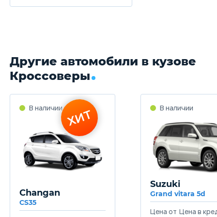
1290 кг
Объём багажника
420 л
Другие автомобили в кузове
Трансмиссия
Кроссоверы
Механическая
Привод
В наличии
В наличии
ХИТ
Передний
Передняя подвеска
Независимая, пружинная, типа McPherson, со стаб
поперечной устойчивости
Suzuki
Задняя подвеска
Changan
Grand vitara 5d
Независимая, на поперечных рычагах, с гидравличе
CS35
телескопическими амортизаторами и стабилизатор
Цена от
Цена в кре