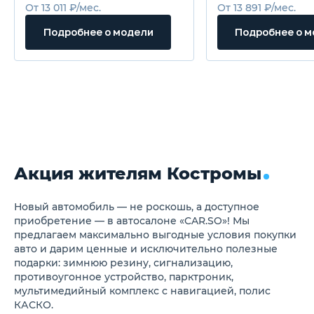
Электронное
От 13 011 ₽/мес.
От 13 891 ₽/мес.
противоугонное устройство
Антиблокировочная система
Подробнее о модели
Подробнее о 
(ABS)
Электронная система
распределения тормозных
усилий (EBD)
Блокировка задних дверей
от открывания детьми
3-хточечные ремни
безопасности задних
сидений
Подушки безопасности
водителя и переднего
Акция жителям Костромы
пассажира
Напоминание о
непристёгнутом ремне
водителя
Новый автомобиль — не роскошь, а доступное
Задние противотуманные
приобретение — в автосалоне «CAR.SO»! Мы
фонари
предлагаем максимально выгодные условия покупки
Дополнительный стоп-
авто и дарим ценные и исключительно полезные
сигнал
подарки: зимнюю резину, сигнализацию,
Электростеклоподъемники
противоугонное устройство, парктроник,
Центральный замок с
дистанционным
мультимедийный комплекс с навигацией, полис
управлением
КАСКО.
Салон комбинированный