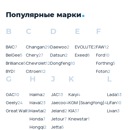
Популярные марки
B
C
D
E
F
BAIC
7
Changan
29
Daewoo
2
EVOLUTE
2
FAW
12
BelGee
5
Chery
27
Datsun
2
Exeed
6
Ford
10
Brilliance
5
Chevrolet
12
Dongfeng
10
Forthing
5
BYD
1
Citroen
12
Foton
2
G
H
J
K
L
GAC
10
Haima
2
JAC
13
Kaiyi
4
Lada
53
Geely
24
Haval
23
Jaecoo
4
KGM (SsangYong)
4
Lifan
10
Great Wall
9
Hawtai
2
Jeland
2
KIA
37
Livan
3
Honda
7
Jetour
7
Knewstar
1
Hongqi
2
Jetta
5