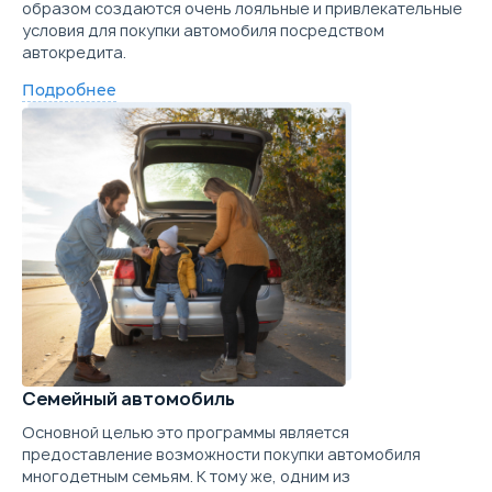
образом создаются очень лояльные и привлекательные
Забронировать
условия для покупки автомобиля посредством
Цена от
Цена в кредит
автокредита.
1 269 900
15 117
Trade-in
Подробнее
Купить в кредит
Забронировать
Trade-in
Семейный автомобиль
Основной целью это программы является
предоставление возможности покупки автомобиля
многодетным семьям. К тому же, одним из