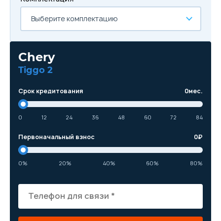
Выберите комплектацию
Chery
Tiggo 2
Срок кредитования
0
мес.
0
12
24
36
48
60
72
84
Первоначальный взнос
0
₽
0%
20%
40%
60%
80%