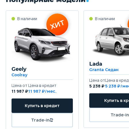
50 л
Длина
4200 мм
Ширина
1760 мм
Lada
Высота
Geely
Granta Седан
1570 мм
Coolray
Колёсная база
5 238 ₽
5 238
11 987 ₽
11 987
2555 мм
Клиренс
186 мм
Масса