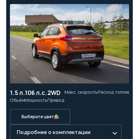
1.5 л.
106 л.с.
2WD
Макс. скорость
Расход топлива
Ра
Объём
Мощность
Привод
Выберите цвет
Подробнее о комплектации