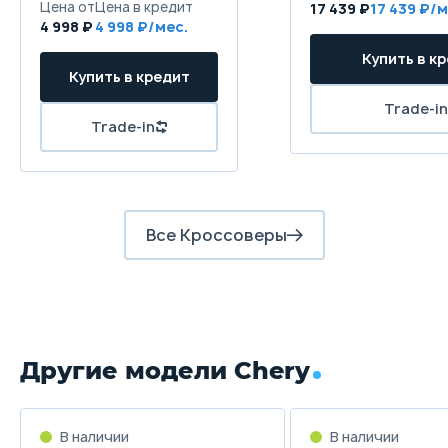
устойчивости
Цена от
Цена в кредит
17 439 ₽
17 439 ₽/м
4 998 ₽
4 998 ₽/мес.
Передние тормоза
Купить в к
Купить в кредит
Дисковые вентилируемые
Trade-in
Задние тормоза
Trade-in
Дисковые не вентилируемые
Все Кроссоверы
Другие модели Chery
В наличии
В наличии