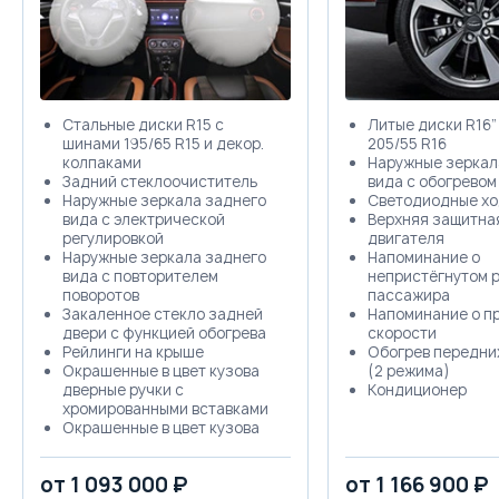
Стальные диски R15 с
Литые диски R16”
шинами 195/65 R15 и декор.
205/55 R16
колпаками
Наружные зеркал
Задний стеклоочиститель
вида с обогревом
Наружные зеркала заднего
Светодиодные хо
вида с электрической
Верхняя защитна
регулировкой
двигателя
Наружные зеркала заднего
Напоминание о
вида с повторителем
непристёгнутом 
поворотов
пассажира
Закаленное стекло задней
Напоминание о п
двери с функцией обогрева
скорости
Рейлинги на крыше
Обогрев передни
Окрашенные в цвет кузова
(2 режима)
дверные ручки с
Кондиционер
хромированными вставками
Окрашенные в цвет кузова
наружные зеркала заднего
вида
от 1 093 000 ₽
от 1 166 900 ₽
Спойлер задний