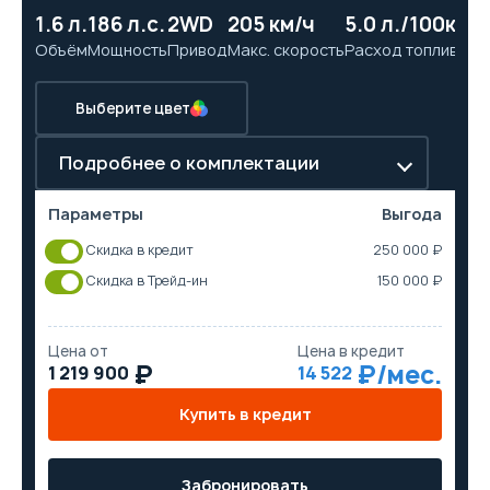
1.6 л.
186 л.с.
2WD
205 км/ч
5.0 л./100км
8.
Объём
Мощность
Привод
Макс. скорость
Расход топлива
Ра
Выберите цвет
Подробнее о комплектации
Параметры
Выгода
Скидка в кредит
250 000 ₽
Скидка в Трейд-ин
150 000 ₽
Цена от
Цена в кредит
1 219 900
14 522
Купить в кредит
Забронировать