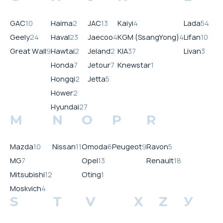
GAC
10
Haima
2
JAC
13
Kaiyi
4
Lada
54
Geely
24
Haval
23
Jaecoo
4
KGM (SsangYong)
4
Lifan
10
Great Wall
9
Hawtai
2
Jeland
2
KIA
37
Livan
3
Honda
7
Jetour
7
Knewstar
1
Hongqi
2
Jetta
5
Hower
2
Hyundai
27
M
N
O
P
R
Mazda
10
Nissan
11
Omoda
6
Peugeot
9
Ravon
5
MG
7
Opel
13
Renault
18
Mitsubishi
12
Oting
1
Moskvich
4
S
T
V
X
Z
У