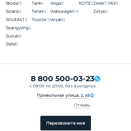
Skoda
15
Tank
4
Volga
3
XCITE
2
Zeekr
3
УАЗ
3
Solaris
4
Tenet
4
Volkswagen
19
Zotye
2
SOUEAST
2
Toyota
19
Voyah
2
Ssangyong
4
Suzuki
9
SWM
3
8 800 500-03-23
с 08:00 по 20:00, без выходных
Привольная улица, 2, к5
Отзывы
Перезвоните мне