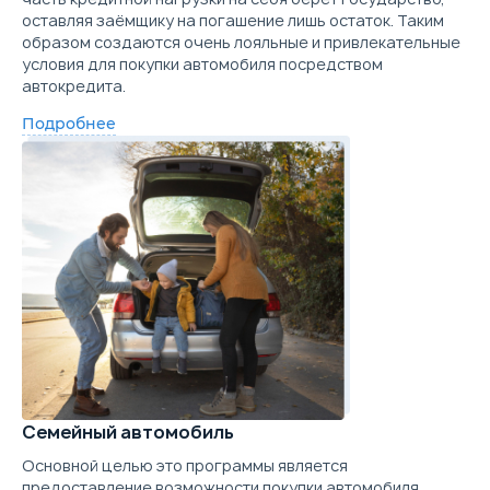
оставляя заёмщику на погашение лишь остаток. Таким
Параметры
Выгода
образом создаются очень лояльные и привлекательные
Скидка в кредит
250 000 ₽
условия для покупки автомобиля посредством
Цена от
Цена в кредит
автокредита.
1 319 900
15 713
Скидка в Трейд-ин
150 000 ₽
Подробнее
Купить в кредит
Цена от
Цена в кредит
1 369 900
16 308
Забронировать
Купить в кредит
Trade-in
Забронировать
Trade-in
Семейный автомобиль
Основной целью это программы является
предоставление возможности покупки автомобиля