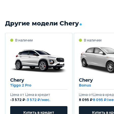
Другие модели Chery
В наличии
В наличии
Chery
Chery
Tiggo 2 Pro
Bonus
Цена от
Цена в кредит
Цена от
Цена в кред
-3 572 ₽
-3 572 ₽/мес.
8 095 ₽
8 095 ₽/ме
Купить в кредит
Купить в к