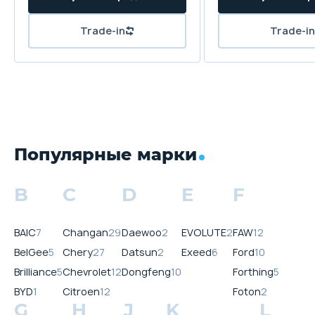
Trade-in
Trade-in
Популярные марки
B
C
D
E
F
BAIC
7
Changan
29
Daewoo
2
EVOLUTE
2
FAW
12
BelGee
5
Chery
27
Datsun
2
Exeed
6
Ford
10
Brilliance
5
Chevrolet
12
Dongfeng
10
Forthing
5
BYD
1
Citroen
12
Foton
2
G
H
J
K
L