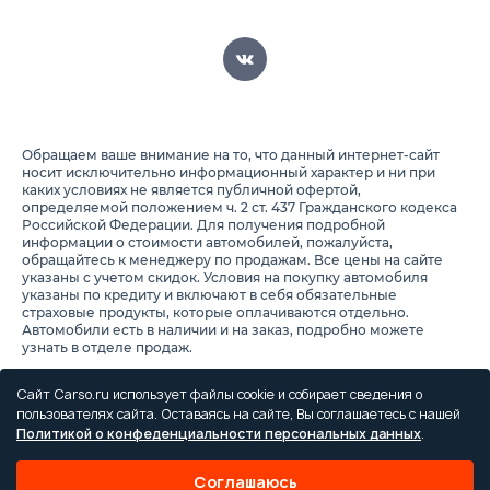
Обращаем ваше внимание на то, что данный интернет-сайт
носит исключительно информационный характер и ни при
каких условиях не является публичной офертой,
определяемой положением ч. 2 ст. 437 Гражданского кодекса
Российской Федерации. Для получения подробной
информации о стоимости автомобилей, пожалуйста,
обращайтесь к менеджеру по продажам. Все цены на сайте
указаны с учетом скидок. Условия на покупку автомобиля
указаны по кредиту и включают в себя обязательные
страховые продукты, которые оплачиваются отдельно.
Автомобили есть в наличии и на заказ, подробно можете
узнать в отделе продаж.
Предоставляя свои персональные данные и используя
настоящий веб-сайт, Вы соглашаетесь с обработкой Ваших
Сайт Carso.ru использует файлы cookie и собирает сведения о
персональных данных и принимаете условия их обработки.
пользователях сайта. Оставаясь на сайте, Вы соглашаетесь с нашей
Политикой о конфеденциальности персональных данных
.
Политика конфиденциальности
Правила проведения акций
Соглашаюсь