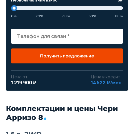
Первоначальный взнос
0
₽
0%
20%
40%
60%
80%
Получить предложение
Цена от
Цена в кредит
1 219 900 ₽
14 522 ₽/мес.
Комплектации и цены Чери
Арризо 8