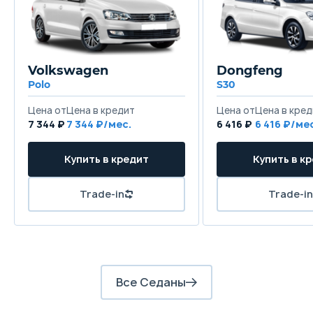
Передняя подвеска
Независимая, типа McPherson
Задняя подвеска
Volkswagen
Dongfeng
Независимая, многорычажная
Polo
S30
Цена от
Цена в кредит
Цена от
Цена в кред
Передние тормоза
7 344 ₽
7 344 ₽/мес.
6 416 ₽
6 416 ₽/ме
Дисковые вентилируемые
Купить в кредит
Купить в к
Задние тормоза
Дисковые
Trade-in
Trade-in
Все Седаны