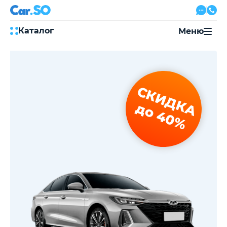
Каталог
Меню
Автокредит
Трейд-ин
Акции
СКИДКА
Выкуп авто
Сервис
до 40%
Автожурнал
Контакты
8 800 500-03-23
с 08:00 по 20:00, без выходных
Привольная улица, 2, к5
Перезвоните мне