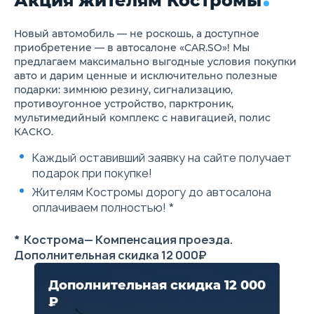
Акция жителям Костромы
Предупреждение о
покидании полосы (LDW)
Ассистент удержания в
Новый автомобиль — не роскошь, а доступное
полосе (LKA)
приобретение — в автосалоне «CAR.SO»! Мы
Система помощи при
предлагаем максимально выгодные условия покупки
движении в пробках
авто и дарим ценные и исключительно полезные
(TJA/ICA)
подарки: зимнюю резину, сигнализацию,
Адаптивный круиз-контроль
противоугонное устройство, парктроник,
(ACC)
Система предупреждения о
мультимедийный комплекс с навигацией, полис
фронтальном столкновении
КАСКО.
(FCW)
Система автономного
Каждый оставивший заявку на сайте получает
экстренного торможения
подарок при покупке!
(AEB)
Предупреждение о наезде
Жителям Костромы дорогу до автосалона
сзади (RCW)
оплачиваем полностью! *
Подушки безопасности
водителя и переднего
пассажира
* Кострома— Компенсация проезда.
Боковые передние подушки
Дополнительная скидка 12 000₽
безопасности
Шторки безопасности
Передние ремни
Дополнительная скидка 12 000
безопасности с
₽
регулировкой по высоте