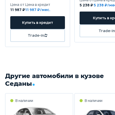
Колёсная база
5 238 ₽
5 238
11 987 ₽
11 987
2770 мм
Клиренс
144 мм
Масса
1885 кг
Объём багажника
455 л
Другие автомобили в кузове
Трансмиссия
Седаны
7DCT
Привод
В наличии
В наличии
Передний