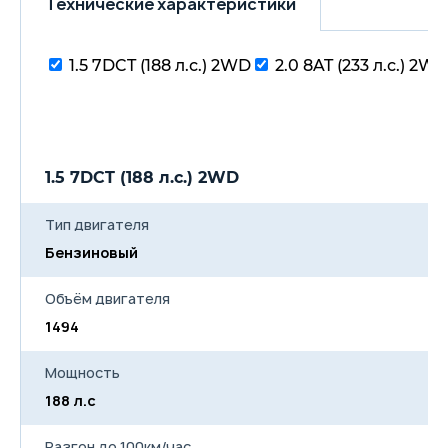
Технические характеристики
для пассажиров второго
ряда с подстаканником
Индивидуальная
светодиодная подсветка
1.5 7DCT (188 л.с.) 2WD
2.0 8AT (233 л.с.) 2W
для пассажиров заднего
ряда
Механизм складывания
задних сидений (в
пропорции 40/60)
Панорамная крыша
1.5 7DCT (188 л.с.) 2WD
Электропривод двери
багажника с бесключевым
доступом
Тип двигателя
Интегрированный
органайзер под полом
Бензиновый
багажного отделения
Подсветка багажного
Объём двигателя
отделения
Система экстренной помощи
1494
ЭРА ГЛОНАСС
Антиблокировочная система
(ABS)
Мощность
Электронная система
188 л.с
распределения тормозных
усилий (EBD)
Электронная система
Разгон до 100км/час