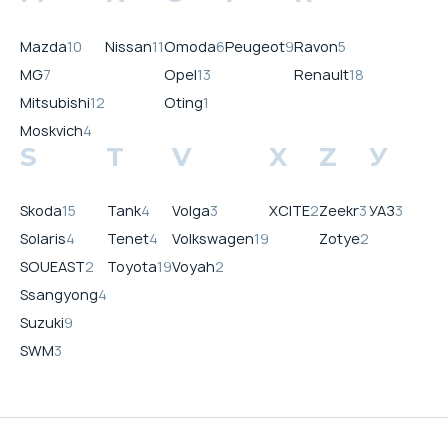
Mazda
10
Nissan
11
Omoda
6
Peugeot
9
Ravon
5
MG
7
Opel
13
Renault
18
Mitsubishi
12
Oting
1
Moskvich
4
S
T
V
X
Z
У
Skoda
15
Tank
4
Volga
3
XCITE
2
Zeekr
3
УАЗ
3
Solaris
4
Tenet
4
Volkswagen
19
Zotye
2
SOUEAST
2
Toyota
19
Voyah
2
Ssangyong
4
Suzuki
9
SWM
3