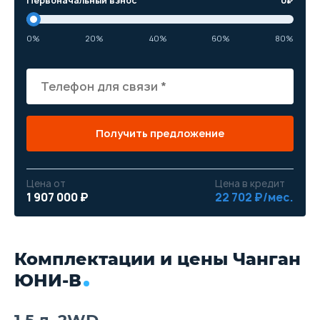
Первоначальный взнос
0
₽
0%
20%
40%
60%
80%
Получить предложение
Цена от
Цена в кредит
1 907 000 ₽
22 702 ₽/мес.
Комплектации и цены Чанган
ЮНИ-В