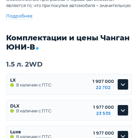
является то, что при покупке автомобиля – значительную
Подробнее
Комплектации и цены Чанган
ЮНИ-В
1.5 л. 2WD
LX
1 907 000
В наличии с ПТС
22 702
LX
DLX
1 977 000
В наличии с ПТС
В наличии с ПТС
23 535
DLX
Luxe
1 977 000
В наличии с ПТС
В наличии с ПТС