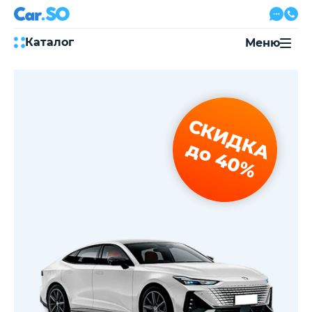
Каталог
Меню
Автокредит
Трейд-ин
Акции
СКИДКА
Выкуп авто
Сервис
до 40%
Автожурнал
Контакты
8 800 500-03-23
с 08:00 по 20:00, без выходных
Привольная улица, 2, к5
Перезвоните мне