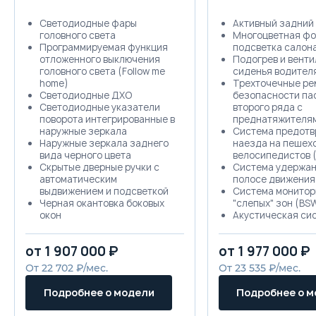
Светодиодные фары
Активный задний
головного света
Многоцветная фо
Программируемая функция
подсветка салон
отложенного выключения
Подогрев и вент
головного света (Follow me
сиденья водител
home)
Трехточечные ре
Светодиодные ДХО
безопасности па
Светодиодные указатели
второго ряда с
поворота интегрированные в
преднатяжителя
наружные зеркала
Система предот
Наружные зеркала заднего
наезда на пешех
вида черного цвета
велосипедистов 
Скрытые дверные ручки с
Система удержан
автоматическим
полосе движения
выдвижением и подсветкой
Система монитор
Черная окантовка боковых
"слепых" зон (BS
окон
Акустическая си
Легкосплавные диски R18
с 10 динамиками
Дополнительный стоп-
Климат-контроль 
от 1 907 000 ₽
от 1 977 000 ₽
сигнал в задней двери
фильтром, иониз
Задний противотуманный
воздуха и функци
От 22 702 ₽/мес.
От 23 535 ₽/мес.
фонарь
дистанционного 
Задняя опоясывающая
Пневматические 
Подробнее о модели
Подробнее о 
светодиодная оптика
капота
Подсветка заднего
Система автомат