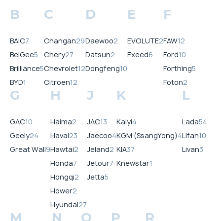
B
C
D
E
F
BAIC
7
Changan
29
Daewoo
2
EVOLUTE
2
FAW
12
BelGee
5
Chery
27
Datsun
2
Exeed
6
Ford
10
Brilliance
5
Chevrolet
12
Dongfeng
10
Forthing
5
BYD
1
Citroen
12
Foton
2
G
H
J
K
L
GAC
10
Haima
2
JAC
13
Kaiyi
4
Lada
54
Geely
24
Haval
23
Jaecoo
4
KGM (SsangYong)
4
Lifan
10
Great Wall
9
Hawtai
2
Jeland
2
KIA
37
Livan
3
Honda
7
Jetour
7
Knewstar
1
Hongqi
2
Jetta
5
Hower
2
Hyundai
27
M
N
O
P
R