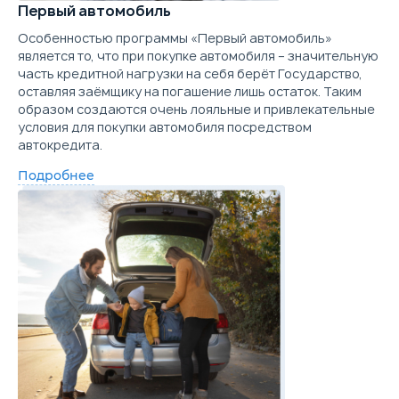
Выберите цвет
Первый автомобиль
Параметры
Выгода
Купить в кредит
Особенностью программы «Первый автомобиль»
Подробнее о комплектации
Цена от
Цена в кредит
является то, что при покупке автомобиля – значительную
1 977 000
23 535
часть кредитной нагрузки на себя берёт Государство,
Забронировать
Параметры
Выгода
оставляя заёмщику на погашение лишь остаток. Таким
Купить в кредит
образом создаются очень лояльные и привлекательные
условия для покупки автомобиля посредством
Цена от
Цена в кредит
Trade-in
автокредита.
2 047 000
24 369
Забронировать
Подробнее
Купить в кредит
Trade-in
Забронировать
Trade-in