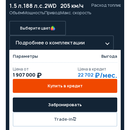
1.5 л.
188 л.с.
2WD
205 км/ч
Расход топлива
7.
Объём
Мощность
Привод
Макс. скорость
Ра
Выберите цвет
Подробнее о комплектации
Параметры
Выгода
Цена от
Цена в кредит
1 907 000
22 702
Купить в кредит
Забронировать
Trade-in