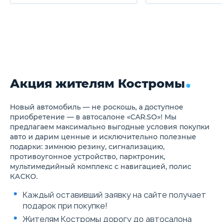
номерного знака
упраления дальн
Двойная система выхлопа
(HBA)
Рулевое колесо с отделкой
Система распозн
экокожей
дорожных знаков
Регулировка положения руля
Ассистент движе
по высоте и по вылету
"пробке" (TJA)
Многофункциональное
Датчик дождя
рулевое колесо с
возможностью управления
Акция жителям Костромы
мультимедиа
Подрулевые лепестки
переключения передач
Бортовой компьютер с
Новый автомобиль — не роскошь, а доступное
комплексом цветных
приобретение — в автосалоне «CAR.SO»! Мы
дисплеев (3"+10"+7")
предлагаем максимально выгодные условия покупки
Мягкая текстурированная
авто и дарим ценные и исключительно полезные
обивка панели приборов с
подарки: зимнюю резину, сигнализацию,
отделкой строчкой
противоугонное устройство, парктроник,
Фоновая подсветка салона
(64 цвета)
мультимедийный комплекс с навигацией, полис
Индивидуальные зеркала в
КАСКО.
солнцезащитных козырьках
Индивидуальная
Каждый оставивший заявку на сайте получает
светодиодная подсветка
подарок при покупке!
для пассажиров переднего
ряда
Жителям Костромы дорогу до автосалона