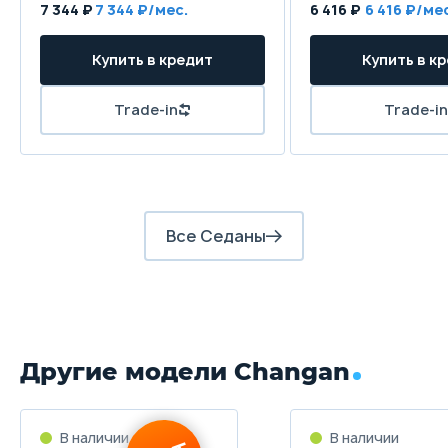
7 344 ₽
7 344 ₽/мес.
6 416 ₽
6 416 ₽/ме
Дисковые вентилируемые
Купить в кредит
Купить в к
Задние тормоза
Дисковые
Trade-in
Trade-in
Все Седаны
Другие модели Changan
В наличии
В наличии