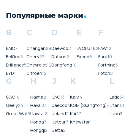
Популярные марки
B
C
D
E
F
BAIC
7
Changan
29
Daewoo
2
EVOLUTE
2
FAW
12
BelGee
5
Chery
27
Datsun
2
Exeed
6
Ford
10
Brilliance
5
Chevrolet
12
Dongfeng
10
Forthing
5
BYD
1
Citroen
12
Foton
2
G
H
J
K
L
GAC
10
Haima
2
JAC
13
Kaiyi
4
Lada
54
Geely
24
Haval
23
Jaecoo
4
KGM (SsangYong)
4
Lifan
10
Great Wall
9
Hawtai
2
Jeland
2
KIA
37
Livan
3
Honda
7
Jetour
7
Knewstar
1
Hongqi
2
Jetta
5