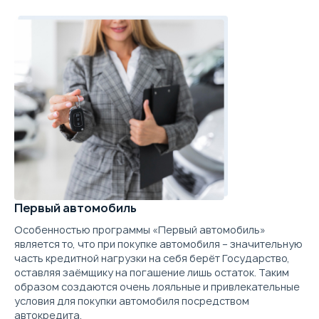
1.4 л.
155 л.с.
2WD
200 км/ч
Расход топлива
9.
Объём
Мощность
Привод
Макс. скорость
Ра
Первый автомобиль
Выберите цвет
Особенностью программы «Первый автомобиль»
является то, что при покупке автомобиля – значительную
часть кредитной нагрузки на себя берёт Государство,
Подробнее о комплектации
оставляя заёмщику на погашение лишь остаток. Таким
образом создаются очень лояльные и привлекательные
Параметры
Выгода
условия для покупки автомобиля посредством
автокредита.