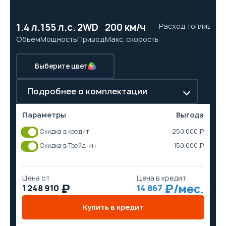
1.4 л.
155 л.с.
2WD
200 км/ч
Расход топлива
9.
Объём
Мощность
Привод
Макс. скорость
Ра
Выберите цвет
Подробнее о комплектации
Параметры
Выгода
Скидка в кредит
250 000 ₽
Скидка в Трейд-ин
150 000 ₽
Цена от
Цена в кредит
1 248 910
14 867
Купить в кредит