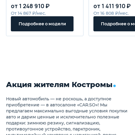
Задние противотуманные
от 1 248 910 ₽
от 1 411 910 ₽
фары
Декоративная полоса,
От 14 867 ₽/мес.
От 16 808 ₽/мес.
выделяющая все окно
Фортепианная окраска
Подробнее о модели
Подробнее о 
центральной стойки
Мягкая люксовая обивка
панели приборов
Многофункциональное
рулевое колесо с
возможностью управления
мультимедиа
Цифровая приборная панель
с 10,25" цветным дисплеем
Сенсорная приборная
панель с 10,25" цветным
Акция жителям Костромы
дисплеем высокого
разрешения
Панорамный люк
Люк с электроприводом
Новый автомобиль — не роскошь, а доступное
(защита от защемления
приобретение — в автосалоне «CAR.SO»! Мы
одной кнопкой)
предлагаем максимально выгодные условия покупки
Автоматическая
авто и дарим ценные и исключительно полезные
индукционная задняя дверь
подарки: зимнюю резину, сигнализацию,
Запуск одним ключом + вход
противоугонное устройство, парктроник,
без ключа
Электрические