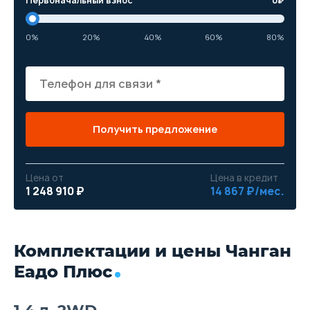
Первоначальный взнос
0
₽
0%
20%
40%
60%
80%
Получить предложение
Цена от
Цена в кредит
1 248 910 ₽
14 867 ₽/мес.
Комплектации и цены Чанган
Еадо Плюс