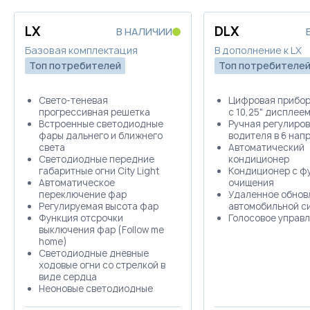
LX
DLX
В НАЛИЧИИ
Базовая комплектация
В дополнение к LX
Топ потребителей
Топ потребителе
Свето-теневая
Цифровая прибор
прогрессивная решетка
с 10,25" дисплее
Встроенные светодиодные
Ручная регулиров
фары дальнего и ближнего
водителя в 6 нап
света
Автоматический
Светодиодные передние
кондиционер
габаритные огни City Light
Кондиционер с ф
Автоматическое
очищения
переключение фар
Удаленное обнов
Регулируемая высота фар
автомобильной с
Функция отсрочки
Голосовое управ
выключения фар (Follow me
home)
Светодиодные дневные
ходовые огни со стрелкой в ​​
виде сердца
Неоновые светодиодные
задние фонари Skyline