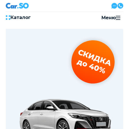
Каталог
Меню
Автокредит
Трейд-ин
Акции
СКИДКА
Выкуп авто
Сервис
до 40%
Автожурнал
Контакты
8 800 500-03-23
с 08:00 по 20:00, без выходных
Привольная улица, 2, к5
Перезвоните мне