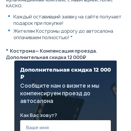
мультимедийный комплекс с навигацией, полис
стеклоподъемники (подъем
КАСКО.
одной кнопкой + защита от
защемления)
Каждый оставивший заявку на сайте получает
Электрические
подарок при покупке!
стеклоподъемники
(четырехдверный
Жителям Костромы дорогу до автосалона
однокнопочный подъемник +
оплачиваем полностью! *
антизащемление)
Электрическая регулировка
зеркал заднего вида
* Кострома— Компенсация проезда.
Электрообогрев зеркал
Дополнительная скидка 12 000₽
заднего вида
Электропривод механизма
складывания наружных
Дополнительная скидка 12 000
зеркал заднего вида
₽
Бескарасный
стеклоочиститель
Сообщите нам о визите и мы
Многофункциональное
компенсируем проезд до
рулевое колесо
Мультирежим вождения
автосалона
(стандартный режим/
спортивный режим)
Электрическая регулировка
Как Вас зовут?
сиденья водителя в 6
направлениях
Ручной регулировка