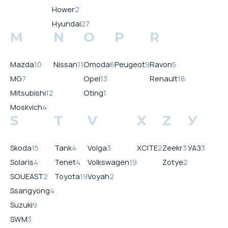
Hower
2
Hyundai
27
M
N
O
P
R
Mazda
10
Nissan
11
Omoda
6
Peugeot
9
Ravon
5
MG
7
Opel
13
Renault
18
Mitsubishi
12
Oting
1
Moskvich
4
S
T
V
X
Z
У
Skoda
15
Tank
4
Volga
3
XCITE
2
Zeekr
3
УАЗ
3
Solaris
4
Tenet
4
Volkswagen
19
Zotye
2
SOUEAST
2
Toyota
19
Voyah
2
Ssangyong
4
Suzuki
9
SWM
3