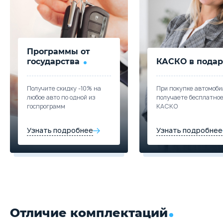
Купить в кредит
Цена от
Цена в кредит
1 411 910
16 808
Забронировать
Купить в кредит
Программы от
Trade-in
государства
КАСКО в подар
Забронировать
Получите скидку -10% на
При покупке автомоби
любое авто по одной из
получаете бесплатно
Trade-in
госпрограмм
КАСКО
Узнать подробнее
Узнать подробнее
Отличие комплектаций