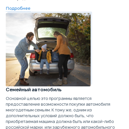
Скидка в кредит
250 000 ₽
Скидка в Трейд-ин
150 000 ₽
Подробнее
Цена от
Цена в кредит
1 411 910
16 808
Купить в кредит
Забронировать
Trade-in
Семейный автомобиль
Основной целью это программы является
предоставление возможности покупки автомобиля
многодетным семьям. К тому же, одним из
дополнительных условий должно быть, что
приобретаемая машина должна быть или какой-либо
российской марки, или зарубежного автомобильного